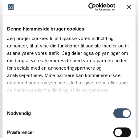
For alle virksomheders setup er forskellige. Både mht.
deres eksisterende markedsføring, hvor dyre ydelser de
sælger, og hvad kunderne præcis skal gøre for at blive
kunder.
Denne hjemmeside bruger cookies
Så hvis du ikke ved, hvor du skal sætte ind, er det sikkert,
Jeg bruger cookies til at tilpasse vores indhold og
fordi du godt ved, hvor komplekst spørgsmålet er.
annoncer, til at vise dig funktioner til sociale medier og til
Vil du høre mit bud på, hvor du skal fokusere?
at analysere vores trafik. Jeg deler også oplysninger om
Eller hvad der skal være opfyldt for at sætte
din brug af vores hjemmeside med vores partnere inden
bestemte former for markedsføring i gang?
for sociale medier, annonceringspartnere og
Så er du meget velkommen til at ringe til mig på 27 12 11
analysepartnere. Mine partnere kan kombinere disse
14 eller
sende en mail
.
data med andre oplysninger, du har givet dem, eller som
de har indsamlet fra din brug af deres tjenester.
Samtykkevalg
16. december 2021
i
Tips til markedsføring
Kommentarer
Nødvendig
til
lukket
Hvor
Andre har også læst:
skal
Giver din markedsføring ikke de ønskede resultater?
Præferencer
du
Quickfix, du kan tjene på 50 gange dagligt