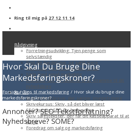
Ring til mig på
27 12 11 14
Rådgivning
Forretningsudvikling: Tjen penge som
selvstændig
Find din kundetype, og sælg mere
Hvor Skal Du Bruge Dine
Mere salg fra hjemmesiden, ja tak
Sælg med email marketing
Markedsføringskroner?
Freebien, der får læserne til at strømme til dit
nyhedsbrev
Forside
/
Tips til markedsføring
/
Hvor skal du bruge dine
Kurser
markedsføringskroner?
Skriv nyhedsbreve, der sælger (meget) mere
Skrivekursus: Skriv, så det bliver læst
Annoncer?
SEO-Tekstforfatning
?
SEO-kursus: SEO for begyndere
Skriv salgstekster, der får dit kasseapparat til at
Nyhedsbreve? SOME?
klinge
Foredrag om salg og markedsføring