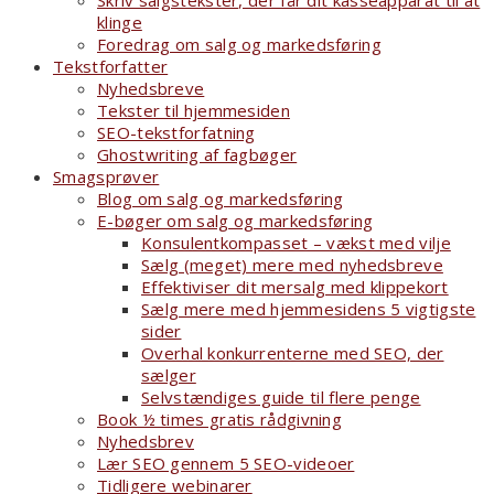
Skriv salgstekster, der får dit kasseapparat til at
klinge
Foredrag om salg og markedsføring
Tekstforfatter
Nyhedsbreve
Tekster til hjemmesiden
SEO-tekstforfatning
Ghostwriting af fagbøger
Smagsprøver
Blog om salg og markedsføring
E-bøger om salg og markedsføring
Konsulentkompasset – vækst med vilje
Sælg (meget) mere med nyhedsbreve
Effektiviser dit mersalg med klippekort
Sælg mere med hjemmesidens 5 vigtigste
sider
Overhal konkurrenterne med SEO, der
sælger
Selvstændiges guide til flere penge
Book ½ times gratis rådgivning
Nyhedsbrev
Lær SEO gennem 5 SEO-videoer
Tidligere webinarer