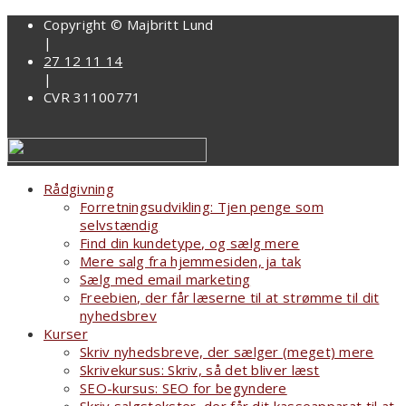
Copyright © Majbritt Lund
|
27 12 11 14
|
CVR 31100771
Rådgivning
Forretningsudvikling: Tjen penge som
selvstændig
Find din kundetype, og sælg mere
Mere salg fra hjemmesiden, ja tak
Sælg med email marketing
Freebien, der får læserne til at strømme til dit
nyhedsbrev
Kurser
Skriv nyhedsbreve, der sælger (meget) mere
Skrivekursus: Skriv, så det bliver læst
SEO-kursus: SEO for begyndere