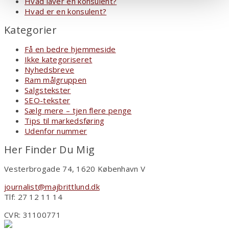
Hvad laver en konsulent?
Hvad er en konsulent?
Kategorier
Få en bedre hjemmeside
Ikke kategoriseret
Nyhedsbreve
Ram målgruppen
Salgstekster
SEO-tekster
Sælg mere – tjen flere penge
Tips til markedsføring
Udenfor nummer
Her Finder Du Mig
Vesterbrogade 74, 1620 København V
journalist@majbrittlund.dk
Tlf: 27 12 11 14
CVR: 31100771