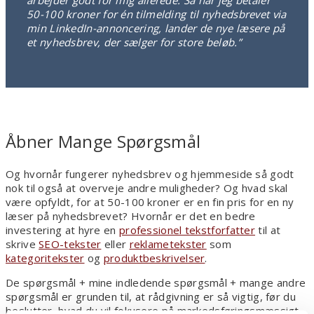
arbejder godt for mig allerede. Så når jeg betaler
50-100 kroner for én tilmelding til nyhedsbrevet via
min LinkedIn-annoncering, lander de nye læsere på
et nyhedsbrev, der sælger for store beløb.”
Åbner Mange Spørgsmål
Og hvornår fungerer nyhedsbrev og hjemmeside så godt
nok til også at overveje andre muligheder? Og hvad skal
være opfyldt, for at 50-100 kroner er en fin pris for en ny
læser på nyhedsbrevet? Hvornår er det en bedre
investering at hyre en
professionel tekstforfatter
til at
skrive
SEO-tekster
eller
reklametekster
som
kategoritekster
og
produktbeskrivelser
.
De spørgsmål + mine indledende spørgsmål + mange andre
spørgsmål er grunden til, at rådgivning er så vigtig, før du
beslutter, hvad du vil fokusere på markedsføringsmæssigt.