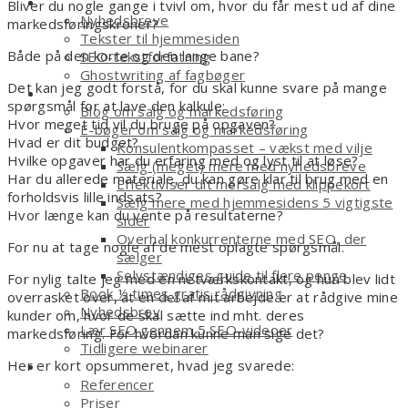
Tekstforfatter
Bliver du nogle gange i tvivl om, hvor du får mest ud af dine
Nyhedsbreve
markedsføringskroner?
Tekster til hjemmesiden
Både på den korte og den lange bane?
SEO-tekstforfatning
Ghostwriting af fagbøger
Det kan jeg godt forstå, for du skal kunne svare på mange
Smagsprøver
spørgsmål for at lave den kalkule:
Blog om salg og markedsføring
Hvor meget tid vil du bruge på opgaven?
E-bøger om salg og markedsføring
Hvad er dit budget?
Konsulentkompasset – vækst med vilje
Hvilke opgaver har du erfaring med og lyst til at løse?
Sælg (meget) mere med nyhedsbreve
Har du allerede materiale, du kan gøre klar til brug med en
Effektiviser dit mersalg med klippekort
forholdsvis lille indsats?
Sælg mere med hjemmesidens 5 vigtigste
Hvor længe kan du vente på resultaterne?
sider
Overhal konkurrenterne med SEO, der
For nu at tage nogle af de mest oplagte spørgsmål.
sælger
Selvstændiges guide til flere penge
For nylig talte jeg med en netværkskontakt, og hun blev lidt
Book ½ times gratis rådgivning
overrasket over, at en del af mit arbejde er at rådgive mine
Nyhedsbrev
kunder om, hvor de skal sætte ind mht. deres
Lær SEO gennem 5 SEO-videoer
markedsføring. For hvordan kunne man sige det?
Tidligere webinarer
Her er kort opsummeret, hvad jeg svarede:
Om
Referencer
Priser