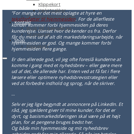
Klippekort
Vækstpakker
”For mange er det mest oplagte at hyre en
Forretningsbetingelser
tekstforfatter til hjemmesiden
. For de allerfleste
Kontakt
kunder kommer forbi hjemmesiden på deres
Book tid i kalenderen
kunderejse. Uanset hvor de kender os fra. Derfor
Til pressen
får du mest ud af alt dit markedsføringsarbejde, når
Shop
hjemmesiden er god. Og mange kommer forbi
Klippekort
hjemmesiden flere gange.
Er den allerede god, vil jeg ofte foreslå kunderne at
komme i gang med et nyhedsbrev – eller gøre mere
ud af det, de allerede har. Enten ved at få fat i flere
læsere eller optimere nyhedsbrevsstrategien eller
ved at forbedre indhold og sprog, når de skriver.
…
Selv er jeg lige begyndt at annoncere på LinkedIn. Et
råd, jeg sjældent giver til mine kunder, for det er
dyrt, og basismarkedsføringen skal være på et højt
plan, for at pengene bruges bedst her.
Og både min hjemmeside og mit nyhedsbrev