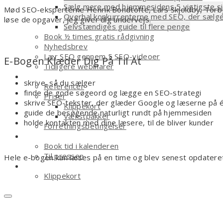
Sælg mere med hjemmesidens 5 vigtigste s
Mød SEO-eksperterne Henrik Bondtofte, Lars Skjoldby, Torbjø
Overhal konkurrenterne med SEO, der sælg
løse de opgaver, jeg giver dig undervejs.
Selvstændiges guide til flere penge
Book ½ times gratis rådgivning
Nyhedsbrev
Lær SEO gennem 5 SEO-videoer
E-Bogen Klæder Dig På Til At
Tidligere webinarer
Om
skrive, så du sælger
Referencer
finde de gode søgeord og lægge en SEO-strategi
Priser
skrive SEO-tekster, der glæder Google og læserne på 
Klippekort
guide de besøgende naturligt rundt på hjemmesiden
Vækstpakker
holde kontakten med dine læsere, til de bliver kunder
Forretningsbetingelser
Kontakt
Book tid i kalenderen
Til pressen
Hele e-bogen kan læses på en time og blev senest opdateret
Shop
Klippekort