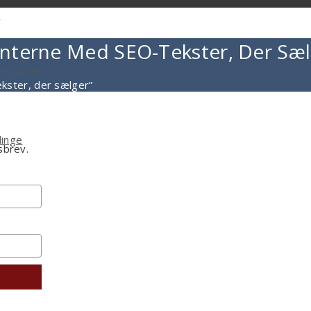
g
nterne Med SEO-Tekster, Der Sæl
yhedsbrev
kster, der sælger”
linge
sbrev.