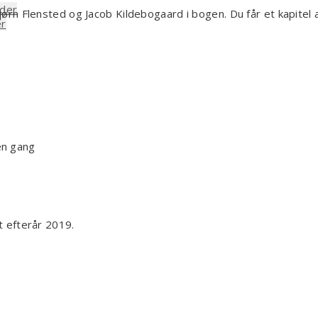
ider
rn Flensted og Jacob Kildebogaard i bogen. Du får et kapitel 
er
én gang
 efterår 2019.