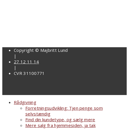
Copyright © Majbritt Lund
|
27 12 11 14
|
CVR 31100771
Rådgivning
Forretningsudvikling: Tjen penge som
selvstændig
Find din kundetype, og sælg mere
Mere salg fra hjemmesiden, ja tak