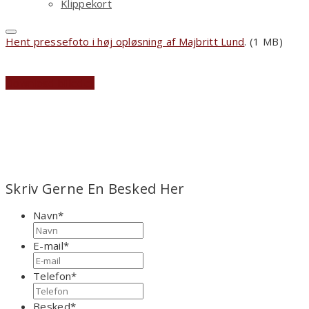
Klippekort
Hent pressefoto i høj opløsning af Majbritt Lund
. (1 MB)
Download billedet
Skriv Gerne En Besked Her
Navn
*
Fornavn
E-mail
*
Telefon
*
Besked
*