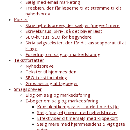
Sælg med email marketing
Freebien, der får læserne til at strømme til dit
nyhedsbrev
Kurser
Skriv nyhedsbreve, der sælger (meget) mere
Skrivekursus: Skriv, så det bliver læst
SEO-kursus: SEO for begyndere
Skriv salgstekster, der får dit kasseapparat til at
klinge
Foredrag om salg og markedsføring
Tekstforfatter
Nyhedsbreve
Tekster til hjemmesiden
SEO-tekstforfatning
Ghostwriting af fagbøger
Smagsprøver
Blog om salg og markedsføring
E-bøger om salg og markedsføring
Konsulentkompasset – vækst med vilje
Sælg (meget) mere med nyhedsbreve
Effektiviser dit mersalg med klippekort
Sælg mere med hjemmesidens 5 vigtigste
sider