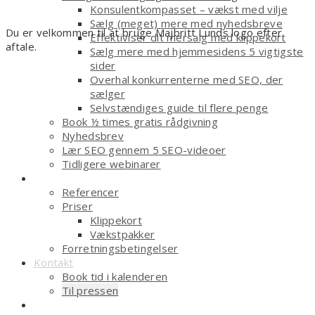
Konsulentkompasset – vækst med vilje
Sælg (meget) mere med nyhedsbreve
Du er velkommen til at bruge Majbritt Lunds logo efter
Effektiviser dit mersalg med klippekort
aftale.
Sælg mere med hjemmesidens 5 vigtigste
sider
Overhal konkurrenterne med SEO, der
sælger
Selvstændiges guide til flere penge
Book ½ times gratis rådgivning
Nyhedsbrev
Lær SEO gennem 5 SEO-videoer
Tidligere webinarer
Om
Referencer
Priser
Klippekort
Vækstpakker
Forretningsbetingelser
Kontakt
Book tid i kalenderen
Til pressen
Shop