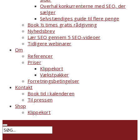
Overhal konkurrenterne med SEO, der
sælger
Selvstændiges guide til flere penge
Book ½ times gratis rådgivning
Nyhedsbrev
Lær SEO gennem 5 SEO-videoer
Tidligere webinarer
Om
Referencer
Priser
Klippekort
Vækstpakker
Forretningsbetingelser
Kontakt
Book tid i kalenderen
Til pressen
Shop
Klippekort