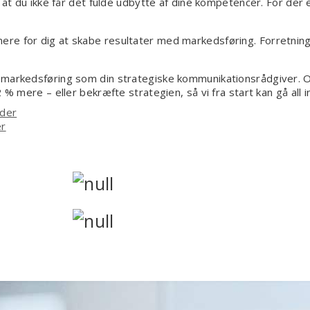
, at du ikke får det fulde udbytte af dine kompetencer. For der 
re for dig at skabe resultater med markedsføring. Forretnings
g markedsføring som din strategiske kommunikationsrådgiver. 
 % mere – eller bekræfte strategien, så vi fra start kan gå all 
ider
er