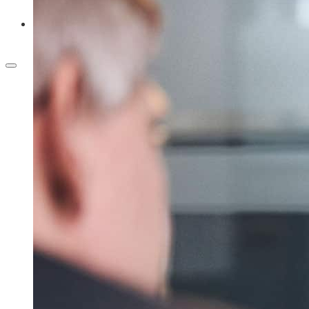
Til pressen
Shop
Klippekort