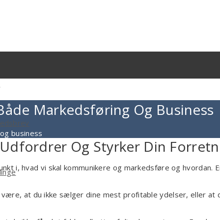
g
åde Markedsføring Og Business
yhedsbrev
og business
dfordrer Og Styrker Din Forretn
kt i, hvad vi skal kommunikere og markedsføre og hvordan. En
linge
 være, at du ikke sælger dine mest profitable ydelser, eller at d