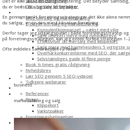
SEO-tekstforfatning
Det er ikke alene en dårlig investering. Det betyder samtidig
Ghostwriting af fagbøger
du er bedst til – og selv foretrækker.
Smagsprøver
En gennemtænkt forretningsstrategi gør det ikke alene nemme
Blog om salg og markedsføring
du sælger, er en den mest lukrative forretning.
E-bøger om salg og markedsføring
Konsulentkompasset – vækst med vilje
Derfor tager jeg udgangspunkt i både forretningsstrategi o
Sælg (meget) mere med nyhedsbreve
på forretningsstrategien, kan jeg enten forfine strategien 1-2
Effektiviser dit mersalg med klippekort
Sælg mere med hjemmesidens 5 vigtigste s
Ofte inddeles samarbejdet i 2 faser:
Overhal konkurrenterne med SEO, der sælg
Selvstændiges guide til flere penge
Book ½ times gratis rådgivning
Nyhedsbrev
Lær SEO gennem 5 SEO-videoer
Tidligere webinarer
business
Om
Referencer
Priser
markedsføring og salg
Klippekort
Vækstpakker
Forretningsbetingelser
Kontakt
Book tid i kalenderen