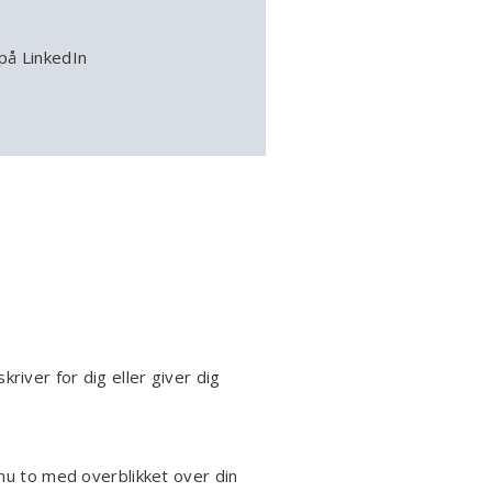
på LinkedIn
river for dig eller giver dig
 nu to med overblikket over din