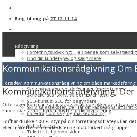
Ring til mig på
27 12 11 14
Rådgivning
Forretningsudvikling: Tjen penge som selvstændi
Find din kundetype, og sælg mere
Mere salg fra hjemmesiden, ja tak
Kommunikationsrådgivning Om B
Sælg med email marketing
Freebien, der får læserne til at strømme til dit n
Kurser
Forside
/
Kommunikationsrådgivning om både markedsføring 
Kommunikationsrådgivning, Der U
Skriv nyhedsbreve, der sælger (meget) mere
Skrivekursus: Skriv, så det bliver læst
SEO-kursus: SEO for begyndere
Ofte tager kommunikationsrådgivning udelukkende udgangspun
Skriv salgstekster, der får dit kasseapparat til at k
kunde ikke får det fulde udbytte af din investering.
Foredrag om salg og markedsføring
Tekstforfatter
For har du ikke 100 % styr på din forretningsstrategi, kan det
Nyhedsbreve
eller målretter din markedsføring mod forkert målgruppe.
Tekster til hjemmesiden