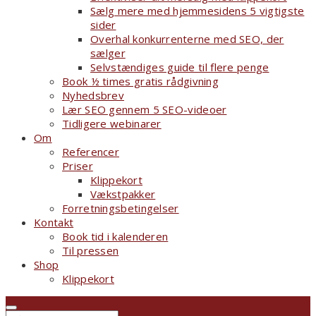
Sælg mere med hjemmesidens 5 vigtigste
sider
Overhal konkurrenterne med SEO, der
sælger
Selvstændiges guide til flere penge
Book ½ times gratis rådgivning
Nyhedsbrev
Lær SEO gennem 5 SEO-videoer
Tidligere webinarer
Om
Referencer
Priser
Klippekort
Vækstpakker
Forretningsbetingelser
Kontakt
Book tid i kalenderen
Til pressen
Shop
Klippekort