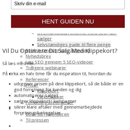
Konsulentkompasset – vækst med vilje
Sælg (meget) mere med nyhedsbreve
Effektiviser dit mersalg med klippekort
HENT GUIDEN NU
Sælg mere med hjemmesidens 5 vigtigste
sider
Overhal konkurrenterne med SEO, der
sælger
Selvstændiges guide til flere penge
Vil Du Optimere Dit Salg Med Klippekort?
Book ½ times gratis rådgivning
Nyhedsbrev
Lær SEO gennem 5 SEO-videoer
Så læs med her.
Tidligere webinarer
På cirka en halv time får du inspiration til, hvordan du
Om
Referencer
udregner prisen på dine klippekort, så de både er en
Priser
god forretning for kunden og dig
Klippekort
automatiserer salget
Vækstpakker
sælger klippekort i kampagner
Forretningsbetingelser
sikrer klare aftaler med gennemarbejdede
Kontakt
forretningsbetingelser
Book tid i kalenderen
Til pressen
Shop