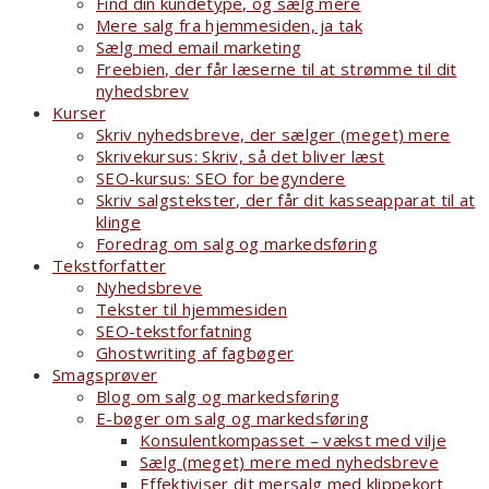
Find din kundetype, og sælg mere
Mere salg fra hjemmesiden, ja tak
Sælg med email marketing
Freebien, der får læserne til at strømme til dit
nyhedsbrev
Kurser
Skriv nyhedsbreve, der sælger (meget) mere
Skrivekursus: Skriv, så det bliver læst
SEO-kursus: SEO for begyndere
Skriv salgstekster, der får dit kasseapparat til at
klinge
Foredrag om salg og markedsføring
Tekstforfatter
Nyhedsbreve
Tekster til hjemmesiden
SEO-tekstforfatning
Ghostwriting af fagbøger
Smagsprøver
Blog om salg og markedsføring
E-bøger om salg og markedsføring
Konsulentkompasset – vækst med vilje
Sælg (meget) mere med nyhedsbreve
Effektiviser dit mersalg med klippekort