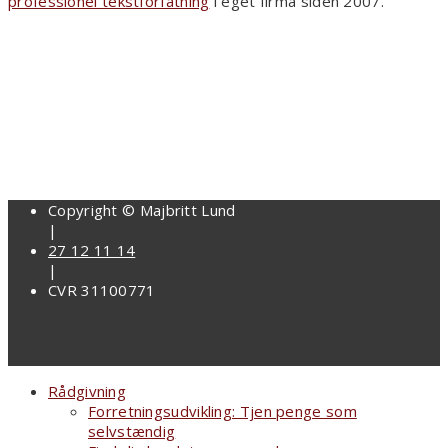
professionel tekstforfatning
i eget firma siden 2007.
Copyright © Majbritt Lund
|
27 12 11 14
|
CVR 31100771
Rådgivning
Forretningsudvikling: Tjen penge som
selvstændig