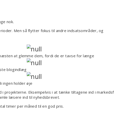
nge nok.
ioder. Men så flytter fokus til andre indsatsområder, og
næsten at glemme dem, fordi de er tavse for længe
rste blogindlæg
i ingen holder øje
id i projekterne. Eksempelvis i at tænke tiltagene ind i markeds
mle læsere ind til nyhedsbrevet.
tal timer per måned til en god pris.