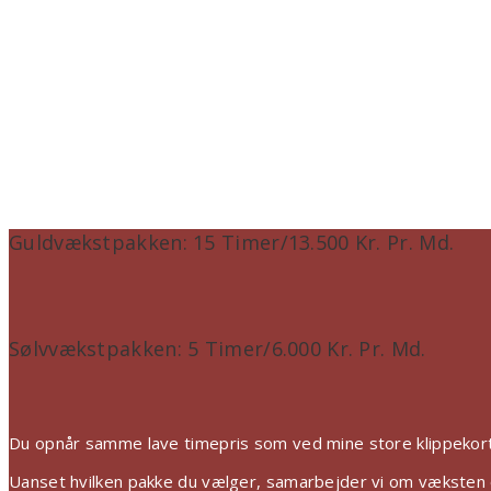
Guldvækstpakken: 15 Timer/13.500 Kr. Pr. Md.
Sølvvækstpakken: 5 Timer/6.000 Kr. Pr. Md.
Du opnår samme lave timepris som ved mine store klippekort,
Uanset hvilken pakke du vælger, samarbejder vi om væksten og