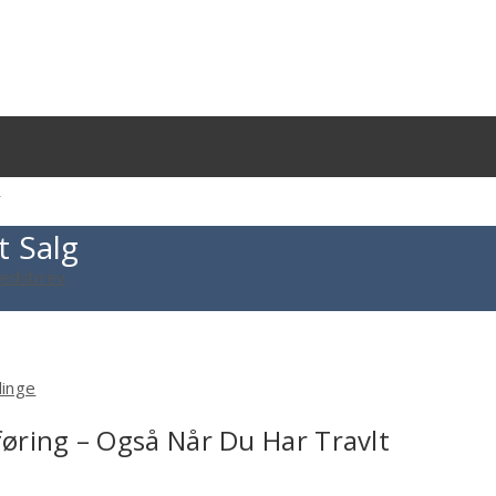
g
t Salg
yhedsbrev
linge
øring – Også Når Du Har Travlt