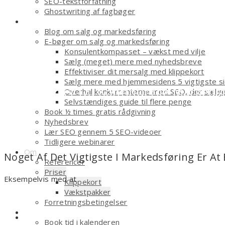
SEO-tekstforfatning
Ghostwriting af fagbøger
Smagsprøver
Blog om salg og markedsføring
E-bøger om salg og markedsføring
Konsulentkompasset – vækst med vilje
Sælg (meget) mere med nyhedsbreve
Effektiviser dit mersalg med klippekort
Sælg mere med hjemmesidens 5 vigtigste s
Sådan Sikrer Du Kontinuerlig Markedsf
Overhal konkurrenterne med SEO, der sælg
Selvstændiges guide til flere penge
Book ½ times gratis rådgivning
Nyhedsbrev
Lær SEO gennem 5 SEO-videoer
Tidligere webinarer
Om
Noget Af Det Vigtigste I Markedsføring Er At
Referencer
Priser
Eksempelvis med at
Klippekort
Vækstpakker
Forretningsbetingelser
Kontakt
Book tid i kalenderen