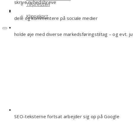
skrive nyhedsbreve
Til pressen
Shop
Klippekort
dele og kommentere på sociale medier
holde øje med diverse markedsføringstiltag – og evt. ju
SEO-teksterne fortsat arbejder sig op på Google