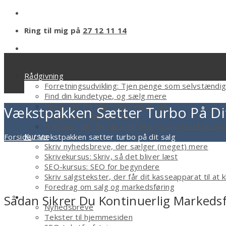
Ring til mig på
27 12 11 14
Rådgivning
Forretningsudvikling: Tjen penge som selvstændi
Find din kundetype, og sælg mere
Mere salg fra hjemmesiden, ja tak
Vækstpakken Sætter Turbo På Di
Sælg med email marketing
Freebien, der får læserne til at strømme til dit n
Kurser
Forside
/
Vækstpakken sætter turbo på dit salg
Skriv nyhedsbreve, der sælger (meget) mere
Skrivekursus: Skriv, så det bliver læst
SEO-kursus: SEO for begyndere
Skriv salgstekster, der får dit kasseapparat til at k
Foredrag om salg og markedsføring
Tekstforfatter
Sådan Sikrer Du Kontinuerlig Markedsf
Nyhedsbreve
Tekster til hjemmesiden