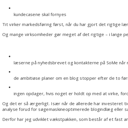
kundecasene skal fornyes
Tit virker markedsføring først, når du har gjort det rigtige læ
Og mange virksomheder gør meget af det rigtige – i lange per
læserne på nyhedsbrevet og kontakterne på SoMe når 
de ambitiøse planer om en blog stopper efter de to fø
ingen opdager, hvis noget er holdt op med at virke, ford
Og det er så ærgerligt. Især når de allerede har investeret t
analyse forud for søgemaskineoptimerede blogindlæg eller sa
Derfor har jeg udviklet vækstpakken, som består af et fast an