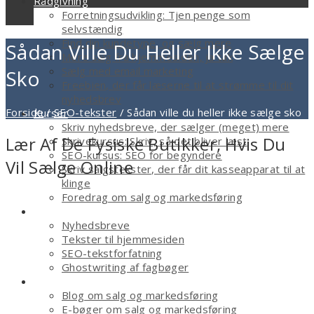
Rådgivning
Forretningsudvikling: Tjen penge som
selvstændig
Find din kundetype, og sælg mere
Sådan Ville Du Heller Ikke Sælge
Mere salg fra hjemmesiden, ja tak
Sælg med email marketing
Sko
Freebien, der får læserne til at strømme til dit
nyhedsbrev
Forside
/
SEO-tekster
/
Sådan ville du heller ikke sælge sko
Kurser
Skriv nyhedsbreve, der sælger (meget) mere
Lær Af De Fysiske Butikker, Hvis Du
Skrivekursus: Skriv, så det bliver læst
SEO-kursus: SEO for begyndere
Vil Sælge Online
Skriv salgstekster, der får dit kasseapparat til at
klinge
Foredrag om salg og markedsføring
Tekstforfatter
Nyhedsbreve
Tekster til hjemmesiden
SEO-tekstforfatning
Ghostwriting af fagbøger
Smagsprøver
Blog om salg og markedsføring
E-bøger om salg og markedsføring