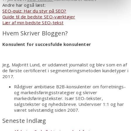
Sådan
Andre har også læst:
ville
SEO-quiz: Har du styr på SEO?
du
Guide til de bedste SEO-værktøjer
heller
Lær af min bedste SEO-tekst
ikke
Hvem Skriver Bloggen?
sælge
sko
Konsulent for succesfulde konsulenter
Jeg, Majbritt Lund, er uddannet journalist og blev som en af
de første certificeret i segmenteringsmetoden kundetyper i
2017.
Rådgiver ambitiøse B2B-konsulenter om forretnings-
og markedsføringsstrategier og skriver
markedsføringstekster. Især SEO-tekster,
salgstekster og nyhedsbreve. Underviser 1:1 og har
været selvstændig siden 2007.
Seneste Indlæg