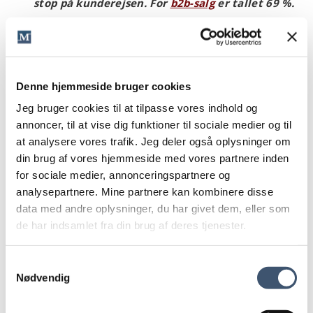
stop på kunderejsen. For
b2b-salg
er tallet 69 %.
Kommer kunden i tvivl her, går du jo glip af dit salg.
For kundernes behov for rådgivning har ikke ændret
sig, selv om de køber digitalt. Og kan de ikke få svar
på deres spørgsmål, svarer det lidt til, at du har et skilt
i skobutikken, hvor der står: ”Velkommen til. Men vi
Denne hjemmeside bruger cookies
har ikke nogen til at betjene dig.”
Jeg bruger cookies til at tilpasse vores indhold og
Kunderne stiller også mange af deres spørgsmål på
annoncer, til at vise dig funktioner til sociale medier og til
Google. Derfor kommer hele 60 % af al
at analysere vores trafik. Jeg deler også oplysninger om
hjemmesidetrafik fra online søgninger. Så er din
din brug af vores hjemmeside med vores partnere inden
hjemmeside ikke søgemaskineoptimeret, går du glip
for sociale medier, annonceringspartnere og
af flertallet af de digitale kunder.
analysepartnere. Mine partnere kan kombinere disse
Derfor burde alle firmaer undersøge, hvad
data med andre oplysninger, du har givet dem, eller som
kunderne googler i forbindelse med deres
de har indsamlet fra din brug af deres tjenester.
produkt, og skrive 20
SEO-tekster
, hvor de svarer
på kundernes spørgsmål.
Samtykkevalg
Så er de med helt fra start i den digitale kunderejse.
Nødvendig
Og bagefter kan de også dele teksterne på de sociale
medier, ligesom teksterne ligger tilgængeligt for alle
andre potentielle kunder, der besøger hjemmesiden.”