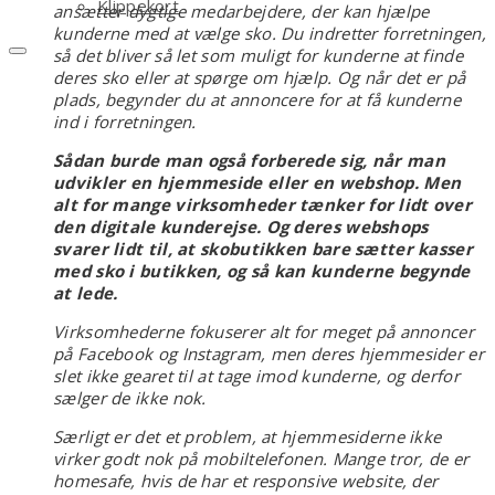
Klippekort
ansætter dygtige medarbejdere, der kan hjælpe
kunderne med at vælge sko. Du indretter forretningen,
så det bliver så let som muligt for kunderne at finde
deres sko eller at spørge om hjælp. Og når det er på
plads, begynder du at annoncere for at få kunderne
ind i forretningen.
Sådan burde man også forberede sig, når man
udvikler en hjemmeside eller en webshop. Men
alt for mange virksomheder tænker for lidt over
den digitale kunderejse. Og deres webshops
svarer lidt til, at skobutikken bare sætter kasser
med sko i butikken, og så kan kunderne begynde
at lede.
Virksomhederne fokuserer alt for meget på annoncer
på Facebook og Instagram, men deres hjemmesider er
slet ikke gearet til at tage imod kunderne, og derfor
sælger de ikke nok.
Særligt er det et problem, at hjemmesiderne ikke
virker godt nok på mobiltelefonen. Mange tror, de er
homesafe, hvis de har et responsive website, der