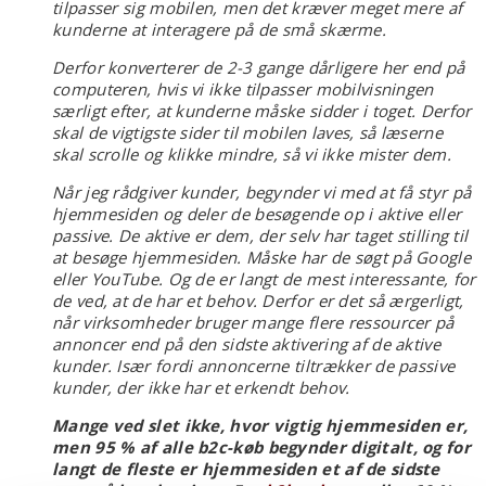
tilpasser sig mobilen, men det kræver meget mere af
kunderne at interagere på de små skærme.
Derfor konverterer de 2-3 gange dårligere her end på
computeren, hvis vi ikke tilpasser mobilvisningen
særligt efter, at kunderne måske sidder i toget. Derfor
skal de vigtigste sider til mobilen laves, så læserne
skal scrolle og klikke mindre, så vi ikke mister dem.
Når jeg rådgiver kunder, begynder vi med at få styr på
hjemmesiden og deler de besøgende op i aktive eller
passive. De aktive er dem, der selv har taget stilling til
at besøge hjemmesiden. Måske har de søgt på Google
eller YouTube. Og de er langt de mest interessante, for
de ved, at de har et behov. Derfor er det så ærgerligt,
når virksomheder bruger mange flere ressourcer på
annoncer end på den sidste aktivering af de aktive
kunder. Især fordi annoncerne tiltrækker de passive
kunder, der ikke har et erkendt behov.
Mange ved slet ikke, hvor vigtig hjemmesiden er,
men 95 % af alle b2c-køb begynder digitalt, og for
langt de fleste er hjemmesiden et af de sidste