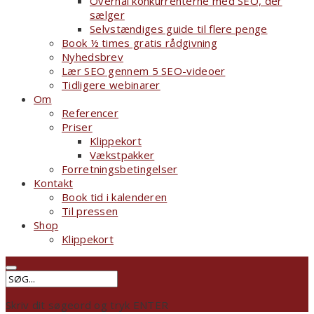
Overhal konkurrenterne med SEO, der
sælger
Selvstændiges guide til flere penge
Book ½ times gratis rådgivning
Nyhedsbrev
Lær SEO gennem 5 SEO-videoer
Tidligere webinarer
Om
Referencer
Priser
Klippekort
Vækstpakker
Forretningsbetingelser
Kontakt
Book tid i kalenderen
Til pressen
Shop
Klippekort
Skriv dit søgeord og tryk ENTER