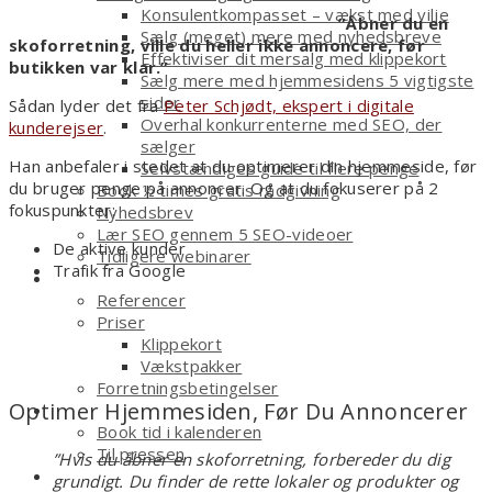
Konsulentkompasset – vækst med vilje
”Åbner du en
Sælg (meget) mere med nyhedsbreve
skoforretning, ville du heller ikke annoncere, før
Effektiviser dit mersalg med klippekort
butikken var klar.”
Sælg mere med hjemmesidens 5 vigtigste
sider
Sådan lyder det fra
Peter Schjødt, ekspert i digitale
Overhal konkurrenterne med SEO, der
kunderejser
.
sælger
Han anbefaler i stedet at du optimerer din hjemmeside, før
Selvstændiges guide til flere penge
du bruger penge på annoncer. Og at du fokuserer på 2
Book ½ times gratis rådgivning
fokuspunkter:
Nyhedsbrev
Lær SEO gennem 5 SEO-videoer
De aktive kunder
Tidligere webinarer
Trafik fra Google
Om
Referencer
Priser
Klippekort
Vækstpakker
Forretningsbetingelser
Optimer Hjemmesiden, Før Du Annoncerer
Kontakt
Book tid i kalenderen
Til pressen
”Hvis du åbner en skoforretning, forbereder du dig
Shop
grundigt. Du finder de rette lokaler og produkter og