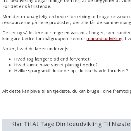
Ift. ideudvikling begår mange den fejl, at de begynder at vider
For det er så fristende.
Men det er unægtelig en bedre forretning at bruge ressourcer
ressourcerne på flere produkter, der alle får de samme man
Det er også lettere at sælge en variant af noget, som kunder
kan gøre bedre for målgruppen fremfor
markedsudvikling
, h
Noter, hvad du lærer undervejs:
Hvad tog længere tid end forventet?
Hvad kunne have været planlagt bedre?
Hvilke spørgsmål dukkede op, du ikke havde forudset?
Alt dette kan blive til en tjekliste, du kan bruge i dine fremtid
Klar Til At Tage Din Ideudvikling Til Næst