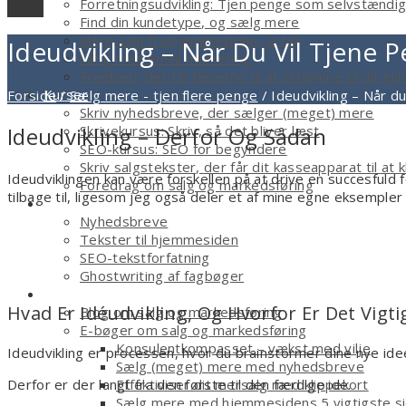
Forretningsudvikling: Tjen penge som selvstændi
Find din kundetype, og sælg mere
Mere salg fra hjemmesiden, ja tak
Ideudvikling – Når Du Vil Tjene 
Sælg med email marketing
Freebien, der får læserne til at strømme til dit n
Kurser
Forside
/
Sælg mere - tjen flere penge
/
Ideudvikling – Når d
Skriv nyhedsbreve, der sælger (meget) mere
Skrivekursus: Skriv, så det bliver læst
Ideudvikling – Derfor Og Sådan
SEO-kursus: SEO for begyndere
Skriv salgstekster, der får dit kasseapparat til at k
Ideudviklingen kan være forskellen på at drive en succesful
Foredrag om salg og markedsføring
tilbage til, ligesom jeg også deler et af mine egne eksempler
Tekstforfatter
Nyhedsbreve
Tekster til hjemmesiden
SEO-tekstforfatning
Ghostwriting af fagbøger
Smagsprøver
Hvad Er Idéudvikling, Og Hvorfor Er Det Vigti
Blog om salg og markedsføring
E-bøger om salg og markedsføring
Konsulentkompasset – vækst med vilje
Ideudvikling er processen, hvor du brainstormer dine nye ideer,
Sælg (meget) mere med nyhedsbreve
Effektiviser dit mersalg med klippekort
Derfor er der langt fra den første til den færdige ide.
Sælg mere med hjemmesidens 5 vigtigste s