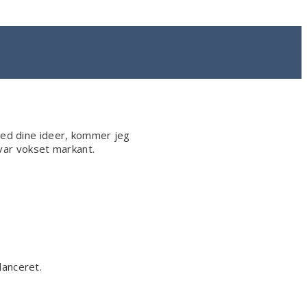
med dine ideer, kommer jeg
 var vokset markant.
lanceret.