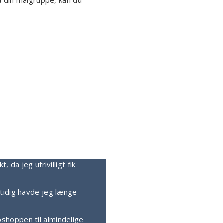
å din målgruppe, kan du
da jeg ufrivilligt fik
mtidig havde jeg længe
shoppen til almindelige