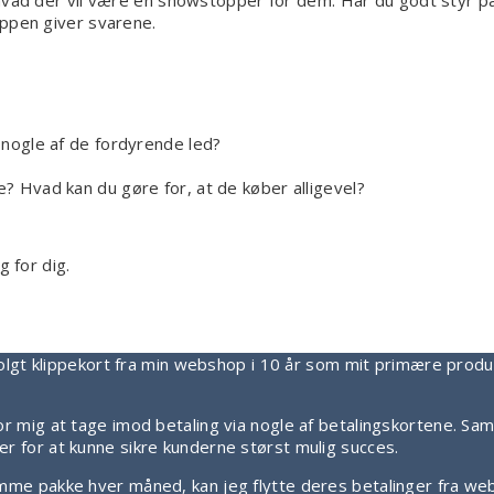
 hvad der vil være en showstopper for dem. Har du godt styr p
uppen giver svarene.
e nogle af de fordyrende led?
e? Hvad kan du gøre for, at de køber alligevel?
g for dig.
olgt klippekort fra min webshop i 10 år som mit primære produkt, 
r mig at tage imod betaling via nogle af betalingskortene. Sa
r for at kunne sikre kunderne størst mulig succes.
mme pakke hver måned, kan jeg flytte deres betalinger fra web