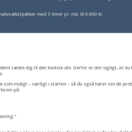
sølvvækstpakker med 5 timer pr. md. til 6.000 kr.
dent tænke dig til den bedste ide. Derfor er det vigtigt, at du
e.
e som muligt – særligt i starten – så du også hører om de pro
rksom på.
øsning.”