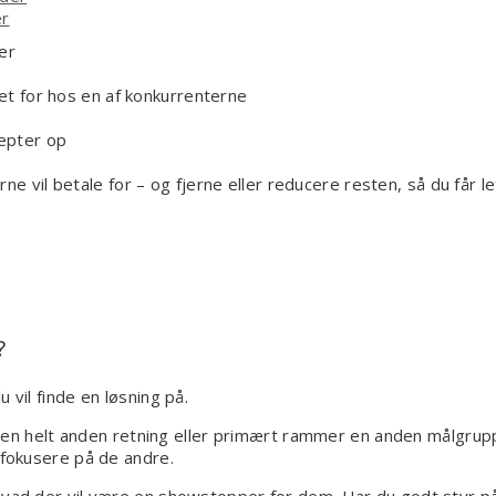
er
er
det for hos en af konkurrenterne
epter op
ne vil betale for – og fjerne eller reducere resten, så du får 
?
 vil finde en løsning på.
r i en helt anden retning eller primært rammer en anden målgru
 fokusere på de andre.