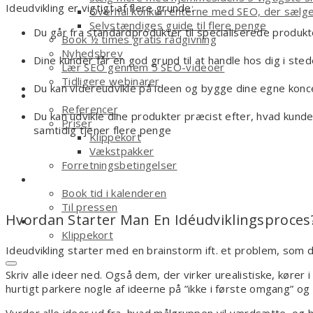
Ideudvikling er vigtigt af flere grunde:
Overhal konkurrenterne med SEO, der sælg
Selvstændiges guide til flere penge
Du går fra standardprodukter til specialiserede produkt
Book ½ times gratis rådgivning
Nyhedsbrev
Dine kunder får en god grund til at handle hos dig i ste
Lær SEO gennem 5 SEO-videoer
Tidligere webinarer
Du kan videreudvikle på ideen og bygge dine egne konc
Om
Referencer
Du kan udvikle dine produkter præcist efter, hvad kunder
Priser
samtidig tjener flere penge
Klippekort
Vækstpakker
Forretningsbetingelser
Kontakt
Book tid i kalenderen
Til pressen
Hvordan Starter Man En Idéudviklingsproces
Shop
Klippekort
Ideudvikling starter med en brainstorm ift. et problem, som du
Skriv alle ideer ned. Også dem, der virker urealistiske, køre
hurtigt parkere nogle af ideerne på ”ikke i første omgang” og