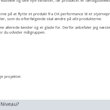
eudvikle og lave nye varianter, før produktet er færdigudviklet 
ne på at flytte et produkt fra OK performance til et stjernep
gler, som du efterfølgende skal ændre på
alle
produkterne.
ne allerede kender og er glade for. Derfor anbefaler jeg næst
vor du udvider målgruppen.
ige projekter.
e Niveau?