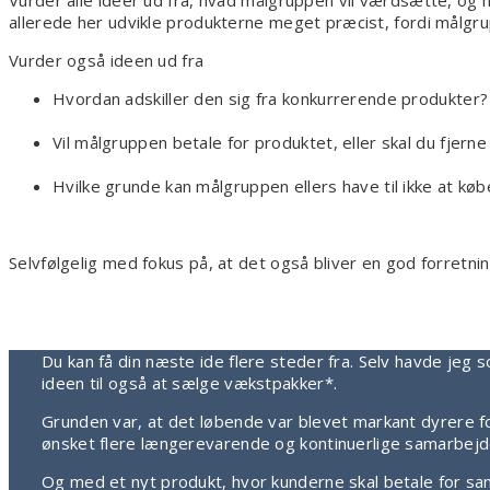
Vurder alle ideer ud fra, hvad målgruppen vil værdsætte, og
allerede her udvikle produkterne meget præcist, fordi målgr
Vurder også ideen ud fra
Hvordan adskiller den sig fra konkurrerende produkter?
Vil målgruppen betale for produktet, eller skal du fjern
Hvilke grunde kan målgruppen ellers have til ikke at køb
Selvfølgelig med fokus på, at det også bliver en god forretnin
Du kan få din næste ide flere steder fra. Selv havde jeg s
ideen til også at sælge vækstpakker*.
Grunden var, at det løbende var blevet markant dyrere fo
ønsket flere længerevarende og kontinuerlige samarbejde
Og med et nyt produkt, hvor kunderne skal betale for sa