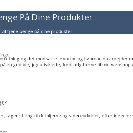
g
Penge På Dine Produkter
yhedsbrev
u vil tjene penge på dine produkter
linge
d forretning og det modsatte. Hvorfor og hvordan du arbejder 
 på en god ide, jeg udviklede, fordi udgifterne til min webshop
gt?
 tager stilling til detaljerne og videreudvikler, efter ideen er 
ider