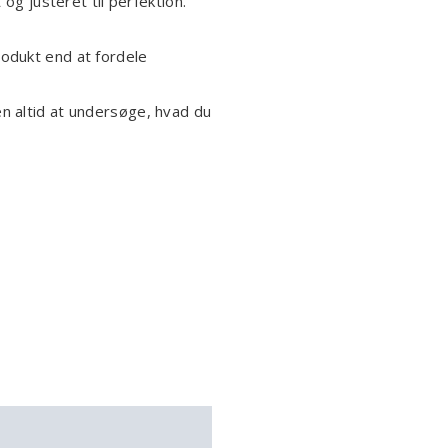
og justeret til perfektion.
rodukt end at fordele
en altid at undersøge, hvad du