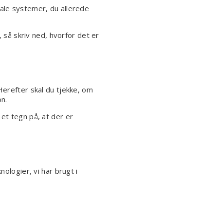
tale systemer, du allerede
, så skriv ned, hvorfor det er
Herefter skal du tjekke, om
on.
et tegn på, at der er
ologier, vi har brugt i