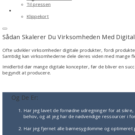
Til pressen
Shop
Klippekort
Sådan Skalerer Du Virksomheden Med Digita
Ofte udvikler virksomheder digitale produkter, fordi produkt
Samtidig kan virksomhederne dele deres viden med mange fl
Imidlertid dør mange digitale koncepter, før de bliver en s
begyndt at producere.
Og De Er:
Har jeg lavet de fornødne udregninger for at sikre
behov, og at jeg har de nødvendige ressourcer i 
Har jeg fjernet alle børnesygdomme og optimeret p