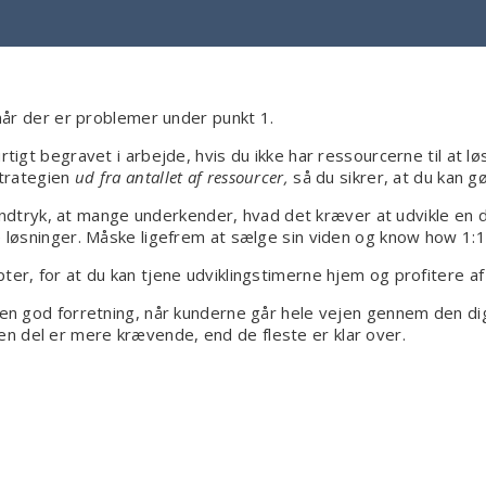
 når der er problemer under punkt 1.
rtigt begravet i arbejde, hvis du ikke har ressourcerne til at l
strategien
ud fra antallet af ressourcer,
så du sikrer, at du kan g
t indtryk, at mange underkender, hvad det kræver at udvikle en d
e løsninger. Måske ligefrem at sælge sin viden og know how 1:1
ter, for at du kan tjene udviklingstimerne hjem og profitere af
 en god forretning, når kunderne går hele vejen gennem den dig
n del er mere krævende, end de fleste er klar over.