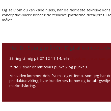
Og selv om du kan købe hjælp, har de færreste tekniske kon
konceptudviklere kender de tekniske platforme detaljeret. Derfo
målet.
Har Du Spørgsmål Om Digital Konceptudvi
Så ring til mig på 27 12 11 14, eller
book en gratis samtal
Jf. de 3 spor er mit fokus punkt 2 og punkt 3.
Min viden kommer dels fra mit eget firma, som jeg har dre
produktudvikling, hvor kundernes behov og betalingsvilje 
markedsføring.