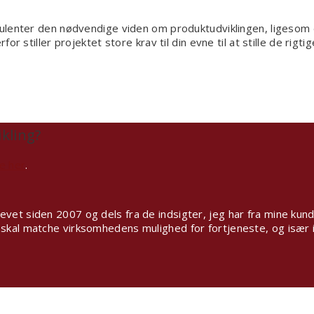
sulenter den nødvendige viden om produktudviklingen, ligesom
r stiller projektet store krav til din evne til at stille de rig
kling?
e her
.
vet siden 2007 og dels fra de indsigter, jeg har fra mine kunde
skal matche virksomhedens mulighed for fortjeneste, og især if