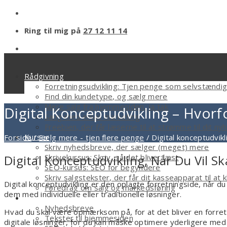
Ring til mig på
27 12 11 14
Rådgivning
Forretningsudvikling: Tjen penge som selvstændi
Find din kundetype, og sælg mere
Mere salg fra hjemmesiden, ja tak
Digital Konceptudvikling – Hvor
Sælg med email marketing
Freebien, der får læserne til at strømme til dit n
Kurser
Forside
/
Sælg mere - tjen flere penge
/
Digital konceptudvik
Skriv nyhedsbreve, der sælger (meget) mere
Skrivekursus: Skriv, så det bliver læst
Digital Konceptudvikling, Når Du Vil Sk
SEO-kursus: SEO for begyndere
Skriv salgstekster, der får dit kasseapparat til at k
Digital konceptudvikling er den oplagte forretningside, når du
Foredrag om salg og markedsføring
dem med individuelle eller traditionelle løsninger.
Tekstforfatter
Nyhedsbreve
Hvad du skal være opmærksom på, for at det bliver en forre
Tekster til hjemmesiden
digitale løsninger, for du kan måske optimere yderligere med