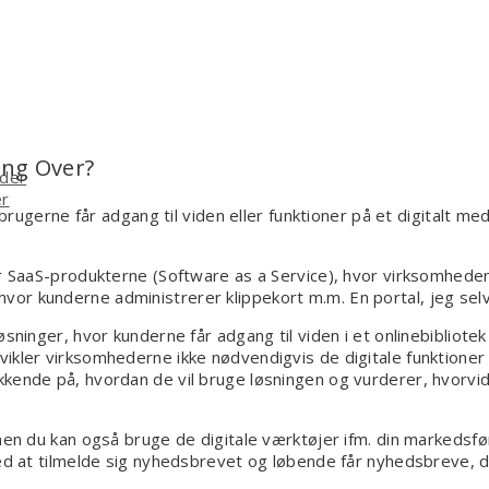
ing Over?
ider
er
brugerne får adgang til viden eller funktioner på et digitalt medi
er SaaS-produkterne (Software as a Service), hvor virksomheden
or kunderne administrerer klippekort m.m. En portal, jeg sel
sninger, hvor kunderne får adgang til viden i et onlinebibliote
ikler virksomhederne ikke nødvendigvis de digitale funktioner
kkende på, hvordan de vil bruge løsningen og vurderer, hvorvi
men du kan også bruge de digitale værktøjer ifm. din markedsfør
ved at tilmelde sig nyhedsbrevet og løbende får nyhedsbreve, 