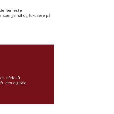
 de færreste
tige spørgsmål og fokusere på
r. Både ift.
t. den digitale