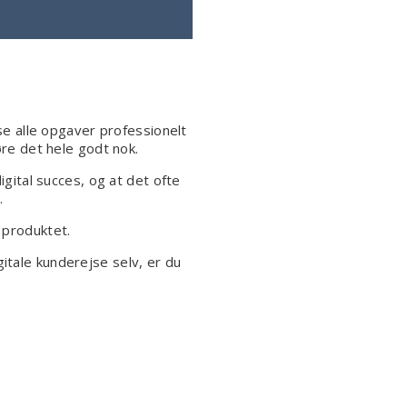
øse alle opgaver professionelt
øre det hele godt nok.
igital succes, og at det ofte
.
 produktet.
itale kunderejse selv, er du