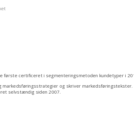
til
ket
Digital
konceptudvikling
–
Hvorfor
og
hvordan?
 de første certificeret i segmenteringsmetoden kundetyper i 20
 markedsføringsstrategier og skriver markedsføringstekster.
ret selvstændig siden 2007.