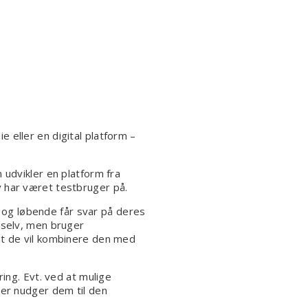
e eller en digital platform –
 udvikler en platform fra
v har været testbruger på.
k og løbende får svar på deres
 selv, men bruger
dt de vil kombinere den med
ing. Evt. ved at mulige
der nudger dem til den