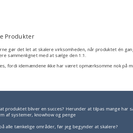
le Produkter
erne gør det let at skalere virksomheden, når produktet én gan
ere sammenlignet med at sælge den 1:1.
ucces, fordi idemændene ikke har været opmærksomme nok på mi
, at produktet bliver en succes? Herunder at tilpas mange har
form af systemer, knowhow og penge
å alle tænkelige områder, før jeg begynder at skalere?