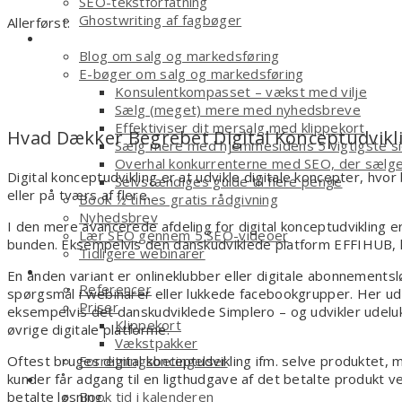
SEO-tekstforfatning
Ghostwriting af fagbøger
Allerførst:
Smagsprøver
Blog om salg og markedsføring
E-bøger om salg og markedsføring
Konsulentkompasset – vækst med vilje
Sælg (meget) mere med nyhedsbreve
Effektiviser dit mersalg med klippekort
Hvad Dækker Begrebet Digital Konceptudvikl
Sælg mere med hjemmesidens 5 vigtigste s
Overhal konkurrenterne med SEO, der sælg
Digital konceptudvikling er at udvikle digitale koncepter, hvor 
Selvstændiges guide til flere penge
eller på tværs af flere.
Book ½ times gratis rådgivning
Nyhedsbrev
I den mere avancerede afdeling for digital konceptudvikling 
Lær SEO gennem 5 SEO-videoer
bunden. Eksempelvis den danskudviklede platform EFFIHUB, hv
Tidligere webinarer
Om
En anden variant er onlineklubber eller digitale abonnementslø
Referencer
spørgsmål i webinarer eller lukkede facebookgrupper. Her udv
Priser
eksempelvis det danskudviklede Simplero – og udvikler udelu
Klippekort
øvrige digitale platforme.
Vækstpakker
Forretningsbetingelser
Oftest bruges digital konceptudvikling ifm. selve produktet, 
Kontakt
kunder får adgang til en ligthudgave af det betalte produkt 
Book tid i kalenderen
betalte løsning.