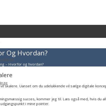
g
for Og Hvordan?
yhedsbrev
ling – Hvorfor og hvordan?
alere
linge
 vil skalere. Uanset om du udelukkende vil sælge digitale koncep
tningsmæssig succes, kommer jeg til. Læs også med, hvis du a
 udgangspunkt i mine pointer.