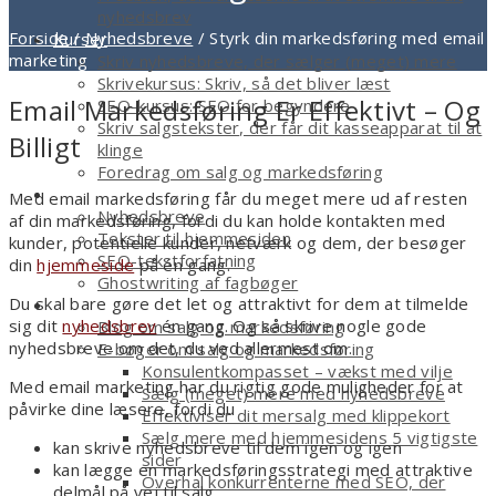
nyhedsbrev
Forside
/
Nyhedsbreve
/
Styrk din markedsføring med email
Kurser
marketing
Skriv nyhedsbreve, der sælger (meget) mere
Skrivekursus: Skriv, så det bliver læst
Email Markedsføring Er Effektivt – Og
SEO-kursus: SEO for begyndere
Skriv salgstekster, der får dit kasseapparat til at
Billigt
klinge
Foredrag om salg og markedsføring
Tekstforfatter
Med email markedsføring får du meget mere ud af resten
Nyhedsbreve
af din markedsføring, fordi du kan holde kontakten med
Tekster til hjemmesiden
kunder, potentielle kunder, netværk og dem, der besøger
SEO-tekstforfatning
din
hjemmeside
på én gang.
Ghostwriting af fagbøger
Du skal bare gøre det let og attraktivt for dem at tilmelde
Smagsprøver
sig dit
nyhedsbrev
én gang. Og så skrive nogle gode
Blog om salg og markedsføring
nyhedsbreve om det, du ved allermest om.
E-bøger om salg og markedsføring
Konsulentkompasset – vækst med vilje
Med email marketing har du rigtig gode muligheder for at
Sælg (meget) mere med nyhedsbreve
påvirke dine læsere, fordi du
Effektiviser dit mersalg med klippekort
Sælg mere med hjemmesidens 5 vigtigste
kan skrive nyhedsbreve til dem igen og igen
sider
kan lægge en markedsføringsstrategi med attraktive
Overhal konkurrenterne med SEO, der
delmål på vej til salg