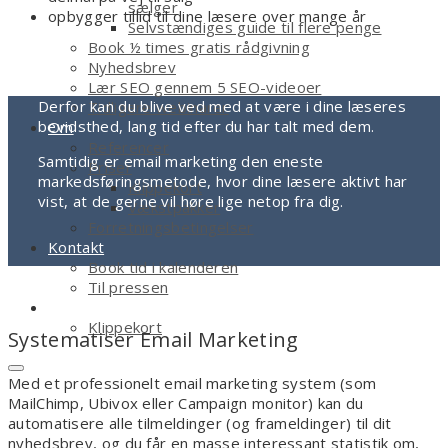
sælger
opbygger tillid til dine læsere over mange år
Selvstændiges guide til flere penge
Book ½ times gratis rådgivning
Nyhedsbrev
Lær SEO gennem 5 SEO-videoer
Derfor kan du blive ved med at være i dine læseres
Tidligere webinarer
bevidsthed, lang tid efter du har talt med dem.
Om
Referencer
Samtidig er email marketing den eneste
Priser
markedsføringsmetode, hvor dine læsere aktivt har
Klippekort
vist, at de gerne vil høre lige netop fra dig.
Vækstpakker
Forretningsbetingelser
Kontakt
Book tid i kalenderen
Til pressen
Shop
Klippekort
Systematiser Email Marketing
Ingen varer i kurven.
Med et professionelt email marketing system (som
MailChimp, Ubivox eller Campaign monitor) kan du
automatisere alle tilmeldinger (og frameldinger) til dit
nyhedsbrev, og du får en masse interessant statistik om,