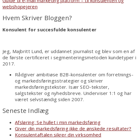
med
Guide til e-mail marketing platform – til konsulenten og
email
webshopejeren
marketing
Hvem Skriver Bloggen?
Konsulent for succesfulde konsulenter
Jeg, Majbritt Lund, er uddannet journalist og blev som en af
de første certificeret i segmenteringsmetoden kundetyper i
2017.
Rådgiver ambitiøse B2B-konsulenter om forretnings-
og markedsføringsstrategier og skriver
markedsføringstekster. Især SEO-tekster,
salgstekster og nyhedsbreve. Underviser 1:1 og har
været selvstændig siden 2007.
Seneste Indlæg
Afsløring: Se hullet i min markedsføring
Giver din markedsføring ikke de ønskede resultater?
Konsulentaftalen sikrer din virksomhed