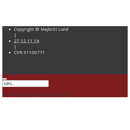
Copyright © Majbritt Lund
|
27 12 11 14
|
CVR 31100771
Skriv dit søgeord og tryk ENTER