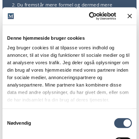
2. Du fremstår mere formel og dermed mere
professionel
Denne hjemmeside bruger cookies
Jeg bruger cookies til at tilpasse vores indhold og
annoncer, til at vise dig funktioner til sociale medier og til
Det Er Ikke Ulovligt At Have En Professionel
at analysere vores trafik. Jeg deler også oplysninger om
din brug af vores hjemmeside med vores partnere inden
Mailsignatur
for sociale medier, annonceringspartnere og
Hvis du arbejder med markedsføring, ved du sikkert, at det
analysepartnere. Mine partnere kan kombinere disse
er ulovligt at sende ”uanmodede elektroniske henvendelser
data med andre oplysninger, du har givet dem, eller som
med henblik på markedsføring”. Dette er primært relevant i
de har indsamlet fra din brug af deres tjenester.
forhold til e-mailmarkedsføring og er en af flere grunde til,
at så mange virksomheder gør det attraktivt at få læserne
til selv at tilmelde sig deres
nyhedsbreve
. For på den måde
Samtykkevalg
sikrer de sig retten til at sende mails til dem fremover.
Nødvendig
Også mails med markedsføring.