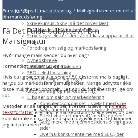
nyhedsbrev
Forside
/
Tips til markedsføring
/
Mailsignaturen er en del af
Kurser
din markedsføring
Skriv nyhedsbreve, der sælger (meget) mere
Skrivekursus: Skriv, så det bliver læst
Få Det Fulde Udbytte Af Din
SEO-kursus: SEO for begyndere
Skriv salgstekster, der får dit kasseapparat til at
Mailsignatur
klinge
Foredrag om salg og markedsføring
Tekstforfatter
Hvor mange mails sender du hver dag?
Nyhedsbreve
Formentligt mellem 20 og 100.
Tekster til hjemmesiden
SEO-tekstforfatning
Hvis du i gennemsnitlig sender 50 eksterne mails dagligt,
Ghostwriting af fagbøger
har du 50 markedsføringsmuligheder. Mange udnytter ikke
Smagsprøver
disse muligheder optimalt. Det gør du forhåbentligt lige om
Blog om salg og markedsføring
lidt.
E-bøger om salg og markedsføring
Konsulentkompasset – vækst med vilje
Metoden er så simpel, at den hverken kræver en
kreativ
Sælg (meget) mere med nyhedsbreve
tekstforfatter
eller andre markedsføringsrådgivere, og den
Effektiviser dit mersalg med klippekort
konflikter ikke engang med spamlovgivningen. Det kommer
Sælg mere med hjemmesidens 5 vigtigste
jeg ind på senere.
sider
Overhal konkurrenterne med SEO, der