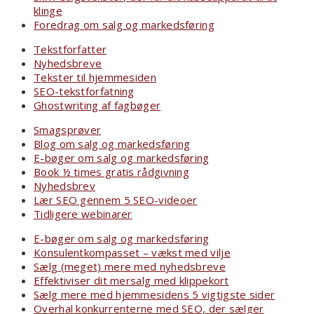
klinge
Foredrag om salg og markedsføring
Tekstforfatter
Nyhedsbreve
Tekster til hjemmesiden
SEO-tekstforfatning
Ghostwriting af fagbøger
Smagsprøver
Blog om salg og markedsføring
E-bøger om salg og markedsføring
Book ½ times gratis rådgivning
Nyhedsbrev
Lær SEO gennem 5 SEO-videoer
Tidligere webinarer
E-bøger om salg og markedsføring
Konsulentkompasset – vækst med vilje
Sælg (meget) mere med nyhedsbreve
Effektiviser dit mersalg med klippekort
Sælg mere med hjemmesidens 5 vigtigste sider
Overhal konkurrenterne med SEO, der sælger