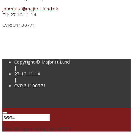
journalist@majbrittlund.dk
Tlf: 27 12 11 14
CVR: 31100771
Copyright © Majbritt Lund
|
27 12 11 14
|
CVR 31100771
Skriv dit søgeord og tryk ENTER