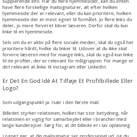
supplerende info. Har du flere hjemmesider, kan du enten
have flere forskellige mailsignaturer, alt efter hvilken
hjemmeside der er relevant, eller du kan prioritere, hvilken
hjemmeside der er mest egnet til formålet. Jo flere links du
deler, jo mere forvirret bliver læseren. Derfor skal du kun
linke til en hjemmeside.
Selv om du er aktiv på flere sociale medier, skal du også her
prioritere hårdt, hvilke du linker til. Udover at du ikke skal
forvirre læseren med for mange links, skal du også kun linke
til de profiler, der er relevant for målgruppen. For mange er
det relevant at linke til Instagram eller LinkedIn.
Er Det En God Idé At Tilføje Et Profilbillede Eller
Logo?
Som udgangspunkt ja. Især i den første mail.
Billedet styrker relationen, hvilket har stor betydning, når
relationen er vigtig for samarbejdet eller i brancher med
lange kunderejser. Sørg for, at dit billede er i lav opløsning.
Logoet gør, at din mailsignatur ser professionel ud, og du