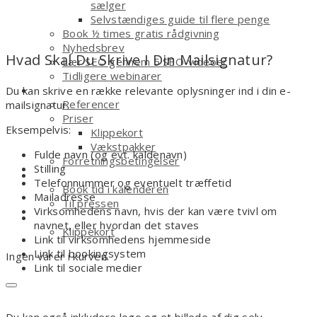
sælger
Selvstændiges guide til flere penge
Book ½ times gratis rådgivning
Nyhedsbrev
Hvad Skal Du Skrive I Din Mailsignatur?
Lær SEO gennem 5 SEO-videoer
Tidligere webinarer
Om
Du kan skrive en række relevante oplysninger ind i din e-
Referencer
mailsignatur.
Priser
Eksempelvis:
Klippekort
Vækstpakker
Fulde navn (og evt. kaldenavn)
Forretningsbetingelser
Stilling
Kontakt
Telefonnummer og eventuelt træffetid
Book tid i kalenderen
Mailadresse
Til pressen
Virksomhedens navn, hvis der kan være tvivl om
Shop
navnet, eller hvordan det staves
Klippekort
Link til virksomhedens hjemmeside
Link til bookingsystem
Ingen varer i kurven.
Link til sociale medier