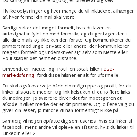
Du kan også inkludere logo og et billede af dig selv.
Hvilke oplysninger og hvor mange du vil inkludere, afhænger
af, hvor formel din mail skal være.
Særligt virker det meget formelt, hvis du laver en
autosignatur fyldt op med formalia, og du gentager den i
alle dine mails og ikke kun den første. Og kommunikerer du
primært med unge, private eller andre, der kommunikerer
meget uformelt og underskriver sig selv som Mette eller
Poul skaber det nemt en distance.
Omvendt er ”Mette” og ”Poul” en totalt killer i
B2B-
markedsføring
, fordi disse hilsner er alt for uformelle.
Du skal også overveje både din målgruppe og profil, før du
linker til sociale medier. Og link helst kun til et. Jo flere links
du inddrager, jo sværere bliver det for modtageren at
afkode, hvilket medie der er dit primære. Og jo flere valg du
giver din læser, jo mindre vil han formentligt klikke på.
Samtidig vil nogen opfatte dig som useriøs, hvis du linker til
facebook, mens andre vil opleve en afstand, hvis du linker til
LinkedIn eller X.