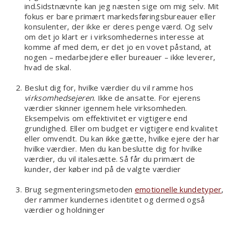
ind.Sidstnævnte kan jeg næsten sige om mig selv. Mit
fokus er bare primært markedsføringsbureauer eller
konsulenter, der ikke er deres penge værd. Og selv
om det jo klart er i virksomhedernes interesse at
komme af med dem, er det jo en vovet påstand, at
nogen – medarbejdere eller bureauer – ikke leverer,
hvad de skal.
Beslut dig for, hvilke værdier du vil ramme hos
virksomhedsejeren
. Ikke de ansatte. For ejerens
værdier skinner igennem hele virksomheden.
Eksempelvis om effektivitet er vigtigere end
grundighed. Eller om budget er vigtigere end kvalitet
eller omvendt. Du kan ikke gætte, hvilke ejere der har
hvilke værdier. Men du kan beslutte dig for hvilke
værdier, du vil italesætte. Så får du primært de
kunder, der køber ind på de valgte værdier
Brug segmenteringsmetoden
emotionelle kundetyper
,
der rammer kundernes identitet og dermed også
værdier og holdninger