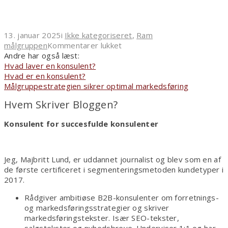
13. januar 2025
i
Ikke kategoriseret
,
Ram
til
målgruppen
Kommentarer lukket
Målrettede
Andre har også læst:
segmenteringskriterier
Hvad laver en konsulent?
styrker
Hvad er en konsulent?
salg
Målgruppestrategien sikrer optimal markedsføring
og
Hvem Skriver Bloggen?
markedsføring
Konsulent for succesfulde konsulenter
Jeg, Majbritt Lund, er uddannet journalist og blev som en af
de første certificeret i segmenteringsmetoden kundetyper i
2017.
Rådgiver ambitiøse B2B-konsulenter om forretnings-
og markedsføringsstrategier og skriver
markedsføringstekster. Især SEO-tekster,