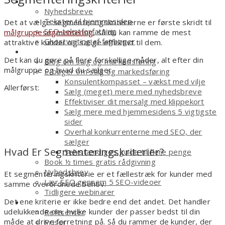
Tekstforfatter
Nyhedsbreve
Tekster til hjemmesiden
Det at vælge segmenteringskriterierne er første skridt til
SEO-tekstforfatning
målgruppesegmentering
, så du kan ramme de mest
Ghostwriting af fagbøger
attraktive kunder og sælge effektivt til dem.
Smagsprøver
Det kan du gøre på flere forskellige måder, alt efter din
Blog om salg og markedsføring
målgruppe og hvad du sælger.
E-bøger om salg og markedsføring
Konsulentkompasset – vækst med vilje
Allerførst:
Sælg (meget) mere med nyhedsbreve
Effektiviser dit mersalg med klippekort
Sælg mere med hjemmesidens 5 vigtigste
sider
Overhal konkurrenterne med SEO, der
sælger
Hvad Er Segmenteringskriterier?
Selvstændiges guide til flere penge
Book ½ times gratis rådgivning
Nyhedsbrev
Et segmenteringskriterie er et fællestræk for kunder med
Lær SEO gennem 5 SEO-videoer
samme overordnede behov.
Tidligere webinarer
Det ene kriterie er ikke bedre end det andet. Det handler
Om
udelukkende om, hvilke kunder der passer bedst til din
Referencer
måde at drive forretning på. Så du rammer de kunder, der
Priser