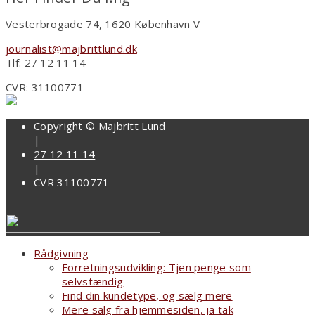
Vesterbrogade 74, 1620 København V
journalist@majbrittlund.dk
Tlf: 27 12 11 14
CVR: 31100771
Copyright © Majbritt Lund
|
27 12 11 14
|
CVR 31100771
Rådgivning
Forretningsudvikling: Tjen penge som
selvstændig
Find din kundetype, og sælg mere
Mere salg fra hjemmesiden, ja tak