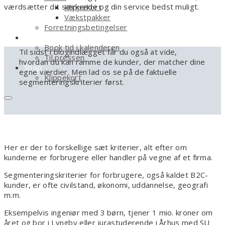
værdsætter dit særkende og din service bedst muligt.
Klippekort
Vækstpakker
Forretningsbetingelser
Kontakt
Book tid i kalenderen
Til sidst i blogindlægget får du også at vide,
Til pressen
hvordan du kan ramme de kunder, der matcher dine
Shop
egne værdier. Men lad os se på de faktuelle
Klippekort
segmenteringskriterier først.
Her er der to forskellige sæt kriterier, alt efter om
kunderne er forbrugere eller handler på vegne af et firma.
Segmenteringskriterier for forbrugere, også kaldet B2C-
kunder, er ofte civilstand, økonomi, uddannelse, geografi
m.m.
Eksempelvis ingeniør med 3 børn, tjener 1 mio. kroner om
året og bor i Lyngby eller jurastuderende i Århus med SU