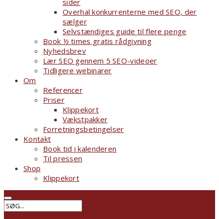
sider
Overhal konkurrenterne med SEO, der
sælger
Selvstændiges guide til flere penge
Book ½ times gratis rådgivning
Nyhedsbrev
Lær SEO gennem 5 SEO-videoer
Tidligere webinarer
Om
Referencer
Priser
Klippekort
Vækstpakker
Forretningsbetingelser
Kontakt
Book tid i kalenderen
Til pressen
Shop
Klippekort