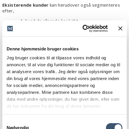
Eksisterende kunder
kan herudover også segmenteres
efter,
hvad de allerede har købt
hvor mange penge, de har brugt
hvor længe de har været kunder
Denne hjemmeside bruger cookies
En viden, der gør det langt nemmere for dig at få dem til at
Jeg bruger cookies til at tilpasse vores indhold og
købe endnu mere. Og du kan være endnu mere proaktiv her
end overfor de kunder, der ikke har købt noget endnu. En af
annoncer, til at vise dig funktioner til sociale medier og til
mange grunde til, at mersalg næsten altid er en meget
at analysere vores trafik. Jeg deler også oplysninger om
bedre forretning end at skaffe nye kunder.
din brug af vores hjemmeside med vores partnere inden
Her kan mange virksomheder tjene langt mere end i dag.
for sociale medier, annonceringspartnere og
analysepartnere. Mine partnere kan kombinere disse
Segmenterer du både efter kunderejsen og demografi eller
data med andre oplysninger, du har givet dem, eller som
firmografi, kan du ramme meget målrettet.
de har indsamlet fra din brug af deres tjenester.
Samtykkevalg
Nødvendig