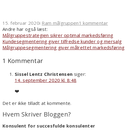
15. februar 2020
i
Ram målgruppen
1 kommentar
Andre har også læst:
Målgruppestrategien sikrer optimal markedsføring
Kundesegmentering giver tilfredse kunder og mersalg
Målgruppesegmentering giver målrettet markedsføring
1 Kommentar
Sissel Lentz Christensen
siger:
14. september 2020 kl. 8:48
❤️
Det er ikke tilladt at kommente.
Hvem Skriver Bloggen?
Konsulent for succesfulde konsulenter