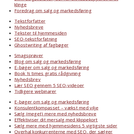
klinge
Foredrag om salg og markedsføring
Tekstforfatter
Nyhedsbreve
Tekster til hjemmesiden
SEO-tekstforfatning
Ghostwriting af fagbøger
Smagsprøver
Blog om salg og markedsføring
E-bøger om salg og markedsføring
Book ½ times gratis rådgivning
Nyhedsbrev
Lær SEO gennem 5 SEO-videoer
Tidligere webinarer
E-bøger om salg og markedsføring
Konsulentkompasset – vækst med vilje
Sælg (meget) mere med nyhedsbreve
Effektiviser dit mersalg med klippekort
Sælg mere med hjemmesidens 5 vigtigste sider
Overhal konkurrenterne med SEO, der sælger