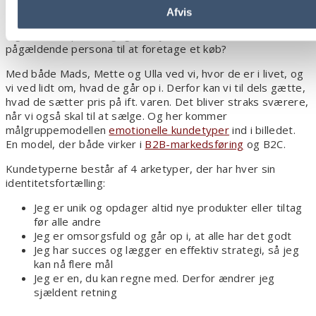
Afvis
Uanset om du har en eller flere personaer, giver modellen
dig ikke svar på en vigtig detalje: Hvordan motiveres den
pågældende persona til at foretage et køb?
Med både Mads, Mette og Ulla ved vi, hvor de er i livet, og
vi ved lidt om, hvad de går op i. Derfor kan vi til dels gætte,
hvad de sætter pris på ift. varen. Det bliver straks sværere,
når vi også skal til at sælge. Og her kommer
målgruppemodellen
emotionelle kundetyper
ind i billedet.
En model, der både virker i
B2B-markedsføring
og B2C.
Kundetyperne består af 4 arketyper, der har hver sin
identitetsfortælling:
Jeg er unik og opdager altid nye produkter eller tiltag
før alle andre
Jeg er omsorgsfuld og går op i, at alle har det godt
Jeg har succes og lægger en effektiv strategi, så jeg
kan nå flere mål
Jeg er en, du kan regne med. Derfor ændrer jeg
sjældent retning