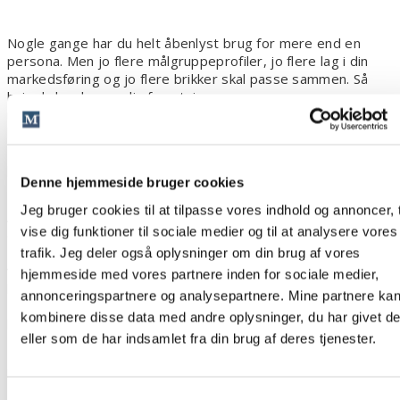
Nogle gange har du helt åbenlyst brug for mere end en
persona. Men jo flere målgruppeprofiler, jo flere lag i din
markedsføring og jo flere brikker skal passe sammen. Så
hvis du kan lægge din forretnings- og
markedsføringsstrategi udelukkende efter én person, vil du
lette dit eget arbejde. Hvis du målretter dine kurser efter
Mads, skal du kun tænke én person ind hele din
produktudvikling og efterfølgende hele din markedsføring.
Denne hjemmeside bruger cookies
Måske giver det den bedste forretning.
Jeg bruger cookies til at tilpasse vores indhold og annoncer, t
Af frygt for at gå glip af salg vælger mange virksomheder
vise dig funktioner til sociale medier og til at analysere vores
en række forskellige personaer og ditto forskellige ydelser.
De kommer tit til kort, hvis man spørger dem, hvem der er
trafik. Jeg deler også oplysninger om din brug af vores
vigtigst. Og her har vi problemet. For hvis de ikke ved det,
hjemmeside med vores partnere inden for sociale medier,
hvad gør de så, når de ikke kan tilgodese alle lige godt.
annonceringspartnere og analysepartnere. Mine partnere ka
Eksempelvis ift. hvilke specialer der skal fremhæves på
kombinere disse data med andre oplysninger, du har givet d
hjemmesidens forside.
eller som de har indsamlet fra din brug af deres tjenester.
I eksemplet med jurakurserne er spørgsmålet, om din
kursusvirksomhed primært eller udelukkende skal ramme
Mads, eller om du og dine medarbejdere skal være the go