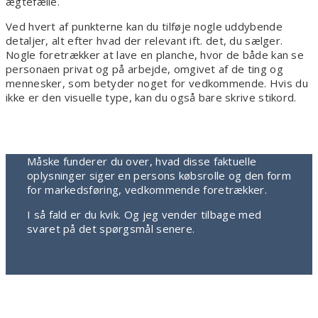
ægtefælle.
Ved hvert af punkterne kan du tilføje nogle uddybende
detaljer, alt efter hvad der relevant ift. det, du sælger.
Nogle foretrækker at lave en planche, hvor de både kan se
personaen privat og på arbejde, omgivet af de ting og
mennesker, som betyder noget for vedkommende. Hvis du
ikke er den visuelle type, kan du også bare skrive stikord.
Måske funderer du over, hvad disse faktuelle
oplysninger siger en persons købsrolle og den form
for markedsføring, vedkommende foretrækker.
I så fald er du kvik. Og jeg vender tilbage med
svaret på det spørgsmål senere.