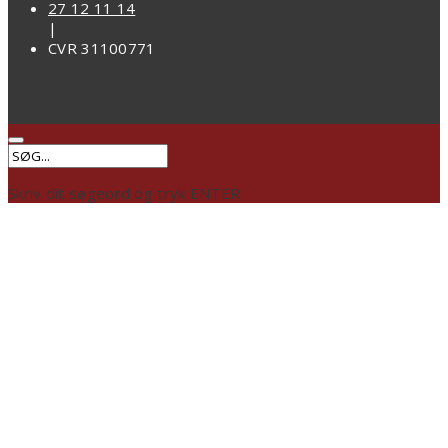
27 12 11 14
|
CVR 31100771
Skriv dit søgeord og tryk ENTER