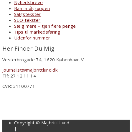
Nyhedsbreve
Ram målgruppen
Salgstekster
SEO-tekster
Sælg mere – tjen flere penge
Tips til markedsføring
Udenfor nummer
Her Finder Du Mig
Vesterbrogade 74, 1620 København V
journalist@majbrittlund.dk
Tlf: 27 12 11 14
CVR: 31100771
Copyright © Majbritt Lund
|