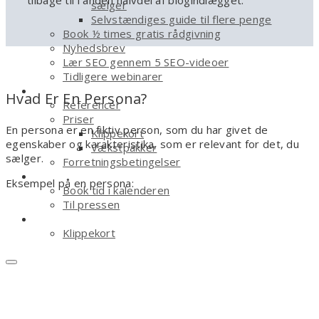
tilbage til i anden halvdel af blogindlægget.
sælger
Selvstændiges guide til flere penge
Book ½ times gratis rådgivning
Nyhedsbrev
Lær SEO gennem 5 SEO-videoer
Tidligere webinarer
Om
Hvad Er En Persona?
Referencer
Priser
En persona er en fiktiv person, som du har givet de
Klippekort
egenskaber og karakteristika, som er relevant for det, du
Vækstpakker
sælger.
Forretningsbetingelser
Kontakt
Eksempel på en persona:
Book tid i kalenderen
Til pressen
Shop
Klippekort