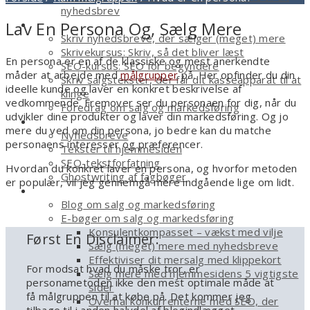
nyhedsbrev
Kurser
Lav En Persona Og, Sælg Mere
Skriv nyhedsbreve, der sælger (meget) mere
Skrivekursus: Skriv, så det bliver læst
En persona er en af de klassiske og mest anerkendte
SEO-kursus: SEO for begyndere
måder at arbejde med
målgrupper
på. Her opfinder du din
Skriv salgstekster, der får dit kasseapparat til at
ideelle kunde og laver en konkret beskrivelse af
klinge
vedkommende. Fremover ser du personaen for dig, når du
Foredrag om salg og markedsføring
udvikler dine produkter og laver din markedsføring. Og jo
Tekstforfatter
mere du ved om din persona, jo bedre kan du matche
Nyhedsbreve
personaens interesser og præferencer.
Tekster til hjemmesiden
SEO-tekstforfatning
Hvordan du konkret laver en persona, og hvorfor metoden
Ghostwriting af fagbøger
er populær, vil jeg gennemgå mere indgående lige om lidt.
Smagsprøver
Blog om salg og markedsføring
E-bøger om salg og markedsføring
Konsulentkompasset – vækst med vilje
Først En Disclaimer:
Sælg (meget) mere med nyhedsbreve
Effektiviser dit mersalg med klippekort
For modsat hvad du måske tror, er
Sælg mere med hjemmesidens 5 vigtigste
personametoden ikke den mest optimale måde at
sider
få målgruppen til at købe på. Det kommer jeg
Overhal konkurrenterne med SEO, der