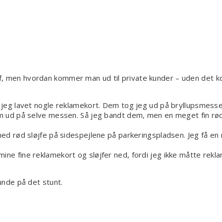
, men hvordan kommer man ud til private kunder – uden det ko
ik jeg lavet nogle reklamekort. Dem tog jeg ud på bryllupsmess
m ud på selve messen. Så jeg bandt dem, men en meget fin rød s
 med rød sløjfe på sidespejlene på parkeringspladsen. Jeg få en
ine fine reklamekort og sløjfer ned, fordi jeg ikke måtte rek
kunde på det stunt.