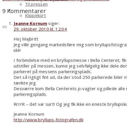
Til pressen
Shop
9 Kommentarer
Klippekort
Jeanne Kornum
siger:
29. oktober 2010 kl. 12:04
Hej Majbritt
Jeg ville gengang markedsføre mig som bryllupsfotograf
idé!
I forbindelse med en bryllupsmesse i Bella Centeret, f
udstiller på messen, kunne jeg selvfølgelig ikke dele de
parkeret på messens parkeringsplads.
Det så rigtigt fint ud, da der stod 250 parkerede biler
tænkte jeg.
Desværre kom Bella Centerets p-vagter og pillede alle m
parkeringsplads.
RrrrR – det var surt! Og jeg fik ikke en eneste bryllups
Jeanne Kornum
http://www.bryllups-fotografen.dk