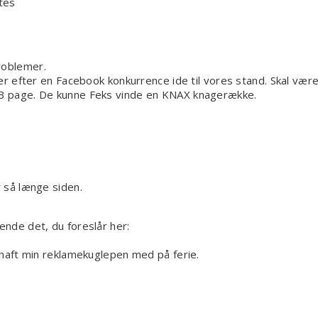
ttes
roblemer.
ikker efter en Facebook konkurrence ide til vores stand. Skal v
 FB page. De kunne Feks vinde en KNAX knagerække.
r så længe siden.
.
ende det, du foreslår her:
r haft min reklamekuglepen med på ferie.