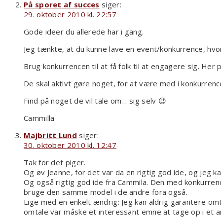
På sporet af succes
siger:
29. oktober 2010 kl. 22:57
Gode ideer du allerede har i gang.
Jeg tænkte, at du kunne lave en event/konkurrence, hvo
Brug konkurrencen til at få folk til at engagere sig. Her 
De skal aktivt gøre noget, for at være med i konkurrenc
Find på noget de vil tale om… sig selv 😉
Cammilla
Majbritt Lund
siger:
30. oktober 2010 kl. 12:47
Tak for det piger.
Og øv Jeanne, for det var da en rigtig god ide, og jeg ka
Og også rigtig god ide fra Cammila. Den med konkurrenc
bruge den samme model i de andre fora også.
Lige med en enkelt ændrig: Jeg kan aldrig garantere omta
omtale var måske et interessant emne at tage op i et and