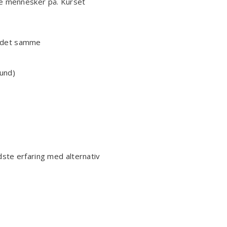
e mennesker på. Kurset
m det samme
bund)
dste erfaring med alternativ