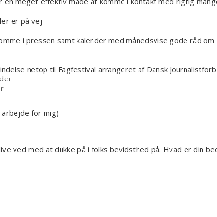
r en meget effektiv måde at komme i kontakt med rigtig mang
er er på vej
 komme i pressen samt kalender med månedsvise gode råd o
delse netop til Fagfestival arrangeret af Dansk Journalistfor
ider
er
 arbejde for mig)
ive ved med at dukke på i folks bevidsthed på. Hvad er din be