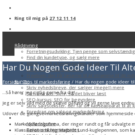
Ring til mig på
27 12 11 14
Rådgivning
Forretningsudvikling: Tjen penge som selvstændi
Find din kundetype, og sælg mere
Mere salg fra hjemmesiden, ja tak
Har Du Nogen Gode Ideer Til Alt
Sælg med email marketing
Freebien, der får læserne til at strømme til dit n
Kurser
Forside
/
Tips til markedsføring
/
Har du nogen gode ideer til
Skriv nyhedsbreve, der sælger (meget) mere
…Så hører jeg rigtig gerne fra dig!
Skrivekursus: Skriv, så det bliver læst
SEO-kursus: SEO for begyndere
Jeg er selv vild med de skæve påfund og vil gerne lave endnu 
Skriv salgstekster, der får dit kasseapparat til at k
Foredrag om salg og markedsføring
Udover de gængse markedsføringskanaler som hjemmeside
Tekstforfatter
Nyhedsbreve
Markedsføringsfirma, der ringer rundt og får udvalgte m
Tekster til hjemmesiden
Klassikeren omkring Majbritt Lund-kuglepennen, som k