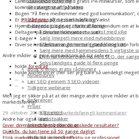
SEO-tekstforfatning
Landsdækkende turne med gratis PR-minikurser, som e
Ghostwriting af fagbøger
kommer i øvrigt snart på video
Smagsprøver
Bogen “Få flere medlemmer med god kommunikation”, d
Blog om salg og markedsføring
Er
PR-rådgiver
på messen Iværk og Vækst
E-bøger om salg og markedsføring
Hjemmelavede julegaver i form af kompendium om at
Konsulentkompasset – vækst med vilje
Deltager på diverse relevante messer
Sælg (meget) mere med nyhedsbreve
E-bøger
Effektiviser dit mersalg med klippekort
Diverse netværksarrangementer (glæder mig i den forbin
Sælg mere med hjemmesidens 5 vigtigste s
Andre måder at gøre opmærksom på sig selv er
Overhal konkurrenterne med SEO, der sælg
Selvstændiges guide til flere penge
holde
foredrag
Book ½ times gratis rådgivning
holde konferencer (her ser jeg bare så uendeligt meget
Nyhedsbrev
…
Lær SEO gennem 5 SEO-videoer
…
Tidligere webinarer
Om
Men jeg er sikker på at at der mange andre sjove måder at bl
Referencer
markedsføring?
Priser
Klippekort
29. oktober 2010
i
Tips til markedsføring
9 kommentarer
Vækstpakker
Andre har også læst:
Forretningsbetingelser
Giver din markedsføring ikke de ønskede resultater?
Kontakt
Quickfix, du kan tjene på 50 gange dagligt
Book tid i kalenderen
Etisk markedsføring er også effektiv og professionel