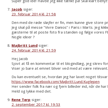
Super god ide! Havde jeg ikke tænkt på! Skal klart beny
Jacob
siger:
23. februar 2014 kl. 21:58
Den med de røde sløjfer er fin, men kunne give store p
Jeg skal på messe “Vivre Danios” i Paris i Marts. Jeg k
gæsterne til at poste foto fra standen og følge vores
Nogle ideer ?
Majbritt Lund
siger:
24. februar 2014 kl. 21:59
Hej Jacob
Sjovt at få en kommentar til et blogindlæg, jeg skrev fo
Viser jo bare at emnet bliver ved med at være relevant
Du kan eventuelt se, hvordan jeg har lavet noget tilsvar
https://www.facebook.com/Majbritt.Lund.Kuglepen
Her sender folk fra nær og fjern billeder ind, når de ha
Held og lykke med det.
Rene Terp
siger:
2. september 2017 kl. 19:53