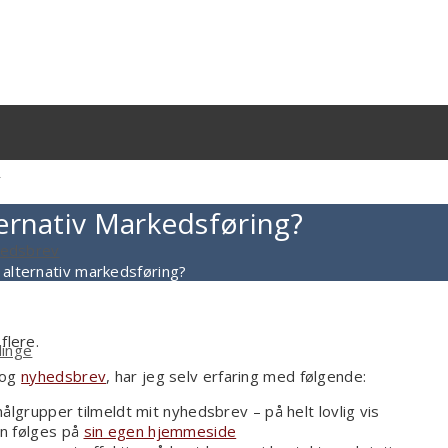
g
ernativ Markedsføring?
yhedsbrev
 alternativ markedsføring?
flere.
linge
 og
nyhedsbrev
, har jeg selv erfaring med følgende:
ålgrupper tilmeldt mit nyhedsbrev – på helt lovlig vis
an følges på
sin egen hjemmeside