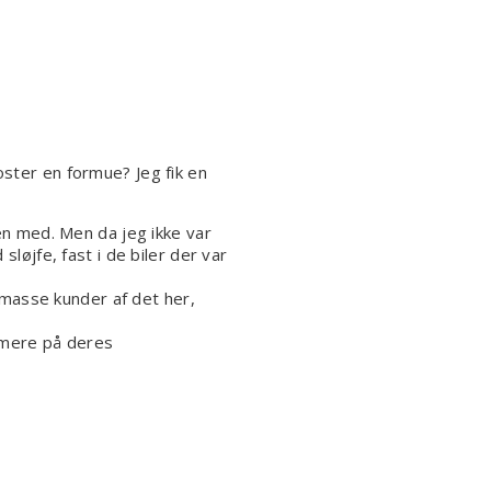
ster en formue? Jeg fik en
en med. Men da jeg ikke var
løjfe, fast i de biler der var
 masse kunder af det her,
lamere på deres