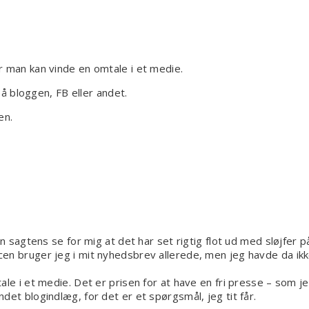
r man kan vinde en omtale i et medie.
på bloggen, FB eller andet.
en.
n sagtens se for mig at det har set rigtig flot ud med sløjfer på
en bruger jeg i mit nyhedsbrev allerede, men jeg havde da ikke
le i et medie. Det er prisen for at have en fri presse – som j
et blogindlæg, for det er et spørgsmål, jeg tit får.