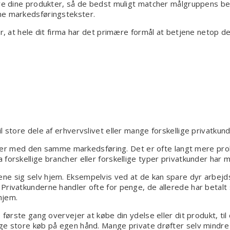
ere dine produkter, så de bedst muligt matcher målgruppens be
ne markedsføringstekster.
r, at hele dit firma har det primære formål at betjene netop de
l store dele af erhvervslivet eller mange forskellige privatkun
er med den samme markedsføring. Det er ofte langt mere prob
forskellige brancher eller forskellige typer privatkunder har 
e sig selv hjem. Eksempelvis ved at de kan spare dyr arbejdst
rivatkunderne handler ofte for penge, de allerede har betalt s
hjem.
e første gang overvejer at købe din ydelse eller dit produkt, t
age store køb på egen hånd. Mange private drøfter selv mindr