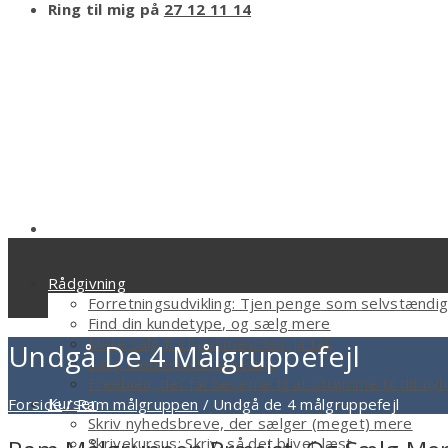
Ring til mig på
27 12 11 14
Rådgivning
Forretningsudvikling: Tjen penge som selvstændi
Find din kundetype, og sælg mere
Mere salg fra hjemmesiden, ja tak
Undgå De 4 Målgruppefejl
Sælg med email marketing
Freebien, der får læserne til at strømme til dit n
Kurser
Forside
/
Ram målgruppen
/
Undgå de 4 målgruppefejl
Skriv nyhedsbreve, der sælger (meget) mere
Skrivekursus: Skriv, så det bliver læst