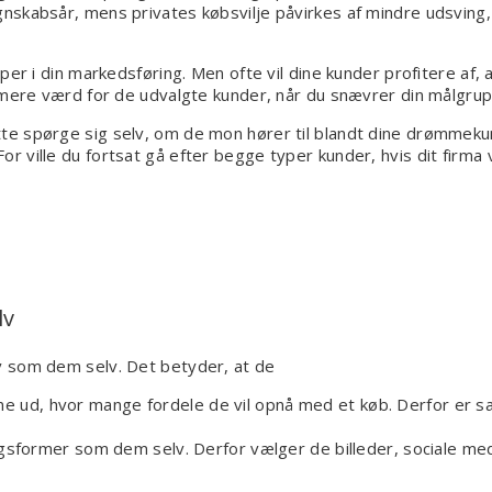
skabsår, mens privates købsvilje påvirkes af mindre udsving, s
per i din markedsføring. Men ofte vil dine kunder profitere af,
 mere værd for de udvalgte kunder, når du snævrer din målgrup
te spørge sig selv, om de mon hører til blandt dine drømmeku
ville du fortsat gå efter begge typer kunder, hvis dit firma va
lv
v som dem selv. Det betyder, at de
gne ud, hvor mange fordele de vil opnå med et køb. Derfor er s
sformer som dem selv. Derfor vælger de billeder, sociale med