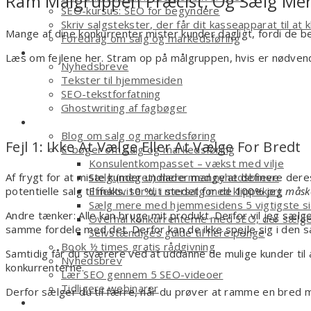
Ram Målgruppen Præcist, Og Sælg Me
SEO-kursus: SEO for begyndere
Skriv salgstekster, der får dit kasseapparat til at k
Mange af dine konkurrenter mister kunder dagligt, fordi de b
Foredrag om salg og markedsføring
Tekstforfatter
Læs om fejlene her. Stram op på målgruppen, hvis er nødvendi
Nyhedsbreve
Tekster til hjemmesiden
SEO-tekstforfatning
Ghostwriting af fagbøger
Smagsprøver
Blog om salg og markedsføring
Fejl 1: Ikke At Vælge Eller At Vælge For Bredt
E-bøger om salg og markedsføring
Konsulentkompasset – vækst med vilje
Sælg (meget) mere med nyhedsbreve
Af frygt for at miste kunder undlader mange at definere der
Effektiviser dit mersalg med klippekort
potentielle salg til maks. 10 %, i stedet for de 100% jeg
måsk
Sælg mere med hjemmesidens 5 vigtigste s
Andre tænker: Alle kan bruge mit produkt. Derfor vil jeg sælge 
Overhal konkurrenterne med SEO, der sælg
samme fordele med det. Derfor kan de ikke spejle sig i den
Selvstændiges guide til flere penge
Book ½ times gratis rådgivning
Samtidig får du sværere ved at uddanne de mulige kunder til a
Nyhedsbrev
konkurrenterne.
Lær SEO gennem 5 SEO-videoer
Tidligere webinarer
Derfor sælger du til færre, når du prøver at ramme en bred 
Om