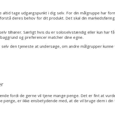
altid tage udgangspunkt i dig selv. For din målgruppe har forme
forstå deres behov for dit produkt. Det skal din markedsføring 
v tilhører. Særligt hvis du er soloselvstændig eller kun har f
, baggrund og preferencer matcher dine egne.
ig selv den tjeneste at undersøge, om andre målgrupper kunne
er
ende fordi de gerne vil tjene mange penge. Det er fint at vur
e penge, er ikke ensbetydende med, at de vil bruge dem i din f