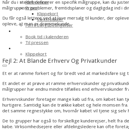
Referencer
Når du i stedet definerer en specifik målgruppe, kan du just
Priser
målgruppens problemer, fremtidsplaner og dagligdag ind i di
Klippekort
Du får også lettere ved at lave mersalg til kunder, der opleve
Vækstpakker
opleve, at man er drømmekunde.
Forretningsbetingelser
Kontakt
Book tid i kalenderen
Til pressen
Shop
Klippekort
Fejl 2: At Blande Erhverv Og Privatkunder
Ingen varer i kurven.
Et er at ramme forkert og for bredt ved at markedsføre sig ti
Et andet er at prøve at ramme erhvervskunder
og
privatkund
målgrupper har endnu mindre tilfælles end erhvervskunder fra 
Erhvervskunder foretager mange køb ud fra, om købet kan tjen
hurtigere. Samtidig kan de trække købet og hele momsen fra. P
det samme regnestykke om, hvornår købet vil tjene sig selv 
De to grupper har også to forskellige kunderejser, helt fra d
købe. Virksomhedsejere eller afdelingsledere kan ofte foret