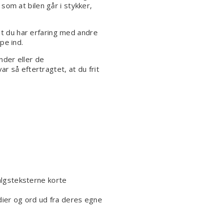
om at bilen går i stykker,
 at du har erfaring med andre
pe ind.
nder eller de
r så eftertragtet, at du frit
algsteksterne korte
ier og ord ud fra deres egne