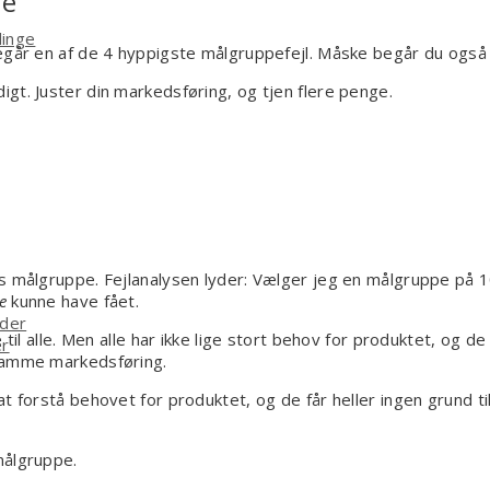
re
linge
egår en af de 4 hyppigste målgruppefejl. Måske begår du også f
gt. Juster din markedsføring, og tjen flere penge.
es målgruppe. Fejlanalysen lyder: Vælger jeg en målgruppe på 1
e
kunne have fået.
ider
til alle. Men alle har ikke lige stort behov for produktet, og d
er
 samme markedsføring.
t forstå behovet for produktet, og de får heller ingen grund ti
målgruppe.