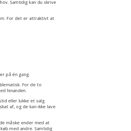
hov. Samtidig kan du skrive
m. For det er attraktivt at
der på én gang.
lematisk. For de to
med hinanden.
id eller lukke et salg
kat af, og de kan ikke lave
il de måske ender med at
e køb med andre. Samtidig