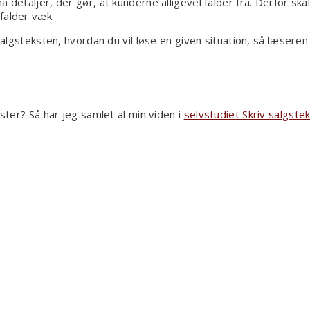
 detaljer, der gør, at kunderne alligevel falder fra. Derfor ska
falder væk.
salgsteksten, hvordan du vil løse en given situation, så læseren 
kster? Så har jeg samlet al min viden i
selvstudiet Skriv salgstek