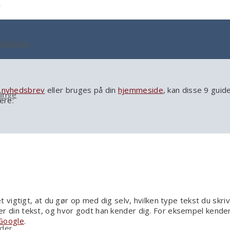
g
yhedsbrev
,
nyhedsbrev
eller bruges på din
hjemmeside
, kan disse 9 guid
linge
ere:
igtigt, at du gør op med dig selv, hvilken type tekst du skrive
læser din tekst, og hvor godt han kender dig. For eksempel kend
Google
.
ider