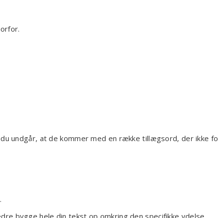
vorfor.
g du undgår, at de kommer med en række tillægsord, der ikke f
.
re bygge hele din tekst op omkring den specifikke ydelse.