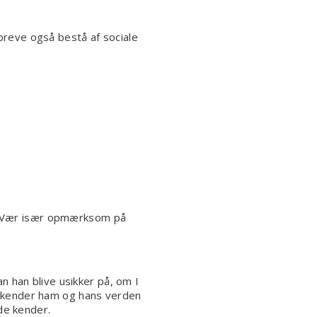
reve også bestå af sociale
ag. Vær især opmærksom på
an han blive usikker på, om I
du kender ham og hans verden
de kender.