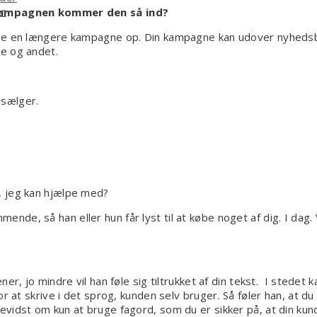
er
i kampagnen kommer den så ind?
gge en længere kampagne op. Din kampagne kan udover nyhedsb
e og andet.
 sælger.
, jeg kan hjælpe med?
nde, så han eller hun får lyst til at købe noget af dig. I d
r, jo mindre vil han føle sig tiltrukket af din tekst. I stedet k
or at skrive i det sprog, kunden selv bruger. Så føler han, at 
vidst om kun at bruge fagord, som du er sikker på, at din kun