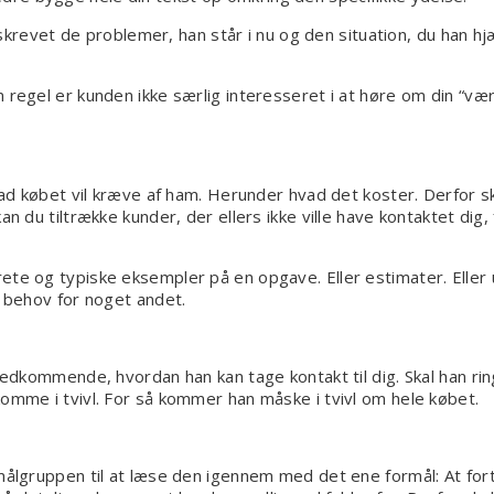
vet de problemer, han står i nu og den situation, du han hjæl
m regel er kunden ikke særlig interesseret i at høre om din “v
vad købet vil kræve af ham. Herunder hvad det koster. Derfor ska
n du tiltrække kunder, der ellers ikke ville have kontaktet dig,
ete og typiske eksempler på en opgave. Eller estimater. Eller 
r behov for noget andet.
 vedkommende, hvordan han kan tage kontakt til dig. Skal han ri
komme i tvivl. For så kommer han måske i tvivl om hele købet.
målgruppen til at læse den igennem med det ene formål: At fort