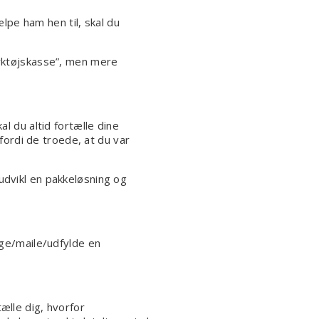
pe ham hen til, skal du
ærktøjskasse”, men mere
l du altid fortælle dine
 fordi de troede, at du var
udvikl en pakkeløsning og
nge/maile/udfylde en
ælle dig, hvorfor