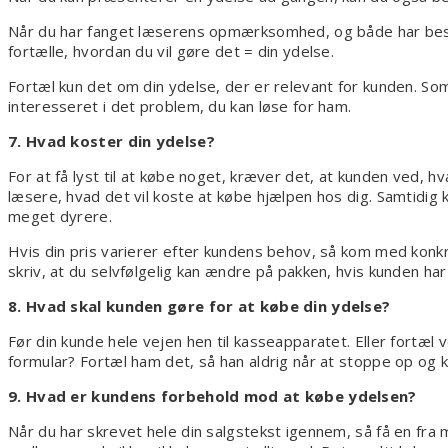
Når du har fanget læserens opmærksomhed, og både har beskre
fortælle, hvordan du vil gøre det = din ydelse.
Fortæl kun det om din ydelse, der er relevant for kunden. So
interesseret i det problem, du kan løse for ham.
7. Hvad koster din ydelse?
For at få lyst til at købe noget, kræver det, at kunden ved, h
læsere, hvad det vil koste at købe hjælpen hos dig. Samtidig ka
meget dyrere.
Hvis din pris varierer efter kundens behov, så kom med konkr
skriv, at du selvfølgelig kan ændre på pakken, hvis kunden ha
8. Hvad skal kunden gøre for at købe din ydelse?
Før din kunde hele vejen hen til kasseapparatet. Eller fortæl
formular? Fortæl ham det, så han aldrig når at stoppe op og 
9. Hvad er kundens forbehold mod at købe ydelsen?
Når du har skrevet hele din salgstekst igennem, så få en fra 