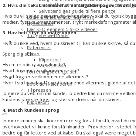
Overhal konkurrenterne med SEO, der sælg
2. Hvis din tekst er en del af en salgskampagne, hvor 
Selvstændiges guide til flere penge
Hvis du vil sælge gennem dit nyhedsbrev, skal du typisk by
Book ½ times gratis rådgivning
medier, fysiske arrangementer, trykt markedsføringsmaterial
Nyhedsbrev
Lær SEO gennem 5 SEO-videoer
3. Hav helt styr på målgruppen
Tidligere webinarer
Om
Hvis du ikke ved, hvem du skriver til, kan du ikke skrive, så du
Referencer
Priser
Spørg dig selv:
Klippekort
Hvem er min drømmekunde?
Vækstpakker
Hvad drømmer vedkommende om?
Forretningsbetingelser
Hvad frygter vedkommende allermest?
Kontakt
Hvor i sin hverdag får ved kommende allermest glæde af det
Book tid i kalenderen
Til pressen
Jo mere du ved om din kunde, jo bedre kan du ramme vedkomme
Shop
kundens største frygt og største drøm, når du skriver.
Klippekort
4. Match kundens sprog
Jo mere kunden skal koncentrere sig for at forstå, hvad du mene
overhovedet vil kunne forstå hinanden. Prøv derfor i stedet f
bedre og får lettere ved at købe. Du skal også være meget be