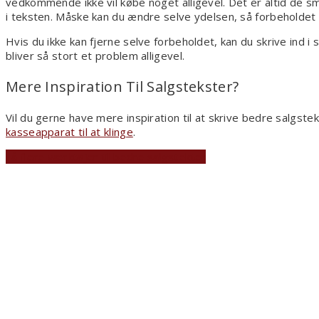
vedkommende ikke vil købe noget alligevel. Det er altid de små
i teksten. Måske kan du ændre selve ydelsen, så forbeholdet 
Hvis du ikke kan fjerne selve forbeholdet, kan du skrive ind i 
bliver så stort et problem alligevel.
Mere Inspiration Til Salgstekster?
Vil du gerne have mere inspiration til at skrive bedre salgste
kasseapparat til at klinge
.
Få flere værktøjer til bedre salgstekter