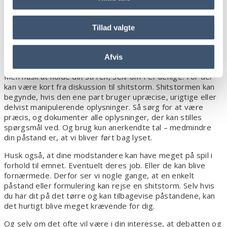
Risiko For Shitstorm I Kølvandet På
Debatindlægget
Tillad valgte
Formålet med debatindlæg er ofte at påvirke andre til at
gøre eller tænke anderledes. Og så længe debatten kører,
Afvis
er der jo fokus på emnet.
Men husk at holde din sti ren, selv om I er uenige. For der
kan være kort fra diskussion til shitstorm. Shitstormen kan
begynde, hvis den ene part bruger upræcise, urigtige eller
delvist manipulerende oplysninger. Så sørg for at være
præcis, og dokumenter alle oplysninger, der kan stilles
spørgsmål ved. Og brug kun anerkendte tal – medmindre
din påstand er, at vi bliver ført bag lyset.
Husk også, at dine modstandere kan have meget på spil i
forhold til emnet. Eventuelt deres job. Eller de kan blive
fornærmede. Derfor ser vi nogle gange, at en enkelt
påstand eller formulering kan rejse en shitstorm. Selv hvis
du har dit på det tørre og kan tilbagevise påstandene, kan
det hurtigt blive meget krævende for dig.
Og selv om det ofte vil være i din interesse, at debatten og