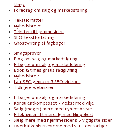
klinge
Foredrag om salg og markedsføring
Tekstforfatter
Nyhedsbreve
Tekster til hjemmesiden
SEO-tekstforfatning
Ghostwriting af fagbøger
Smagsprøver
Blog om salg og markedsføring
E-bøger om salg og markedsføring
Book ½ times gratis rådgivning
Nyhedsbrev
Lær SEO gennem 5 SEO-videoer
Tidligere webinarer
E-bøger om salg og markedsføring
Konsulentkompasset – vækst med vilje
Sælg (meget) mere med nyhedsbreve
Effektiviser dit mersalg med klippekort
Sælg mere med hjemmesidens 5 vigtigste sider
Overhal konkurrenterne med SEO, der sælger