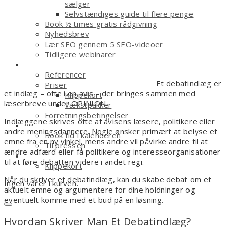
sælger
Selvstændiges guide til flere penge
Book ½ times gratis rådgivning
Nyhedsbrev
Lær SEO gennem 5 SEO-videoer
Tidligere webinarer
Om
Referencer
Et debatindlæg er
Priser
et indlæg – ofte i en avis – der bringes sammen med
Klippekort
læserbreve under OPINION.
Vækstpakker
Forretningsbetingelser
Indlæggene skrives ofte af avisens læsere, politikere eller
Kontakt
andre meningsdannere. Nogle ønsker primært at belyse et
Book tid i kalenderen
emne fra en ny vinkel, mens andre vil påvirke andre til at
Til pressen
ændre adfærd eller få politikere og interesseorganisationer
Shop
til at føre debatten videre i andet regi.
Klippekort
Når du skriver et debatindlæg, kan du skabe debat om et
Ingen varer i kurven.
aktuelt emne og argumentere for dine holdninger og
eventuelt komme med et bud på en løsning.
Hvordan Skriver Man Et Debatindlæg?