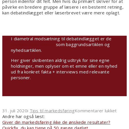
person indenfor dit felt. Men hvis du primært skriver for at
påvirke en bredere gruppe af læsere i en bestemt retning,
kan debatindlægget eller læserbrevet være mere oplagt.
I diametral modsætning til debatindlægget er de
journalistiske tekster
som baggrundsartiklen og
nyhedsartiklen.
Her giver skribenten aldrig udtryk for sine egne
holdninger, men oplyser om et emne eller en nyhed
ud fra konkret fakta + interviews med relevante
personer.
til
31. juli 2020
i
Tips til markedsføring
Kommentarer lukket
Hvad
Andre har også læst:
er
Giver din markedsføring ikke de ønskede resultater?
et
Quickfix, du kan tjene på 50 gange dagligt