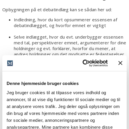
Opbygningen på et debatindlæg kan se sådan her ud:
Indledning, hvor du kort opsummerer essensen af
debatindlægget, og hvorfor emnet er vigtigt
Selve indlægget, hvor du evt. underbygger essensen
med tal, perspektiverer emnet, argumenterer for dine
holdninger og evt. forklarer, hvorfor du mener, at
andres holdninger om det modsatte er fejlantagelser.
Inviter gerne til debat
Slut dit debatindlæg af med en konklusion, der
opsummerer dine pointer eller dit bud på en løsning
Denne hjemmeside bruger cookies
Jeg bruger cookies til at tilpasse vores indhold og
annoncer, til at vise dig funktioner til sociale medier og til
Anbefalinger til skrivetips i debatindlægget:
at analysere vores trafik. Jeg deler også oplysninger om
Skriv i jeg-form
din brug af vores hjemmeside med vores partnere inden
for sociale medier, annonceringspartnere og
Undgå at bruge ”man”, for med ordet ”man” skaber du
analysepartnere. Mine partnere kan kombinere disse