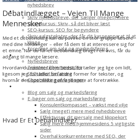
nyhedsbrev
Kurser
Debatindlægget – Vejen Til Mange
Skriv nyhedsbreve, der sælger (meget) mere
Mennesker
Skrivekursus: Skriv, så det bliver læst
SEO-kursus: SEO for begyndere
Skriv salgstekster, der får dit kasseapparat til at
Med et debatindlæg kan du påvirke en stor gruppe læsere
klinge
med dine holdninger – eller få dem til at interessere sig for
Foredrag om salg og markedsføring
et emne. Når du får et debatindlæg bragt i en avis, får du
Tekstforfatter
adgang til mange læsere.
Nyhedsbreve
Tekster til hjemmesiden
Hvordan du rammer dem bedst, fortæller jeg lige om lidt,
SEO-tekstforfatning
ligesom jeg fortæller om andre former for tekster, og
Ghostwriting af fagbøger
hvornår den specifikke genre vil være at foretrække.
Smagsprøver
Blog om salg og markedsføring
E-bøger om salg og markedsføring
Konsulentkompasset – vækst med vilje
Sælg (meget) mere med nyhedsbreve
Effektiviser dit mersalg med klippekort
Hvad Er Et Debatindlæg?
Sælg mere med hjemmesidens 5 vigtigste
sider
Overhal konkurrenterne med SEO, der