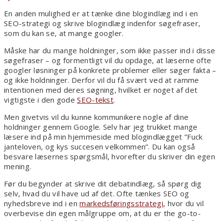
En anden mulighed er at tænke dine blogindlæg ind i en
SEO-strategi og skrive blogindlæg indenfor søgefraser,
som du kan se, at mange googler.
Måske har du mange holdninger, som ikke passer ind i disse
søgefraser – og formentligt vil du opdage, at læserne ofte
googler løsninger på konkrete problemer eller søger fakta –
og ikke holdninger. Derfor vil du få svært ved at ramme
intentionen med deres søgning, hvilket er noget af det
vigtigste i den gode
SEO-tekst
.
Men givetvis vil du kunne kommunikere nogle af dine
holdninger gennem Google. Selv har jeg trukket mange
læsere ind på min hjemmeside med blogindlægget ”Fuck
janteloven, og kys succesen velkommen”. Du kan også
besvare læsernes spørgsmål, hvorefter du skriver din egen
mening.
Før du begynder at skrive dit debatindlæg, så spørg dig
selv, hvad du vil have ud af det. Ofte tænkes SEO og
nyhedsbreve ind i en
markedsføringsstrategi
, hvor du vil
overbevise din egen målgruppe om, at du er the go-to-