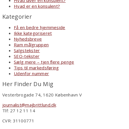
Hvad laver en konsulent?
Hvad er en konsulent?
Kategorier
Få en bedre hjemmeside
Ikke kategoriseret
Nyhedsbreve
Ram målgruppen
Salgstekster
SEO-tekster
Sælg mere – tjen flere penge
Tips til markedsføring
Udenfor nummer
Her Finder Du Mig
Vesterbrogade 74, 1620 København V
journalist@majbrittlund.dk
Tlf: 27 12 11 14
CVR: 31100771