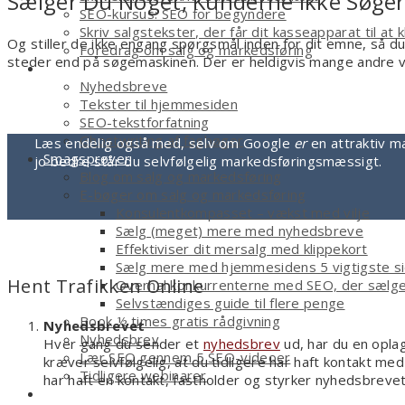
Sælger Du Noget, Kunderne Ikke Søger
SEO-kursus: SEO for begyndere
Skriv salgstekster, der får dit kasseapparat til at k
Og stiller de ikke engang spørgsmål inden for dit emne, så d
Foredrag om salg og markedsføring
steder end på søgemaskinen. Der er heldigvis mange andre v
Tekstforfatter
Nyhedsbreve
Tekster til hjemmesiden
SEO-tekstforfatning
Ghostwriting af fagbøger
Læs endelig også med, selv om Google
er
en attraktiv ma
Smagsprøver
jo bedre står du selvfølgelig markedsføringsmæssigt.
Blog om salg og markedsføring
E-bøger om salg og markedsføring
Konsulentkompasset – vækst med vilje
Sælg (meget) mere med nyhedsbreve
Effektiviser dit mersalg med klippekort
Sælg mere med hjemmesidens 5 vigtigste s
Hent Trafikken Online
Overhal konkurrenterne med SEO, der sælg
Selvstændiges guide til flere penge
Book ½ times gratis rådgivning
Nyhedsbrevet
Nyhedsbrev
Hver gang du sender et
nyhedsbrev
ud, har du en opla
Lær SEO gennem 5 SEO-videoer
kræver selvfølgelig, at du tidligere har haft kontakt med
Tidligere webinarer
har haft en kontakt, fastholder og styrker nyhedsbrevet
Om