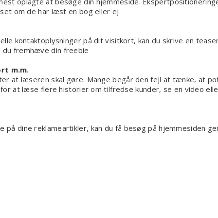
mest oplagte at besøge din hjemmeside. Ekspertpositioneringen
nset om de har læst en bog eller ej
elle kontaktoplysninger på dit visitkort, kan du skrive en teaser
n du fremhæve din freebie
ort m.m.
er at læseren skal gøre. Mange begår den fejl at tænke, at poten
for at læse flere historier om tilfredse kunder, se en video ell
de på dine reklameartikler, kan du få besøg på hjemmesiden gen