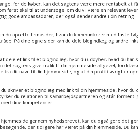
gange, før de køber, kan det sagtens være mere rentabelt at få
 først skal til at undersøge, om du vil være en relevant lever
gtig gode ambassadører, der også sender andre i din retning
an du oprette firmasider, hvor du kommunikerer med faste følge
åde. På dine egne sider kan du dele blogindlæg og andre links, d
t dele et link til et blogindlæg, hvor du uddyber, hvad du har 
n det sagtens give trafik til din hjemmeside alligevel, fordi læs
te fra dit navn til din hjemmeside, og at din profil i øvrigt er o
du skriver et blogindlæg med link til din hjemmeside, hvor du
styrker du relationen til samarbejdspartneren og står formentl
n med dine kompetencer
 hjemmeside gennem nyhedsbrevet, kan du også gøre det gen
besøgende, der tidligere har været på din hjemmeside. Du ka