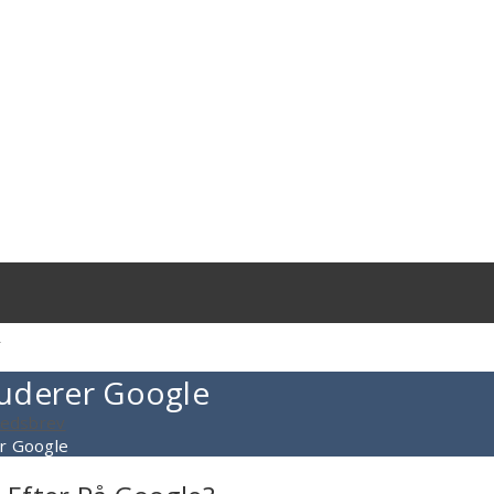
g
kluderer Google
yhedsbrev
er Google