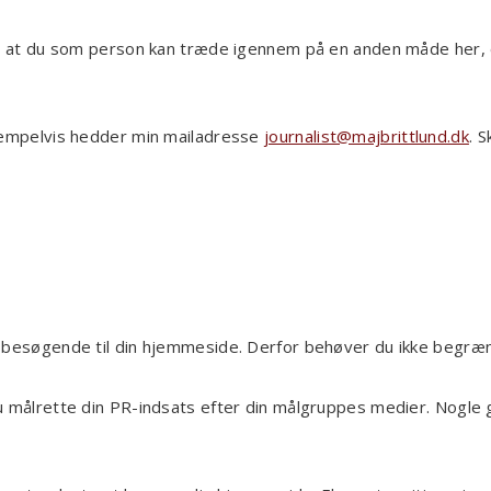
el, at du som person kan træde igennem på en anden måde her
ksempelvis hedder min mailadresse
journalist@majbrittlund.dk
. 
ve besøgende til din hjemmeside. Derfor behøver du ikke begræns
 målrette din PR-indsats efter din målgruppes medier. Nogle ga