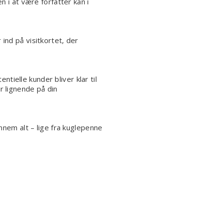
 i at være forfatter kan i
 ind på visitkortet, der
tielle kunder bliver klar til
er lignende på din
nem alt – lige fra kuglepenne