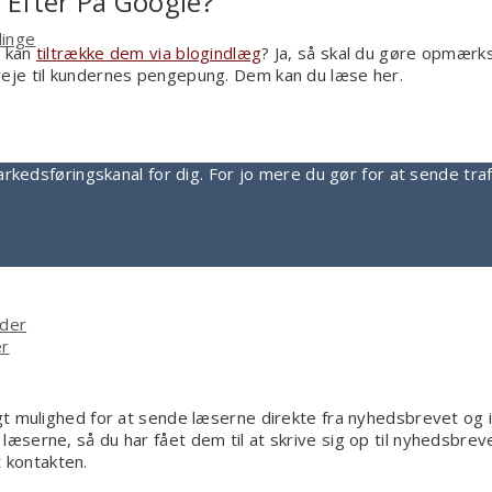
 Efter På Google?
linge
u kan
tiltrække dem via blogindlæg
? Ja, så skal du gøre opmærk
eje til kundernes pengepung. Dem kan du læse her.
rkedsføringskanal for dig. For jo mere du gør for at sende tra
ider
er
gt mulighed for at sende læserne direkte fra nyhedsbrevet og
 læserne, så du har fået dem til at skrive sig op til nyhedsbreve
 kontakten.