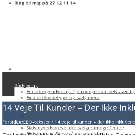
Ring til mig på
27 12 11 14
Rådgivning
Forretningsudvikling: Tjen penge som selvstændi
Find din kundetype, og sælg mere
Mere salg fra hjemmesiden, ja tak
14 Veje Til Kunder – Der Ikke In
Sælg med email marketing
Freebien, der får læserne til at strømme til dit n
Kurser
Forside
/
SEO-tekster
/
14 veje til kunder – der ikke inkluder
Skriv nyhedsbreve, der sælger (meget) mere
Skrivekursus: Skriv, så det bliver læst