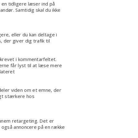
 en tidligere læser ind på
andør. Samtidig skal du ikke
re, eller du kan deltage i
er giver dig trafik til
skrevet i kommentarfeltet.
erne får lyst til at læse mere
pdateret
 deler viden om et emne, der
igt stærkere hos
nem retargeting. Det er
n også annoncere på en række