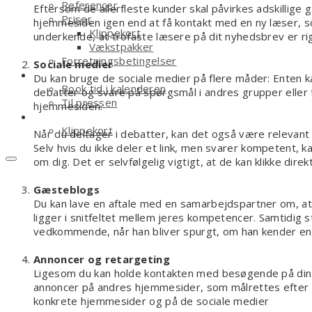
Referencer
Eftersom de allerfleste kunder skal påvirkes adskillige 
Priser
hjemmesiden igen end at få kontakt med en ny læser, som
Klippekort
underkende, at trofaste læsere på dit nyhedsbrev er ri
Vækstpakker
Forretningsbetingelser
Sociale medier
Kontakt
Du kan bruge de sociale medier på flere måder: Enten k
Book tid i kalenderen
debatter og svare på spørgsmål i andres grupper eller tr
Til pressen
hjemmesiden.
Shop
Klippekort
Når du deltager i debatter, kan det også være relevant a
Selv hvis du ikke deler et link, men svarer kompetent, ka
om dig. Det er selvfølgelig vigtigt, at de kan klikke direk
Gæsteblogs
Du kan lave en aftale med en samarbejdspartner om, at 
ligger i snitfeltet mellem jeres kompetencer. Samtidig 
vedkommende, når han bliver spurgt, om han kender e
Annoncer og retargeting
Ligesom du kan holde kontakten med besøgende på din
annoncer på andres hjemmesider, som målrettes efter 
konkrete hjemmesider og på de sociale medier