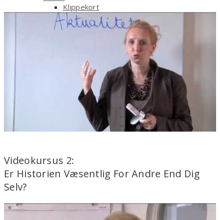
Klippekort
Vækstpakker
Forretningsbetingelser
Kontakt
Book tid i kalenderen
Til pressen
Shop
Klippekort
Videokursus 2:
Er Historien Væsentlig For Andre End Dig
Selv?