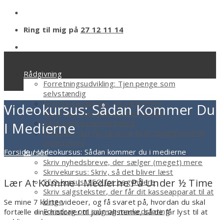
Ring til mig på
27 12 11 14
Rådgivning
Forretningsudvikling: Tjen penge som
selvstændig
Find din kundetype, og sælg mere
Videokursus: Sådan Kommer Du
Mere salg fra hjemmesiden, ja tak
Sælg med email marketing
I Medierne
Freebien, der får læserne til at strømme til dit
nyhedsbrev
Forside
/
Videokursus: Sådan kommer du i medierne
Kurser
Skriv nyhedsbreve, der sælger (meget) mere
Skrivekursus: Skriv, så det bliver læst
Lær At Komme I Medierne På Under ½ Time
SEO-kursus: SEO for begyndere
Skriv salgstekster, der får dit kasseapparat til at
klinge
Se mine 7 korte videoer, og få svaret på, hvordan du skal
Foredrag om salg og markedsføring
fortælle dine historier til journalisterne, så de får lyst til at