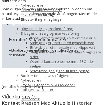
Tekstforfatter
publicere dem.
Nyhedsbreve
Som du kan se – særligt på eksemplerne i videoen om
Tekster til hjemmesiden
aktualitet – har videoerne nogle år på bagen. Men modellen
SEO-tekstforfatning
virker stadig.
Ghostwriting af fagbøger
Smagsprøver
Blog om salg og markedsføring
E-bøger om salg og markedsføring
Konsulentkompasset – vækst med vilje
Formlen På Medieomtale Er:
Sælg (meget) mere med nyhedsbreve
Effektiviser dit mersalg med klippekort
Aktualitet, væsentlighed, identifikation og
Sælg mere med hjemmesidens 5 vigtigste
sensation.
sider
Overhal konkurrenterne med SEO, der
sælger
Selvstændiges guide til flere penge
Book ½ times gratis rådgivning
Nyhedsbrev
Lær SEO gennem 5 SEO-videoer
[emaillocker id=”34278″]
Tidligere webinarer
Om
Videokursus 1:
Referencer
Kontakt Pressen Med Aktuelle Historier
Priser