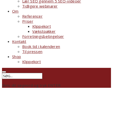
Lær SEO gennem 5 SEO-videoer
Tidligere webinarer
Om
Referencer
Priser
Klippekort
Vækstpakker
Forretningsbetingelser
Kontakt
Book tid i kalenderen
Til pressen
Shop
Klippekort
Skriv dit søgeord og tryk ENTER