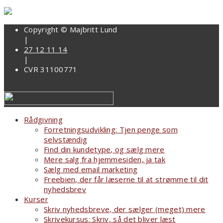
Copyright © Majbritt Lund
|
27 12 11 14
|
CVR 31100771
Rådgivning
Forretningsudvikling: Tjen penge som
selvstændig
Find din kundetype, og sælg mere
Mere salg fra hjemmesiden, ja tak
Sælg med email marketing
Freebien, der får læserne til at strømme til dit
nyhedsbrev
Kurser
Skriv nyhedsbreve, der sælger (meget) mere
Skrivekursus: Skriv, så det bliver læst