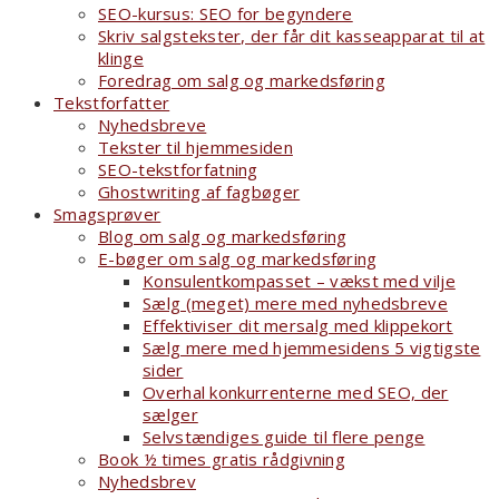
SEO-kursus: SEO for begyndere
Skriv salgstekster, der får dit kasseapparat til at
klinge
Foredrag om salg og markedsføring
Tekstforfatter
Nyhedsbreve
Tekster til hjemmesiden
SEO-tekstforfatning
Ghostwriting af fagbøger
Smagsprøver
Blog om salg og markedsføring
E-bøger om salg og markedsføring
Konsulentkompasset – vækst med vilje
Sælg (meget) mere med nyhedsbreve
Effektiviser dit mersalg med klippekort
Sælg mere med hjemmesidens 5 vigtigste
sider
Overhal konkurrenterne med SEO, der
sælger
Selvstændiges guide til flere penge
Book ½ times gratis rådgivning
Nyhedsbrev