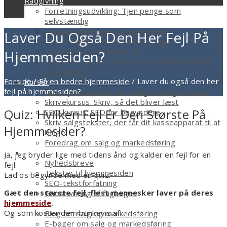
Rådgivning
Forretningsudvikling: Tjen penge som
selvstændig
Find din kundetype, og sælg mere
Laver Du Også Den Her Fejl På
Mere salg fra hjemmesiden, ja tak
Sælg med email marketing
Hjemmesiden?
Freebien, der får læserne til at strømme til dit
nyhedsbrev
Forside
/
Få en bedre hjemmeside
/
Laver du også den her
Kurser
fejl på hjemmesiden?
Skriv nyhedsbreve, der sælger (meget) mere
Skrivekursus: Skriv, så det bliver læst
Quiz: Hvilken Fejl Er Den Største På
SEO-kursus: SEO for begyndere
Skriv salgstekster, der får dit kasseapparat til at
Hjemmesider?
klinge
Foredrag om salg og markedsføring
Tekstforfatter
Ja, jeg bryder lige med tidens ånd og kalder en fejl for en
Nyhedsbreve
fejl.
Tekster til hjemmesiden
Lad os begynde med en quiz.
SEO-tekstforfatning
Gæt den største fejl, flest mennesker laver på deres
Ghostwriting af fagbøger
hjemmeside
.
Smagsprøver
Og som koster dem bunkevis af
Blog om salg og markedsføring
E-bøger om salg og markedsføring