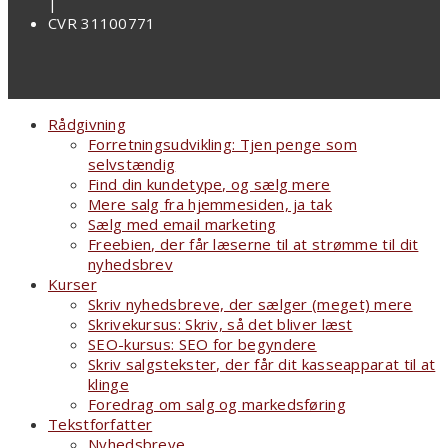
|
CVR 31100771
Rådgivning
Forretningsudvikling: Tjen penge som
selvstændig
Find din kundetype, og sælg mere
Mere salg fra hjemmesiden, ja tak
Sælg med email marketing
Freebien, der får læserne til at strømme til dit
nyhedsbrev
Kurser
Skriv nyhedsbreve, der sælger (meget) mere
Skrivekursus: Skriv, så det bliver læst
SEO-kursus: SEO for begyndere
Skriv salgstekster, der får dit kasseapparat til at
klinge
Foredrag om salg og markedsføring
Tekstforfatter
Nyhedsbreve