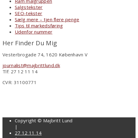
Ram målgruppen
Salgstekster
SEO-tekster
Sælg mere – tjen flere penge
Tips til markedsføring
Udenfor nummer
Her Finder Du Mig
Vesterbrogade 74, 1620 København V
journalist@majbrittlund.dk
Tlf: 27 12 11 14
CVR: 31100771
Copyright © Majbritt Lund
|
27 12 11 14