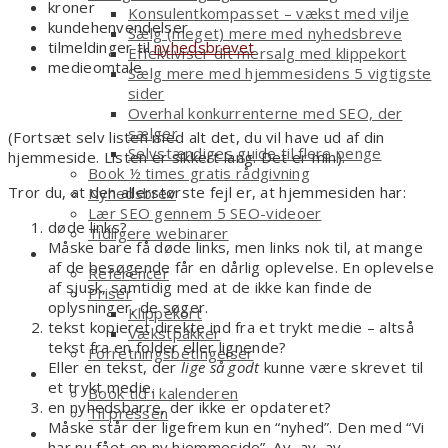
kroner
Konsulentkompasset – vækst med vilje
kundehenvendelser
Sælg (meget) mere med nyhedsbreve
tilmeldinger til
nyhedsbrevet
Effektiviser dit mersalg med klippekort
medieomtale
Sælg mere med hjemmesidens 5 vigtigste
sider
Overhal konkurrenterne med SEO, der
sælger
(Fortsæt selv listen med alt det, du vil have ud af din
Selvstændiges guide til flere penge
hjemmeside. Listen er sikkert lang. Det er min).
Book ½ times gratis rådgivning
Tror du, at den allerstørste fejl er, at hjemmesiden har:
Nyhedsbrev
Lær SEO gennem 5 SEO-videoer
døde links?
Tidligere webinarer
Måske bare få døde links, men links nok til, at mange
Om
af de besøgende får en dårlig oplevelse. En oplevelse
Referencer
af sjusk, samtidig med at de ikke kan finde de
Priser
oplysninger, de søger.
Klippekort
tekst kopieret direkte ind fra et trykt medie – altså
Vækstpakker
tekst fra en folder eller lignende?
Forretningsbetingelser
Eller en tekst, der
lige så godt
kunne være skrevet til
Kontakt
et trykt medie.
Book tid i kalenderen
en nyhedsbarre, der ikke er opdateret?
Til pressen
Måske står der ligefrem kun en “nyhed”. Den med “Vi
Shop
har nu fået en ny hjemmeside”. Av, av, av.