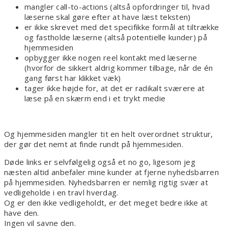
mangler call-to-actions (altså opfordringer til, hvad
læserne skal gøre efter at have læst teksten)
er ikke skrevet med det specifikke formål at tiltrække
og fastholde læserne (altså potentielle kunder) på
hjemmesiden
opbygger ikke nogen reel kontakt med læserne
(hvorfor de sikkert aldrig kommer tilbage, når de én
gang først har klikket væk)
tager ikke højde for, at det er radikalt sværere at
læse på en skærm end i et trykt medie
Og hjemmesiden mangler tit en helt overordnet struktur,
der gør det nemt at finde rundt på hjemmesiden.
Døde links er selvfølgelig også et no go, ligesom jeg
næsten altid anbefaler mine kunder at fjerne nyhedsbarren
på hjemmesiden. Nyhedsbarren er nemlig rigtig svær at
vedligeholde i en travl hverdag.
Og er den ikke vedligeholdt, er det meget bedre ikke at
have den.
Ingen vil savne den.