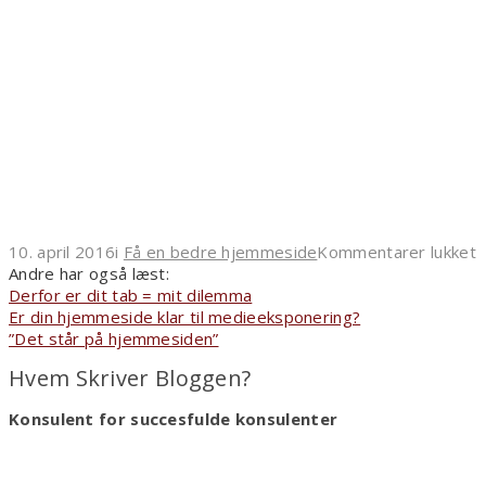
ti
10. april 2016
i
Få en bedre hjemmeside
Kommentarer lukket
L
Andre har også læst:
d
Derfor er dit tab = mit dilemma
o
Er din hjemmeside klar til medieeksponering?
d
”Det står på hjemmesiden”
h
Hvem Skriver Bloggen?
f
p
Konsulent for succesfulde konsulenter
h