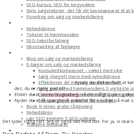
SEO-kursus: SEO for begyndere
Skriv salgstekster, der får dit kasseapparat til at k
Foredrag om salg og markedsføring
Tekstforfatter
Nyhedsbreve
Tekster til hjemmesiden
SEO-tekstforfatning
Ghostwriting af fagbøger
Smagsprøver
Blog om salg og markedsføring
E-bøger om salg og markedsføring
Konsulentkompasset – vækst med vilje
Sælg (meget) mere med nyhedsbreve
Synes du, det er fedt at k
Effektiviser dit mersalg med klippekort
det, du er rigtig god til?
Sælg mere med hjemmesidens 5 vigtigste s
Elsker du at
skrive blogindlæg
, så din målgruppe og dine
Overhal konkurrenterne med SEO, der sælg
Nyder du at få spørgsmål indenfor dit område på mail o
Selvstændiges guide til flere penge
Book ½ times gratis rådgivning
Nyhedsbrev
Lær SEO gennem 5 SEO-videoer
Det lyder rigtig rart. Jeg er også vild med det. For ja, vi skal
Tidligere webinarer
Om