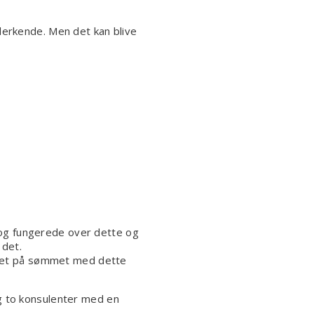
derkende. Men det kan blive
e og fungerede over dette og
 det.
vedet på sømmet med dette
eg to konsulenter med en