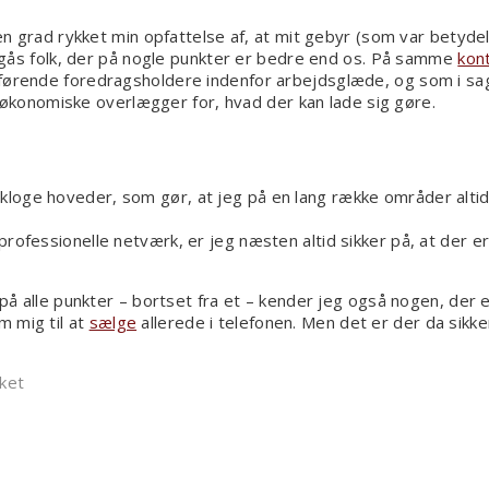
en grad rykket min opfattelse af, at mit gebyr (som var betydeli
 omgås folk, der på nogle punkter er bedre end os. På samme
kon
 førende foredragsholdere indenfor arbejdsglæde, og som i sa
 økonomiske overlægger for, hvad der kan lade sig gøre.
kloge hoveder, som gør, at jeg på en lang række områder alti
rofessionelle netværk, er jeg næsten altid sikker på, at der e
 på alle punkter – bortset fra et – kender jeg også nogen, der 
m mig til at
sælge
allerede i telefonen. Men det er der da sikke
til
ket
Derfor
må
du
aldrig