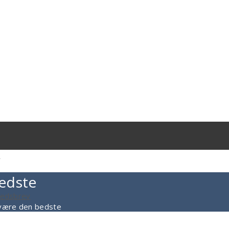
g
edste
yhedsbrev
 være den bedste