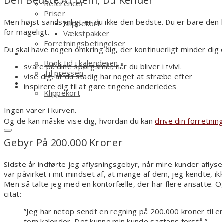
Den Bedste Af Dem, Du Kender
Referencer
Priser
Men højst sandsynligt er du ikke den bedste. Du er bare den 
Klippekort
for mageligt.
Vækstpakker
Forretningsbetingelser
Du skal have nogen omkring dig, der kontinuerligt minder dig 
Kontakt
Book tid i kalenderen
svare på dine spørgsmål, når du bliver i tvivl.
Til pressen
vise dig, at du stadig har noget at stræbe efter
Shop
inspirere dig til at gøre tingene anderledes
Klippekort
Ingen varer i kurven.
Og de kan måske vise dig, hvordan du kan
drive din forretni
Gebyr På 200.000 Kroner
Sidste år indførte jeg aflysningsgebyr, når mine kunder aflys
var påvirket i mit mindset af, at mange af dem, jeg kendte, 
Men så talte jeg med en kontorfælle, der har flere ansatte. 
citat:
”Jeg har netop sendt en regning på 200.000 kroner til en
tom kalender. Det kunne min kunde sagtens forstå.”