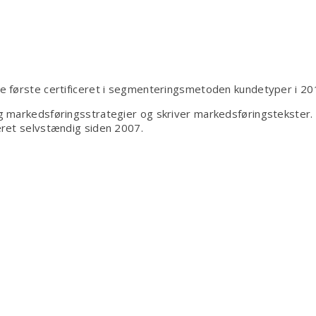
være
den
bedste
 de første certificeret i segmenteringsmetoden kundetyper i 20
 markedsføringsstrategier og skriver markedsføringstekster.
ret selvstændig siden 2007.