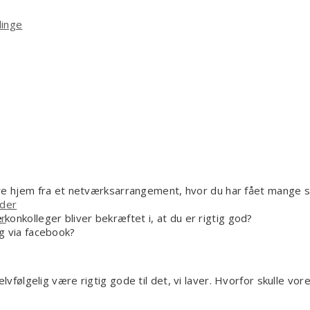
linge
øre hjem fra et netværksarrangement, hvor du har fået mange 
ider
 konkolleger bliver bekræftet i, at du er rigtig god?
er
g via facebook?
 selvfølgelig være rigtig gode til det, vi laver. Hvorfor skulle vo