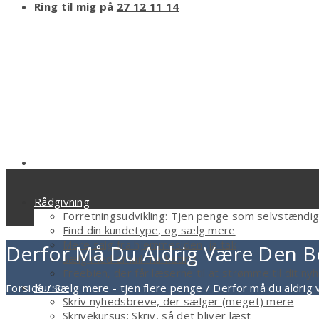
Ring til mig på
27 12 11 14
Rådgivning
Forretningsudvikling: Tjen penge som selvstændi
Find din kundetype, og sælg mere
Mere salg fra hjemmesiden, ja tak
Derfor Må Du Aldrig Være Den B
Sælg med email marketing
Freebien, der får læserne til at strømme til dit n
Kurser
Forside
/
Sælg mere - tjen flere penge
/
Derfor må du aldrig
Skriv nyhedsbreve, der sælger (meget) mere
Skrivekursus: Skriv, så det bliver læst