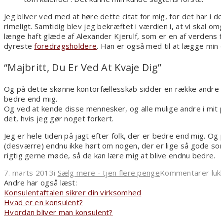
Jeg bliver ved med at høre dette citat for mig, for det har i d
rimeligt. Samtidig blev jeg bekræftet i værdien i, at vi skal
længe haft glæde af Alexander Kjerulf, som er en af verdens
dyreste
foredragsholdere
. Han er også med til at lægge min
“Majbritt, Du Er Ved At Kvaje Dig”
Og på dette skønne kontorfællesskab sidder en række andre 
bedre end mig.
Og ved at kende disse mennesker, og alle mulige andre i mit p
det, hvis jeg gør noget forkert.
Jeg er hele tiden på jagt efter folk, der er bedre end mig. Og
(desværre) endnu ikke hørt om nogen, der er lige så gode so
rigtig gerne møde, så de kan lære mig at blive endnu bedre.
7. marts 2013
i
Sælg mere - tjen flere penge
Kommentarer luk
Andre har også læst:
Konsulentaftalen sikrer din virksomhed
Hvad er en konsulent?
Hvordan bliver man konsulent?