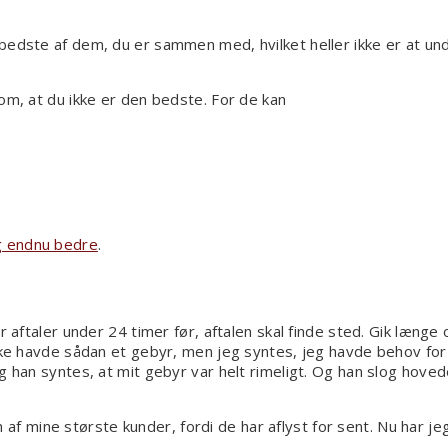
bedste af dem, du er sammen med, hvilket heller ikke er at un
om, at du ikke er den bedste. For de kan
ng endnu bedre
.
er aftaler under 24 timer før, aftalen skal finde sted. Gik læng
ikke havde sådan et gebyr, men jeg syntes, jeg havde behov for
Og han syntes, at mit gebyr var helt rimeligt. Og han slog ho
 af mine største kunder, fordi de har aflyst for sent. Nu har j