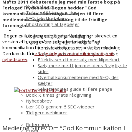
Tekstforfatter
Marts 2011 debuterede jeg med min første bog på
Nyhedsbreve
Forlaget Frydenlund. Bogen hedder “God
Tekster til hjemmesiden
kommunikation i foreningen – Vejen til flere
SEO-tekstforfatning
medlemmer” og er en håndbog til de frivillige
Ghostwriting af fagbøger
foreninger.
Smagsprøver
Bogen er ikke længere til salg. Men jeg har skrevet en
Blog om salg og markedsføring
version af bogen målrettet selvstændige: God
E-bøger om salg og markedsføring
kommunikation for selvstændige – Vejen til flere kunder.
Konsulentkompasset – vækst med vilje
Den kan du få i
e-bogsudgave ved at tilmelde dig mit
Sælg (meget) mere med nyhedsbreve
nyhedsbrev
.
Effektiviser dit mersalg med klippekort
Sælg mere med hjemmesidens 5 vigtigste
sider
Overhal konkurrenterne med SEO, der
sælger
Selvstændiges guide til flere penge
Book ½ times gratis rådgivning
Nyhedsbrev
Lær SEO gennem 5 SEO-videoer
Tidligere webinarer
Om
Referencer
Medierne Skrev Om “God Kommunikation I
Priser