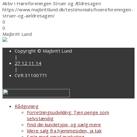
Aktiv i Høreforeningen Struer og Ældresagen
https://www.majbrittlund.dk/testimonials/hoereforeningen-
struer-og-aeldresagen/
0
0
Majbritt Lund
Copyright © Majbritt Lund
|
27 12 11 14
|
CVR 31100771
Rådgivning
Forretningsudvikling: Tjen penge som
selvstændig
Find din kundetype, og sælg mere
Mere salg fra hjemmesiden, ja tak
Sælg med email marketing