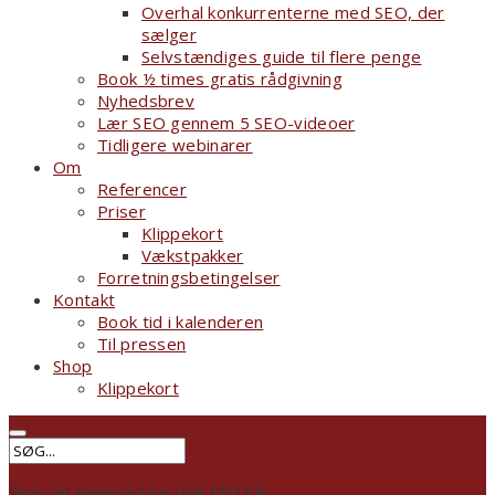
Overhal konkurrenterne med SEO, der
sælger
Selvstændiges guide til flere penge
Book ½ times gratis rådgivning
Nyhedsbrev
Lær SEO gennem 5 SEO-videoer
Tidligere webinarer
Om
Referencer
Priser
Klippekort
Vækstpakker
Forretningsbetingelser
Kontakt
Book tid i kalenderen
Til pressen
Shop
Klippekort
Skriv dit søgeord og tryk ENTER