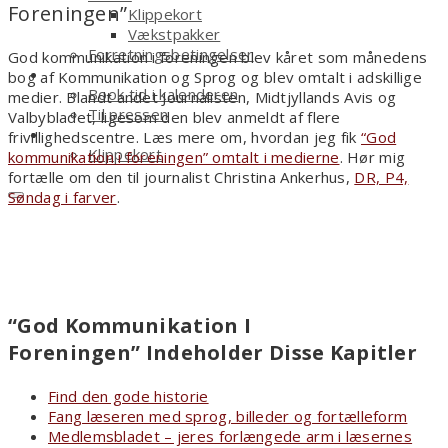
Foreningen”
Klippekort
Vækstpakker
Forretningsbetingelser
God kommunikation i foreningen blev kåret som månedens
Kontakt
bog af Kommunikation og Sprog og blev omtalt i adskillige
Book tid i kalenderen
medier. Blandt andet Journalisten, Midtjyllands Avis og
Til pressen
Valbybladet, ligesom den blev anmeldt af flere
Shop
frivillighedscentre. Læs mere om, hvordan jeg fik
“God
Klippekort
kommunikation i foreningen” omtalt i medierne
. Hør mig
fortælle om den til journalist Christina Ankerhus,
DR, P4,
Søndag i farver
.
“God Kommunikation I
Foreningen” Indeholder Disse Kapitler
Find den gode historie
Fang læseren med sprog, billeder og fortælleform
Medlemsbladet – jeres forlængede arm i læsernes