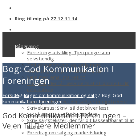
Ring til mig på
27 12 11 14
Rådgivning
Forretningsudvikling: Tjen penge som
selvstændig
Find din kundetype, og sælg mere
Bog: God Kommunikation I
Mere salg fra hjemmesiden, ja tak
Sælg med email marketing
Foreningen
Freebien, der får læserne til at strømme til dit
nyhedsbrev
Forside
/
Bøger om kommunikation og salg
/
Bog: God
Kurser
kommunikation i foreningen
Skriv nyhedsbreve, der sælger (meget) mere
Skrivekursus: Skriv, så det bliver læst
God Kommunikation I Foreningen –
SEO-kursus: SEO for begyndere
Skriv salgstekster, der får dit kasseapparat til at
Vejen Til Flere Medlemmer
klinge
Foredrag om salg og markedsføring