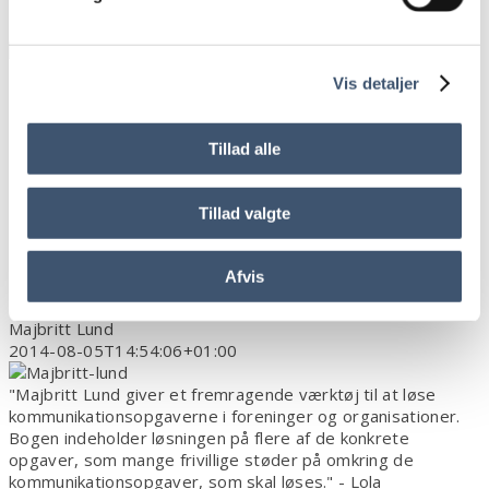
KUNDERNE SIGER OM MINE BØGER
Vis detaljer
Et Fremragende Værktøj…
Tillad alle
"Majbritt Lund giver et fremragende værktøj til at løse
kommunikationsopgaverne i foreninger og organisationer.
Bogen indeholder løsningen på flere af de konkrete
Tillad valgte
opgaver, som mange frivillige støder på omkring de
kommunikationsopgaver, som skal løses."
Afvis
- Lola Hollesen, Formand for Danske
Handicaporganisationer i Fredensborg
Majbritt Lund
2014-08-05T14:54:06+01:00
"Majbritt Lund giver et fremragende værktøj til at løse
kommunikationsopgaverne i foreninger og organisationer.
Bogen indeholder løsningen på flere af de konkrete
opgaver, som mange frivillige støder på omkring de
kommunikationsopgaver, som skal løses." - Lola