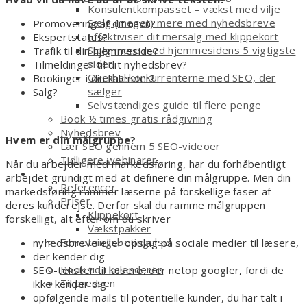
Konsulentkompasset – vækst med vilje
Sælg (meget) mere med nyhedsbreve
Promovering af dit navn?
Effektiviser dit mersalg med klippekort
Ekspertstatus?
Sælg mere med hjemmesidens 5 vigtigste
Trafik til din hjemmeside?
sider
Tilmeldinger til dit nyhedsbrev?
Overhal konkurrenterne med SEO, der
Bookinger i din kalender?
sælger
Salg?
Selvstændiges guide til flere penge
Book ½ times gratis rådgivning
Nyhedsbrev
Hvem er din målgruppe?
Lær SEO gennem 5 SEO-videoer
Tidligere webinarer
Når du arbejder med markedsføring, har du forhåbentligt
Om
arbejdet grundigt med at definere din målgruppe. Men din
Referencer
markedsføring rammer læserne på forskellige faser af
Priser
deres kunderejse. Derfor skal du ramme målgruppen
Klippekort
forskelligt, alt efter om du skriver
Vækstpakker
Forretningsbetingelser
nyhedsbreve eller opslag på sociale medier til læsere,
Kontakt
der kender dig
Book tid i kalenderen
SEO-tekster til læsere, der netop googler, fordi de
Til pressen
ikke kender dig
Shop
opfølgende mails til potentielle kunder, du har talt i