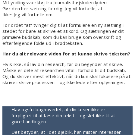
Mit yndlingsværktøj fra Journalisthøjskolen lyder:
Gør den her sætning færdig: Jeg vil fortælle, at…
Ikke: Jeg vil fortælle om…
For ordet ”at” tvinger dig til at formulere en ny sætning i
stedet for bare at skrive et stikord. Og sætningen er dit
primære budskab, som du kan bruge som overskrift og
efterfølgende folde ud i brødteksten.
Har du alt relevant viden for at kunne skrive teksten?
Hvis ikke, så lav din research, før du begynder at skrive.
Måske er dele af researchen vital i forhold til dit budskab.
Og du skriver mest effektivt, når du kun skal fokusere på at
skrive i skriveprocessen – og ikke lede efter oplysninger.
Hav også i baghovedet, at din læser ikke er
forpligtet til at læse din tekst – og slet ikke til at
gøre handlingen.
Det betyder, at i det øjeblik, han mister interessen