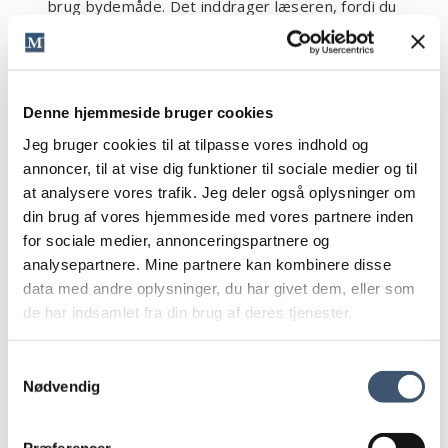
brug bydemåde. Det inddrager læseren, fordi du
tvinger dig selv til at tage stilling til, hvem der udfører
handlingen
Eks.
”Kunden snakkede meget på mødet” i stedet for
”Der blev snakket meget på mødet”.
Denne hjemmeside bruger cookies
Vær også opmærksom på ord, der slutter på ”ende”,
Jeg bruger cookies til at tilpasse vores indhold og
”else” eller ”inger”. (Bekymr
ende
, skriv
else
eller
annoncer, til at vise dig funktioner til sociale medier og til
sammenlægn
inger
). Disse endelser indikerer ofte, at
at analysere vores trafik. Jeg deler også oplysninger om
sætningen er passiv.
din brug af vores hjemmeside med vores partnere inden
Undgå formuleringen ”der er”. Som regel er ”der er”
for sociale medier, annonceringspartnere og
med til at gøre en sætning unødig tung og upræcis
analysepartnere. Mine partnere kan kombinere disse
Eks.
”Mange skriver i deres arbejde” i stedet for ”Der
data med andre oplysninger, du har givet dem, eller som
er mange, der skriver i deres arbejde.”
de har indsamlet fra din brug af deres tjenester.
Undgå ”man”. Brug i stedet et præcist grundled
Samtykkevalg
Eks.
”Du skal fange læserne med dine ord” i stedet for
Nødvendig
”Man skal fange læserne med sine ord”.
Undgå ”jeg”, hver gang du i stedet kan vende