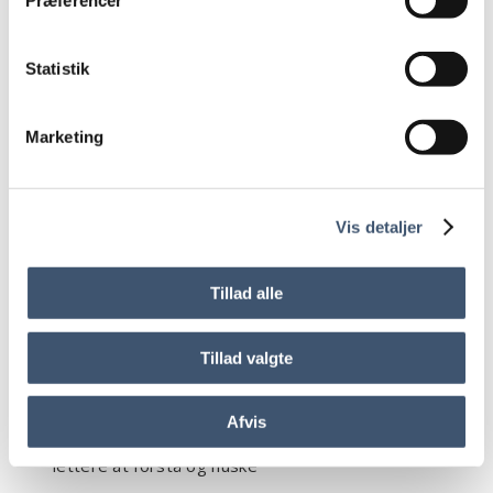
Præferencer
sætningen rundt og skrive ”du”
Eks.
”Du slipper for at skrive dine
markedsføringstekster selv” i stedet for ”Som
Statistik
tekstforfatter kan jeg skrive dine
markedsføringstekster for dig.”
Marketing
Vær opmærksom, jo flere kommaer du har i din tekst.
For mængden af kommaer forlænger som regel
teksten og gør den sværere at læse. Del i stedet
teksten op med punktummer
Vis detaljer
Eks.
”Vær opmærksom, jo flere kommaer du har i din
tekst. For mængden af kommaer forlænger som regel
Tillad alle
teksten og gør den sværere at læse. Del i stedet
teksten op med punktummer” i stedet for ”Når du
skriver sætninger, der indeholder mange kommaer,
Tillad valgte
bliver teksten tungere og sværere at læse, og det kan
du undgå ved i stedet at dele teksten op med flere
punktummer, så det skal du være opmærksom på.”
Afvis
Brug gerne navneord. De gør din tekst konkret og
lettere at forstå og huske