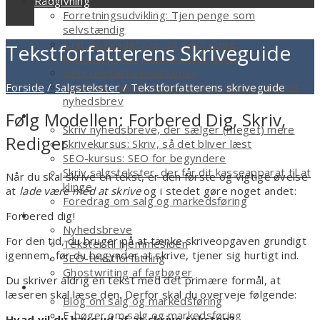
Rådgivning
Forretningsudvikling: Tjen penge som
selvstændig
Find din kundetype, og sælg mere
Tekstforfatterens Skriveguide
Mere salg fra hjemmesiden, ja tak
Sælg med email marketing
Freebien, der får læserne til at strømme til dit
Forside
/
Salgstekster
/
Tekstforfatterens skriveguide
nyhedsbrev
Kurser
Følg Modellen: Forbered Dig, Skriv,
Skriv nyhedsbreve, der sælger (meget) mere
Rediger
Skrivekursus: Skriv, så det bliver læst
SEO-kursus: SEO for begyndere
Skriv salgstekster, der får dit kasseapparat til at
Når du skal skrive en tekst, er den første og vigtige øvelse
klinge
at
lade være med at skrive
og i stedet gøre noget andet:
Foredrag om salg og markedsføring
Tekstforfatter
Forbered dig!
Nyhedsbreve
For den tid, du bruger på at tænke skriveopgaven grundigt
Tekster til hjemmesiden
igennem, før du begynder at skrive, tjener sig hurtigt ind.
SEO-tekstforfatning
Ghostwriting af fagbøger
Du skriver aldrig en tekst med det primære formål, at
Smagsprøver
læseren skal læse den. Derfor skal du overveje følgende:
Blog om salg og markedsføring
E-bøger om salg og markedsføring
Hvad vil du have ud af at skrive teksten?