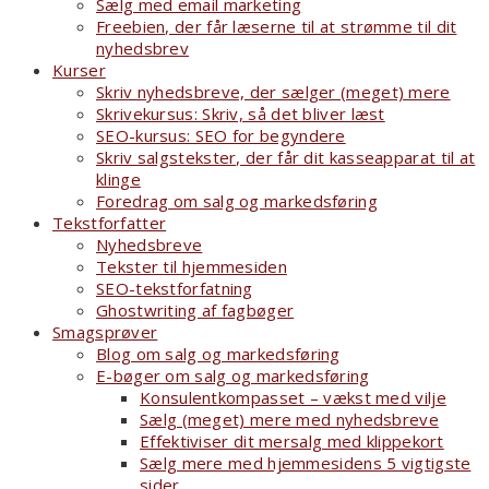
Sælg med email marketing
Freebien, der får læserne til at strømme til dit
nyhedsbrev
Kurser
Skriv nyhedsbreve, der sælger (meget) mere
Skrivekursus: Skriv, så det bliver læst
SEO-kursus: SEO for begyndere
Skriv salgstekster, der får dit kasseapparat til at
klinge
Foredrag om salg og markedsføring
Tekstforfatter
Nyhedsbreve
Tekster til hjemmesiden
SEO-tekstforfatning
Ghostwriting af fagbøger
Smagsprøver
Blog om salg og markedsføring
E-bøger om salg og markedsføring
Konsulentkompasset – vækst med vilje
Sælg (meget) mere med nyhedsbreve
Effektiviser dit mersalg med klippekort
Sælg mere med hjemmesidens 5 vigtigste
sider