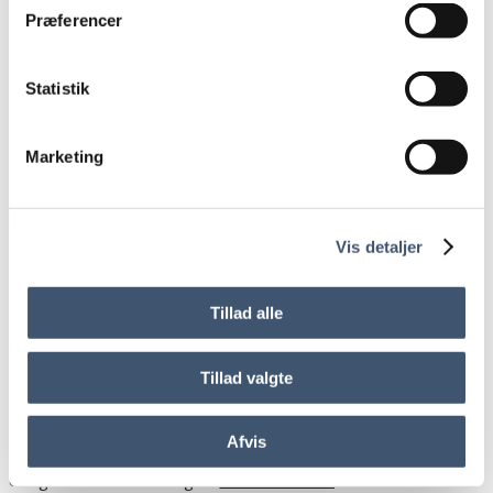
Kig på din oprindelige tekst. Kan du genbruge hele
Præferencer
afsnit, så kopier dem over i dit nye dokument. Skriv
herefter stikord til resten af teksten, så du kender din
rækkefølge og prioritering, før du begynder at skrive
Statistik
Model 2 kan let blive farlig. For der var en grund til, at
Marketing
teksten skulle skrives helt om. Jo flere afsnit du kopierer, jo
større risiko er der for, at du også tager de dårlige afsnit
med. Og så er du lige vidt.
Vis detaljer
Tillad alle
Søger Du Hjælp Til At Skrive Om Eller
Tillad valgte
Redigere Teksten?
Ofte bliver jeg kontaktet, om jeg kan redigere en tekst eller
Afvis
skrive en tekst færdig. Det er sjældent en god ide, for det
er lige så svært for mig at
rette din tekst
eller fuldende