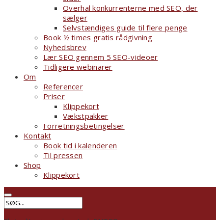
Overhal konkurrenterne med SEO, der
sælger
Selvstændiges guide til flere penge
Book ½ times gratis rådgivning
Nyhedsbrev
Lær SEO gennem 5 SEO-videoer
Tidligere webinarer
Om
Referencer
Priser
Klippekort
Vækstpakker
Forretningsbetingelser
Kontakt
Book tid i kalenderen
Til pressen
Shop
Klippekort