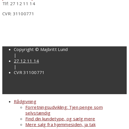
Tlf: 27 12 11 14
CVR: 31100771
Copyright © Majbritt Lund
|
27 12 11 14
|
CVR 31100771
Rådgivning
Forretningsudvikling: Tjen penge som
selvstændig
Find din kundetype, og sælg mere
Mere salg fra hjemmesiden, ja tak