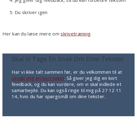
Jeg giver dig feedback, så du kan forbedre teksten
Du skriver igen
Her kan du læse mere om
skrivetræning
.
Skal Vi Tage En Snak Om Dine Tekster
Har vi ikke talt sammen før, er du velkommen til at
sende mig en kort tekst
. Så giver jeg dig en kort
feedback, og du kan vurdere, om vi skal indlede et
samarbejde. Du kan også ringe til mig på 27 12 11
14, hvis du har spørgsmål om dine tekster.