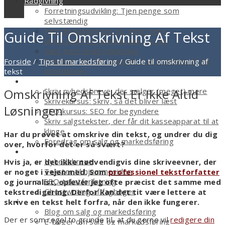
Rådgivning
Forretningsudvikling: Tjen penge som
selvstændig
Find din kundetype, og sælg mere
Guide Til Omskrivning Af Tekst
Mere salg fra hjemmesiden, ja tak
Sælg med email marketing
Freebien, der får læserne til at strømme til dit
Forside
/
Tips til markedsføring
/
Guide til omskrivning af
nyhedsbrev
tekst
Kurser
Skriv nyhedsbreve, der sælger (meget) mere
Omskrivning Af Tekst Er Ikke Altid
Skrivekursus: Skriv, så det bliver læst
Løsningen
SEO-kursus: SEO for begyndere
Skriv salgstekster, der får dit kasseapparat til at
klinge
Har du prøvet at omskrive din tekst, og undrer du dig
Foredrag om salg og markedsføring
over, hvorfor det er så svært?
Tekstforfatter
Nyhedsbreve
Hvis ja, er det ikke nødvendigvis dine skriveevner, der
Tekster til hjemmesiden
er noget i vejen med. Som
professionel tekstforfatter
SEO-tekstforfatning
og journalist, oplever jeg ofte præcist det samme med
Ghostwriting af fagbøger
tekstredigering. Derfor kan det tit være lettere at
Smagsprøver
skrive en tekst helt forfra, når den ikke fungerer.
Blog om salg og markedsføring
Der er som regel to grunde til, at du gerne vil
redigere din
E-bøger om salg og markedsføring