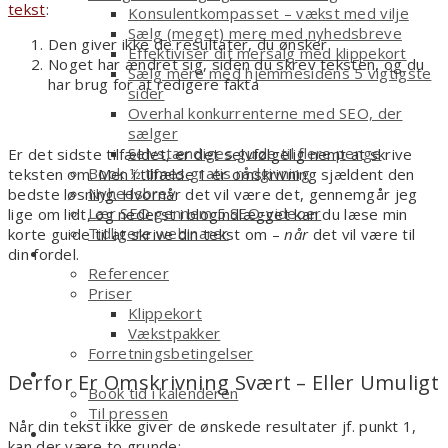
tekst
:
Konsulentkompasset – vækst med vilje
Sælg (meget) mere med nyhedsbreve
Den giver ikke de resultater, du ønsker
Effektiviser dit mersalg med klippekort
Noget har ændret sig, siden du skrev teksten, og du
Sælg mere med hjemmesidens 5 vigtigste
har brug for at redigere fakta
sider
Overhal konkurrenterne med SEO, der
sælger
Selvstændiges guide til flere penge
Er det sidste tilfældet, er det selvfølgelig nemt at skrive
Book ½ times gratis rådgivning
teksten om. Men i tilfælde 1 er omskrivning sjældent den
Nyhedsbrev
bedste løsning. Hvornår det vil være det, gennemgår jeg
Lær SEO gennem 5 SEO-videoer
lige om lidt, og nederst i blogindlægget kan du læse min
Tidligere webinarer
korte guide til at skrive din tekst om –
når
det vil være til
Om
din fordel.
Referencer
Priser
Klippekort
Vækstpakker
Forretningsbetingelser
Kontakt
Derfor Er Omskrivning Svært – Eller Umuligt
Book tid i kalenderen
Til pressen
Når din tekst ikke giver de ønskede resultater jf. punkt 1,
Shop
kan der være to grunde: