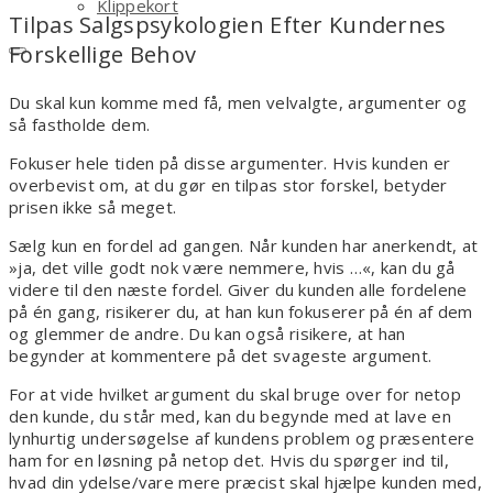
Klippekort
Tilpas Salgspsykologien Efter Kundernes
Forskellige Behov
Du skal kun komme med få, men velvalgte, argumenter og
så fastholde dem.
Fokuser hele tiden på disse argumenter. Hvis kunden er
overbevist om, at du gør en tilpas stor forskel, betyder
prisen ikke så meget.
Sælg kun en fordel ad gangen. Når kunden har anerkendt, at
»ja, det ville godt nok være nemmere, hvis …«, kan du gå
videre til den næste fordel. Giver du kunden alle fordelene
på én gang, risikerer du, at han kun fokuserer på én af dem
og glemmer de andre. Du kan også risikere, at han
begynder at kommentere på det svageste argument.
For at vide hvilket argument du skal bruge over for netop
den kunde, du står med, kan du begynde med at lave en
lynhurtig undersøgelse af kundens problem og præsentere
ham for en løsning på netop det. Hvis du spørger ind til,
hvad din ydelse/vare mere præcist skal hjælpe kunden med,