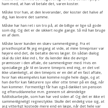
ham med, at han vil betale det, varen koster.
Måske tror han, at den leverandør, der koster det halve af
dig, kan levere det samme.
Måske har han ret i sin tro på, at de billige er lige så gode
som dig. Og det er de sikkert nogle gange. Så må han bruge
en af dem.
Måske laver kunden en skæv sammenligning. Fra et
privathospital fik jeg engang at vide, at mine timepriser var
højere end det, de betalte deres læger. En sådan dialog
skal du slet ikke ind i, for du kender ikke de øvrige
præmisser i den aftale, de sammenligner med. Hvis en
speciallæge går til en lavere timepris end mig, er det vel
ikke utænkeligt, at den timepris er en del af en fast aftale,
hvor han eksempelvis kan komme nogle hele dage, og at
han derfor kan fakturere syv eller otte timer på en dag, når
han kommer. Formentligt får han også dækket sin pension
og efteruddannelse m.m. gennem sit almindelige
fuldtidsarbejde, som han har ved siden af. Og det er ikke et
sammenligneligt regnestykke. Skulle det endelig vise sig, at
jeg vitterligt kostede mere end en læge, når det hele var