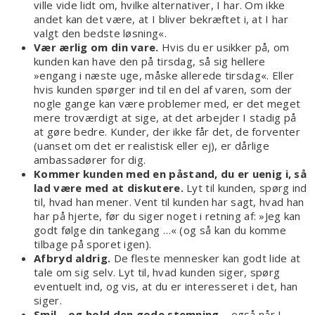
ville vide lidt om, hvilke alternativer, I har. Om ikke
andet kan det være, at I bliver bekræftet i, at I har
valgt den bedste løsning«.
Vær ærlig om din vare.
Hvis du er usikker på, om
kunden kan have den på tirsdag, så sig hellere
»engang i næste uge, måske allerede tirsdag«. Eller
hvis kunden spørger ind til en del af varen, som der
nogle gange kan være problemer med, er det meget
mere troværdigt at sige, at det arbejder I stadig på
at gøre bedre. Kunder, der ikke får det, de forventer
(uanset om det er realistisk eller ej), er dårlige
ambassadører for dig.
Kommer kunden med en påstand, du er uenig i, så
lad være med at diskutere.
Lyt til kunden, spørg ind
til, hvad han mener. Vent til kunden har sagt, hvad han
har på hjerte, før du siger noget i retning af: »Jeg kan
godt følge din tankegang …« (og så kan du komme
tilbage på sporet igen).
Afbryd aldrig.
De fleste mennesker kan godt lide at
tale om sig selv. Lyt til, hvad kunden siger, spørg
eventuelt ind, og vis, at du er interesseret i det, han
siger.
Smil – og hold den gode stemning
– også når I