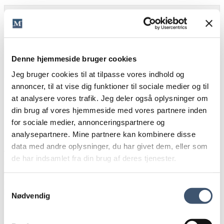
Spørg dig selv
Hvilke gode historier kan sælge dig?
Har du tal, der dokumenterer dit værd?
Denne hjemmeside bruger cookies
Jeg bruger cookies til at tilpasse vores indhold og
annoncer, til at vise dig funktioner til sociale medier og til
at analysere vores trafik. Jeg deler også oplysninger om
din brug af vores hjemmeside med vores partnere inden
Salgspsykologi, Når I Skal Til At Tale Pris
for sociale medier, annonceringspartnere og
analysepartnere. Mine partnere kan kombinere disse
Nogle kunder ved ikke nødvendigvis, i hvilket prisniveau
data med andre oplysninger, du har givet dem, eller som
varen ligger, og ved derfor heller ikke, om 10.000 kroner er
de har indsamlet fra din brug af deres tjenester.
meget eller lidt. Derfor kan det være en god ide at begynde
med at fortælle om fordelene ved at handle med dig, før du
nævner prisen, for når man først er blevet vild med en ide,
Samtykkevalg
betyder prisen ikke altid så meget.
Nødvendig
Dette betyder ikke, at du skal skjule din pris. For det sender
et signal om, at du har det skidt med, hvad du koster. Og