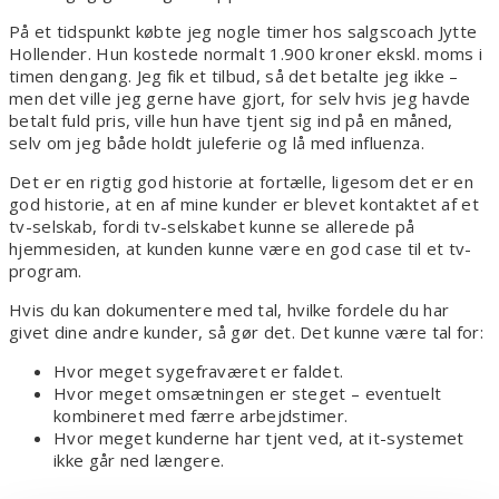
På et tidspunkt købte jeg nogle timer hos salgscoach Jytte
Hollender. Hun kostede normalt 1.900 kroner ekskl. moms i
timen dengang. Jeg fik et tilbud, så det betalte jeg ikke –
men det ville jeg gerne have gjort, for selv hvis jeg havde
betalt fuld pris, ville hun have tjent sig ind på en måned,
selv om jeg både holdt juleferie og lå med influenza.
Det er en rigtig god historie at fortælle, ligesom det er en
god historie, at en af mine kunder er blevet kontaktet af et
tv-selskab, fordi tv-selskabet kunne se allerede på
hjemmesiden, at kunden kunne være en god case til et tv-
program.
Hvis du kan dokumentere med tal, hvilke fordele du har
givet dine andre kunder, så gør det. Det kunne være tal for:
Hvor meget sygefraværet er faldet.
Hvor meget omsætningen er steget – eventuelt
kombineret med færre arbejdstimer.
Hvor meget kunderne har tjent ved, at it-systemet
ikke går ned længere.