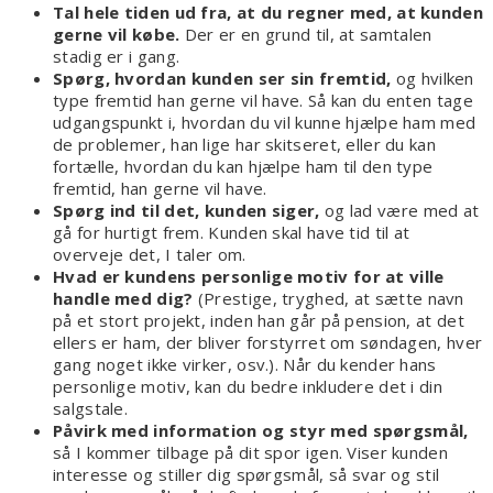
Tal hele tiden ud fra, at du regner med, at kunden
gerne vil købe.
Der er en grund til, at samtalen
stadig er i gang.
Spørg, hvordan kunden ser sin fremtid,
og hvilken
type fremtid han gerne vil have. Så kan du enten tage
udgangspunkt i, hvordan du vil kunne hjælpe ham med
de problemer, han lige har skitseret, eller du kan
fortælle, hvordan du kan hjælpe ham til den type
fremtid, han gerne vil have.
Spørg ind til det, kunden siger,
og lad være med at
gå for hurtigt frem. Kunden skal have tid til at
overveje det, I taler om.
Hvad er kundens personlige motiv for at ville
handle med dig?
(Prestige, tryghed, at sætte navn
på et stort projekt, inden han går på pension, at det
ellers er ham, der bliver forstyrret om søndagen, hver
gang noget ikke virker, osv.). Når du kender hans
personlige motiv, kan du bedre inkludere det i din
salgstale.
Påvirk med information og styr med spørgsmål,
så I kommer tilbage på dit spor igen. Viser kunden
interesse og stiller dig spørgsmål, så svar og stil