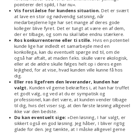
pointerer det spild, I har nu«.
Vis forståelse for kundens situation.
Det er svært
at lave en stor og nødvendig satsning, når
medarbejderne lige har set mange af deres gode
kolleger blive fyret. Det er tungt at være en af dem,
der er tilbage, og som nu skal løbe endnu stærkere.
Ros konkurrenterne eller ti stille.
Hvis en potentiel
kunde lige har indledt et samarbejde med en
konkollega, kan du eventuelt spørge ind til, om de
også har aftalt, at maden f.eks. skulle være økologisk,
eller at de ældre skulle følges helt op i deres egen
lejlighed, for at vise, hvad kunden ville kunne få hos
dig.
Eller ros ligefrem den leverandør, kunden har
valgt.
Kunden vil gerne bekræftes i, at han har truffet
et godt valg, og ved at du er sympatisk og
professionel, kan det være, at kunden vender tilbage
til dig, hvis det viser sig, at den første løsning alligevel
ikke var den bedste.
Du kan eventuelt sige:
»Den løsning, I har valgt, er
sikkert også en god løsning. Jeg håber, I bliver rigtig
glade for den. Jeg tænkte, at I måske alligevel gerne