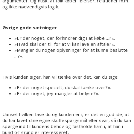
argumenter. Og husk, at folk køber følelser, relationer m.m.
og ikke nødvendigvis logik.
Øvrige gode sætninger
»Er der noget, der forhindrer dig i at købe …?«.
»Hvad skal der til, for at vi kan lave en aftale?«.
»Mangler du nogen oplysninger for at kunne beslutte
…?«.
Hvis kunden siger, han vil tænke over det, kan du sige:
»Er der noget specielt, du skal tænke over?«.
»Er der noget, jeg mangler at belyse?«.
Uanset hvilken fase du og kunden er i, er det en god ide, at
du har lavet dine egne skuffespørgsmål eller svar, så du kan
spørge ind til kundens behov og fastholde ham i, at han i
bund og grund er interesseret.