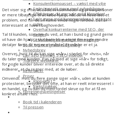
Konsulentkompasset – vækst med vilje
Sælg (meget) mere med nyhedsbreve
Det viser sig ofte, at både virksomheder og privatpersoner
Effektiviser dit mersalg med klippekort
er mere tilbøjelige til at købe hjælp, når de vil have løst et
Sælg mere med hjemmesidens 5 vigtigste
problem, end når de vil kunne vinde nogle fordele. Det er
sider
interessant at have i baghovedet.
Overhal konkurrenterne med SEO, der
Tal til kunden, som om du ved, at han i bund og grund gerne
sælger
vil have din hjælp. I skal bare blive enige om nogle mindre
Selvstændiges guide til flere penge
detaljer først. Et nej er et måske. Et måske er et ja.
Book ½ times gratis rådgivning
Nyhedsbrev
Overvej, hvor tit du kan sige »når« i stedet for »hvis«, når
Lær SEO gennem 5 SEO-videoer
du taler med kunden. Pas på med at sige »når« for tidligt,
Tidligere webinarer
for nogle kunder bliver irriterede over, at du så direkte
Om
indikerer, at du regner med, at de køber.
Referencer
Priser
Omvendt: Hvis du flere gange siger »når«, uden at kunden
Klippekort
protesterer, betyder det ofte, at han er reelt interesseret i
Vækstpakker
en handel, og nu kan du med fordel skrue op for at få en
Forretningsbetingelser
konkret aftale i hus.
Kontakt
Book tid i kalenderen
Til pressen
Shop