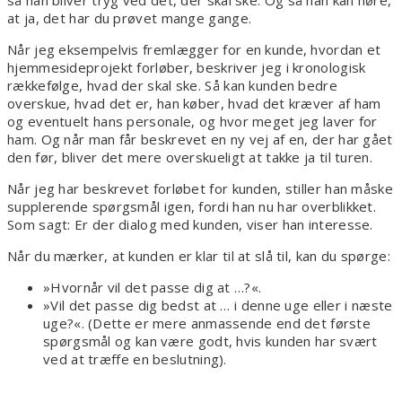
så han bliver tryg ved det, der skal ske. Og så han kan høre,
at ja, det har du prøvet mange gange.
Når jeg eksempelvis fremlægger for en kunde, hvordan et
hjemmesideprojekt forløber, beskriver jeg i kronologisk
rækkefølge, hvad der skal ske. Så kan kunden bedre
overskue, hvad det er, han køber, hvad det kræver af ham
og eventuelt hans personale, og hvor meget jeg laver for
ham. Og når man får beskrevet en ny vej af en, der har gået
den før, bliver det mere overskueligt at takke ja til turen.
Når jeg har beskrevet forløbet for kunden, stiller han måske
supplerende spørgsmål igen, fordi han nu har overblikket.
Som sagt: Er der dialog med kunden, viser han interesse.
Når du mærker, at kunden er klar til at slå til, kan du spørge:
»Hvornår vil det passe dig at …?«.
»Vil det passe dig bedst at … i denne uge eller i næste
uge?«. (Dette er mere anmassende end det første
spørgsmål og kan være godt, hvis kunden har svært
ved at træffe en beslutning).