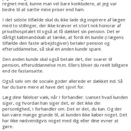
regnet med, kunne man vel bare konkludere, at jeg var
bedre til at sætte mine priser end ham.
I det sidste tilfælde skal du ikke lade dig inspirere af lægen
med to stillinger, der ikke kræver et stort nok honorar af
privathospitalet til også at få dækket sin pension. Det er
dårligt købmandskab at tænke, at fordi én kunde (i lægens
tilfælde den faste arbejdsgiver) betaler pension og
efteruddannelse, så skal en anden kunde spare.
Den anden kunde skal også betale det, der svarer til
pension, efteruddannelse m.m. Ellers bliver du reelt billigere
end de fastansatte.
Også selv om de sociale goder allerede er dækket ind. Så
har du bare mere at have det sjovt for.
Læg dine følelser væk, når I forhandler. Uanset hvad kunden
siger, og hvordan han siger det, er det ikke din
personlighed, I forhandler om. Det er det, du kan. Og der
kan være mange grunde til, at kunden ikke køber noget. Det
har ikke nødvendigvis noget med dig eller dine evner at
gøre.