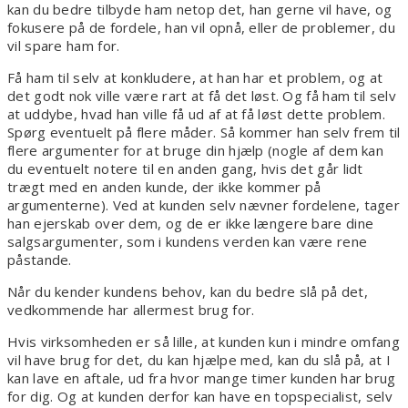
kan du bedre tilbyde ham netop det, han gerne vil have, og
fokusere på de fordele, han vil opnå, eller de problemer, du
vil spare ham for.
Få ham til selv at konkludere, at han har et problem, og at
det godt nok ville være rart at få det løst. Og få ham til selv
at uddybe, hvad han ville få ud af at få løst dette problem.
Spørg eventuelt på flere måder. Så kommer han selv frem til
flere argumenter for at bruge din hjælp (nogle af dem kan
du eventuelt notere til en anden gang, hvis det går lidt
trægt med en anden kunde, der ikke kommer på
argumenterne). Ved at kunden selv nævner fordelene, tager
han ejerskab over dem, og de er ikke længere bare dine
salgsargumenter, som i kundens verden kan være rene
påstande.
Når du kender kundens behov, kan du bedre slå på det,
vedkommende har allermest brug for.
Hvis virksomheden er så lille, at kunden kun i mindre omfang
vil have brug for det, du kan hjælpe med, kan du slå på, at I
kan lave en aftale, ud fra hvor mange timer kunden har brug
for dig. Og at kunden derfor kan have en topspecialist, selv