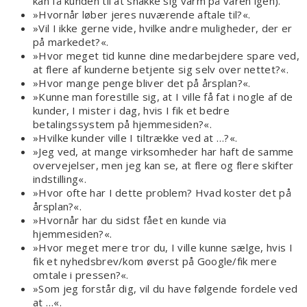
kan få kunden til at snakke sig varm på varen igen).
»Hvornår løber jeres nuværende aftale til?«.
»Vil I ikke gerne vide, hvilke andre muligheder, der er
på markedet?«.
»Hvor meget tid kunne dine medarbejdere spare ved,
at flere af kunderne betjente sig selv over nettet?«.
»Hvor mange penge bliver det på årsplan?«.
»Kunne man forestille sig, at I ville få fat i nogle af de
kunder, I mister i dag, hvis I fik et bedre
betalingssystem på hjemmesiden?«.
»Hvilke kunder ville I tiltrække ved at …?«.
»Jeg ved, at mange virksomheder har haft de samme
overvejelser, men jeg kan se, at flere og flere skifter
indstilling«.
»Hvor ofte har I dette problem? Hvad koster det på
årsplan?«.
»Hvornår har du sidst fået en kunde via
hjemmesiden?«.
»Hvor meget mere tror du, I ville kunne sælge, hvis I
fik et nyhedsbrev/kom øverst på Google/fik mere
omtale i pressen?«.
»Som jeg forstår dig, vil du have følgende fordele ved
at …«.