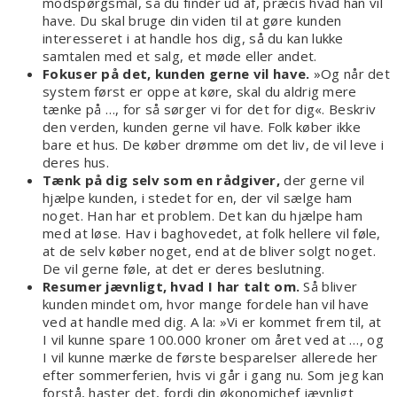
modspørgsmål, så du finder ud af, præcis hvad han vil
have. Du skal bruge din viden til at gøre kunden
interesseret i at handle hos dig, så du kan lukke
samtalen med et salg, et møde eller andet.
Fokuser på det, kunden gerne vil have.
»Og når det
system først er oppe at køre, skal du aldrig mere
tænke på …, for så sørger vi for det for dig«. Beskriv
den verden, kunden gerne vil have. Folk køber ikke
bare et hus. De køber drømme om det liv, de vil leve i
deres hus.
Tænk på dig selv som en rådgiver,
der gerne vil
hjælpe kunden, i stedet for en, der vil sælge ham
noget. Han har et problem. Det kan du hjælpe ham
med at løse. Hav i baghovedet, at folk hellere vil føle,
at de selv køber noget, end at de bliver solgt noget.
De vil gerne føle, at det er deres beslutning.
Resumer jævnligt, hvad I har talt om.
Så bliver
kunden mindet om, hvor mange fordele han vil have
ved at handle med dig. A la: »Vi er kommet frem til, at
I vil kunne spare 100.000 kroner om året ved at …, og
I vil kunne mærke de første besparelser allerede her
efter sommerferien, hvis vi går i gang nu. Som jeg kan
forstå, haster det, fordi din økonomichef jævnligt