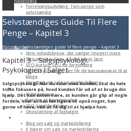
Rådgivning
Forretningsudvikling: Tjen penge som
selvstændig
Find din kundetype, og sælg mere
Selvstændiges Guide Til Flere
Mere salg fra hjemmesiden, ja tak
Sælg med email marketing
Penge – Kapitel 3
Freebien, der får læserne til at strømme til dit
nyhedsbrev
Forside
/
Selvstændiges guide til flere penge – kapitel 3
Kurser
Skriv nyhedsbreve, der sælger (meget) mere
Kapitel 3 – Salgspsykologi.
Skrivekursus: Skriv, så det bliver læst
SEO-kursus: SEO for begyndere
Psykologien I Salget
Skriv salgstekster, der får dit kasseapparat til at
klinge
Foredrag om salg og markedsføring
Salgspsykologi: Når du taler med kunden, skal du hele
Tekstforfatter
tiden fokusere på, hvad kunden får ud af at bruge din
Nyhedsbreve
hjælp. Det kan enten være, at kunden går glip af nogle
Tekster til hjemmesiden
fordele, eller at han hurtigere vil opnå noget, han
SEO-tekstforfatning
gerne vil have, ved at få dig til at hjælpe ham.
Ghostwriting af fagbøger
Smagsprøver
Blog om salg og markedsføring
E-bøger om salg og markedsføring