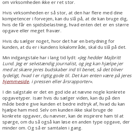
om virksomheden ikke er ret stor.
Hvis virksomheden er så stor, at den har flere med dine
kompetencer i forvejen, kan du slå på, at de kan bruge dig,
hvis de får en spidsbelastning, hvad enten det er en større
opgave eller meget fravær.
Hvis du sælger noget, hvor det har en betydning for
kunden, at du er i kundens lokalområde, skal du slå på det.
Min indgangstale har i lang tid lydt:
»Jeg hedder Majbritt
Lund. Jeg er selvstændig journalist, og jeg kan hjælpe jer
med at skære jeres budskaber ind til benet, så det bliver
tydeligt, hvad I er rigtig gode til. Det kan enten være på jeres
hjemmeside
, i pressen eller årsrapporter«.
I din salgstale er det en god ide at nævne nogle konkrete
opgavetyper. Især hvis du sælger viden, kan du på den
måde bedre give kunden et bedre indtryk af, hvad du kan
hjælpe ham med. Selv om kunden ikke skal bruge de
konkrete opgaver, du nævner, kan de inspirere ham til at
spørge, om du så også kan løse en anden type opgave, der
minder om. Og så er samtalen i gang.