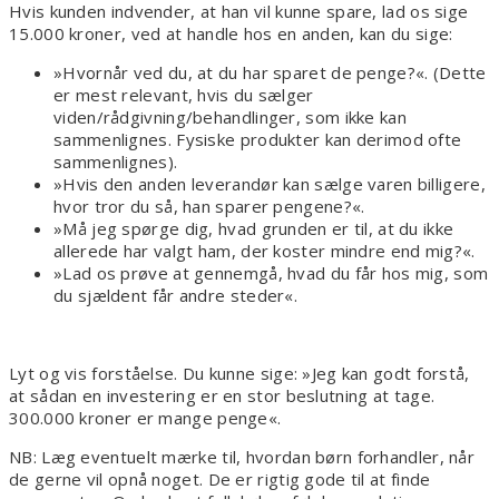
Hvis kunden indvender, at han vil kunne spare, lad os sige
15.000 kroner, ved at handle hos en anden, kan du sige:
»Hvornår ved du, at du har sparet de penge?«. (Dette
er mest relevant, hvis du sælger
viden/rådgivning/behandlinger, som ikke kan
sammenlignes. Fysiske produkter kan derimod ofte
sammenlignes).
»Hvis den anden leverandør kan sælge varen billigere,
hvor tror du så, han sparer pengene?«.
»Må jeg spørge dig, hvad grunden er til, at du ikke
allerede har valgt ham, der koster mindre end mig?«.
»Lad os prøve at gennemgå, hvad du får hos mig, som
du sjældent får andre steder«.
Lyt og vis forståelse. Du kunne sige: »Jeg kan godt forstå,
at sådan en investering er en stor beslutning at tage.
300.000 kroner er mange penge«.
NB: Læg eventuelt mærke til, hvordan børn forhandler, når
de gerne vil opnå noget. De er rigtig gode til at finde