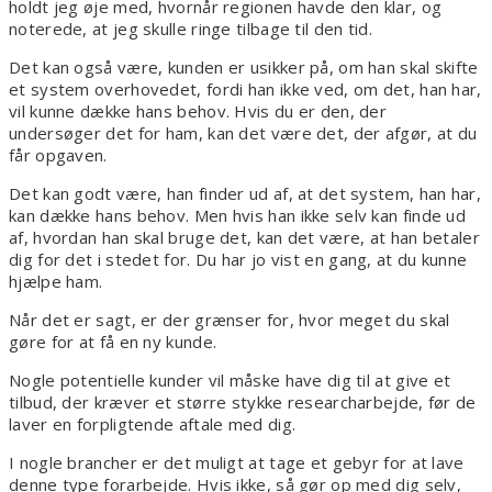
holdt jeg øje med, hvornår regionen havde den klar, og
noterede, at jeg skulle ringe tilbage til den tid.
Det kan også være, kunden er usikker på, om han skal skifte
et system overhovedet, fordi han ikke ved, om det, han har,
vil kunne dække hans behov. Hvis du er den, der
undersøger det for ham, kan det være det, der afgør, at du
får opgaven.
Det kan godt være, han finder ud af, at det system, han har,
kan dække hans behov. Men hvis han ikke selv kan finde ud
af, hvordan han skal bruge det, kan det være, at han betaler
dig for det i stedet for. Du har jo vist en gang, at du kunne
hjælpe ham.
Når det er sagt, er der grænser for, hvor meget du skal
gøre for at få en ny kunde.
Nogle potentielle kunder vil måske have dig til at give et
tilbud, der kræver et større stykke researcharbejde, før de
laver en forpligtende aftale med dig.
I nogle brancher er det muligt at tage et gebyr for at lave
denne type forarbejde. Hvis ikke, så gør op med dig selv,