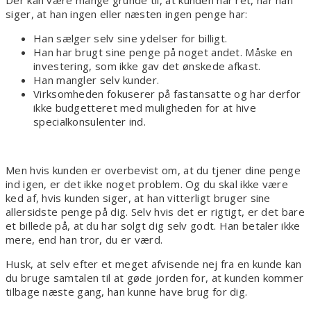
Der kan være mange grunde til, at kunden har ret, når han
siger, at han ingen eller næsten ingen penge har:
Han sælger selv sine ydelser for billigt.
Han har brugt sine penge på noget andet. Måske en
investering, som ikke gav det ønskede afkast.
Han mangler selv kunder.
Virksomheden fokuserer på fastansatte og har derfor
ikke budgetteret med muligheden for at hive
specialkonsulenter ind.
Men hvis kunden er overbevist om, at du tjener dine penge
ind igen, er det ikke noget problem. Og du skal ikke være
ked af, hvis kunden siger, at han vitterligt bruger sine
allersidste penge på dig. Selv hvis det er rigtigt, er det bare
et billede på, at du har solgt dig selv godt. Han betaler ikke
mere, end han tror, du er værd.
Husk, at selv efter et meget afvisende nej fra en kunde kan
du bruge samtalen til at gøde jorden for, at kunden kommer
tilbage næste gang, han kunne have brug for dig.