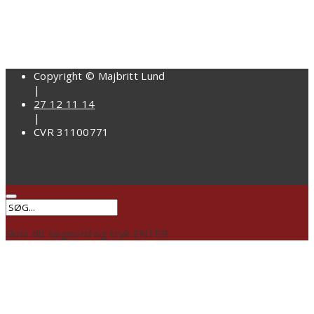
Copyright © Majbritt Lund
|
27 12 11 14
|
CVR 31100771
Skriv dit søgeord og tryk ENTER