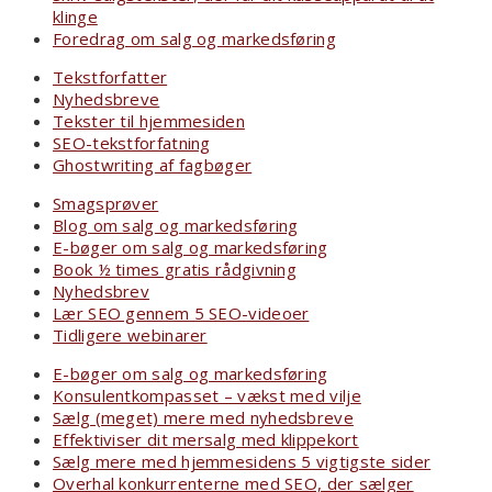
klinge
Foredrag om salg og markedsføring
Tekstforfatter
Nyhedsbreve
Tekster til hjemmesiden
SEO-tekstforfatning
Ghostwriting af fagbøger
Smagsprøver
Blog om salg og markedsføring
E-bøger om salg og markedsføring
Book ½ times gratis rådgivning
Nyhedsbrev
Lær SEO gennem 5 SEO-videoer
Tidligere webinarer
E-bøger om salg og markedsføring
Konsulentkompasset – vækst med vilje
Sælg (meget) mere med nyhedsbreve
Effektiviser dit mersalg med klippekort
Sælg mere med hjemmesidens 5 vigtigste sider
Overhal konkurrenterne med SEO, der sælger