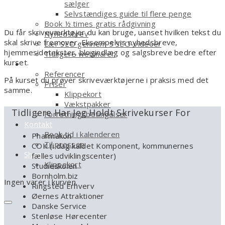
sælger
Selvstændiges guide til flere penge
Book ½ times gratis rådgivning
Du får skriveværktøjer du kan bruge, uanset hvilken tekst du
Nyhedsbrev
skal skrive fremover. Eksempelvis nyhedsbreve,
Lær SEO gennem 5 SEO-videoer
hjemmesidetekster, blogindlæg og salgsbreve bedre efter
Tidligere webinarer
kurset.
Om
Referencer
På kurset du prøver skriveværktøjerne i praksis med det
Priser
samme.
Klippekort
Vækstpakker
Tidligere Har Jeg Holdt Skrivekurser For
Forretningsbetingelser
Kontakt
Book tid i kalenderen
Pharmakon
Til pressen
COK (i dag kaldet Komponent, kommunernes
Shop
fælles udviklingscenter)
Klippekort
Studieskolen
Bornholm.biz
Ingen varer i kurven.
Ringsted Erhverv
Øernes Attraktioner
Danske Service
Stenløse Hørecenter