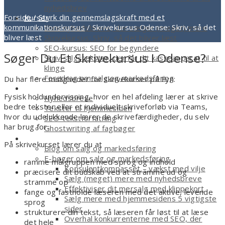
nyhedsbrev
Forside
/
Styrk din gennemslagskraft med et
Kurser
kommunikationskursus
/
Skrivekursus Odense: Skriv, så det
Skriv nyhedsbreve, der sælger (meget) mere
bliver læst
Skrivekursus: Skriv, så det bliver læst
SEO-kursus: SEO for begyndere
Søger Du Et Skrivekursus I Odense?
Skriv salgstekster, der får dit kasseapparat til at
klinge
Foredrag om salg og markedsføring
Du har flere muligheder for skrivekurser på Fyn:
Tekstforfatter
Fysisk holdundervisning, hvor en hel afdeling lærer at skrive
Nyhedsbreve
bedre tekster eller et individuelt skriveforløb via Teams,
Tekster til hjemmesiden
hvor du udelukkende lærer de skrivefærdigheder, du selv
SEO-tekstforfatning
har brug for.
Ghostwriting af fagbøger
Smagsprøver
På skrivekurset lærer du at
Blog om salg og markedsføring
E-bøger om salg og markedsføring
ramme målgruppen med sprog og indhold
Konsulentkompasset – vækst med vilje
præcisere dit budskab ved at stramme ud og
Sælg (meget) mere med nyhedsbreve
stramme op
Effektiviser dit mersalg med klippekort
fange og fastholde læseren med det aktive, levende
Sælg mere med hjemmesidens 5 vigtigste
sprog
sider
strukturere din tekst, så læseren får løst til at læse
Overhal konkurrenterne med SEO, der
det hele