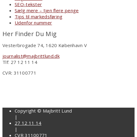
SEO-tekster
Sælg mere – tjen flere penge
Tips til markedsføring
Udenfor nummer
Her Finder Du Mig
Vesterbrogade 74, 1620 København V
journalist@majbrittlund.dk
Tlf: 27 12 11 14
CVR: 31100771
Copyright © Majbritt Lund
|
27 12 11 14
|
CVR 31100771