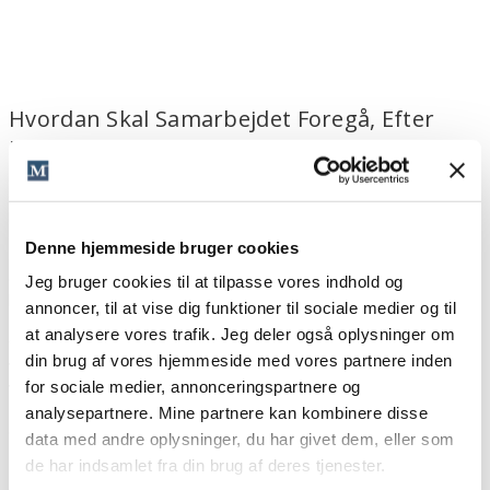
Hvordan Skal Samarbejdet Foregå, Efter
Kunden Har Købt?
Også et relevant spørgsmål. Og meget vigtigt for at få
kunderne til overhovedet at overveje at blive kunder.
Denne hjemmeside bruger cookies
Den type, der køber ind på det eksklusive, foretrækker ofte
effektive 1:1-løsninger, da de ser deres egen tid som en
Jeg bruger cookies til at tilpasse vores indhold og
kostbar ressource. Skal de overveje at deltage i noget
annoncer, til at vise dig funktioner til sociale medier og til
sammen med andre, skal det være, fordi, der er en konkret
at analysere vores trafik. Jeg deler også oplysninger om
fordel ved, at de andre deltagere også er der. Det kan
din brug af vores hjemmeside med vores partnere inden
være, at de skal træne nogle nye metoder, hvor det er
vigtigt og relevant at se, hvordan de andre reagerer. Eller
for sociale medier, annonceringspartnere og
det kan være, hvis de forventer, at de andre deltagere har
analysepartnere. Mine partnere kan kombinere disse
en attraktiv position og kan blive relevante
data med andre oplysninger, du har givet dem, eller som
samarbejdspartner senere.
de har indsamlet fra din brug af deres tjenester.