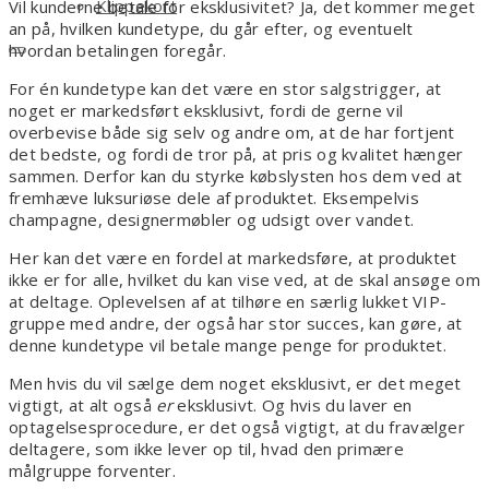
Klippekort
Vil kunderne betale for eksklusivitet? Ja, det kommer meget
an på, hvilken kundetype, du går efter, og eventuelt
hvordan betalingen foregår.
For én kundetype kan det være en stor salgstrigger, at
noget er markedsført eksklusivt, fordi de gerne vil
overbevise både sig selv og andre om, at de har fortjent
det bedste, og fordi de tror på, at pris og kvalitet hænger
sammen. Derfor kan du styrke købslysten hos dem ved at
fremhæve luksuriøse dele af produktet. Eksempelvis
champagne, designermøbler og udsigt over vandet.
Her kan det være en fordel at markedsføre, at produktet
ikke er for alle, hvilket du kan vise ved, at de skal ansøge om
at deltage. Oplevelsen af at tilhøre en særlig lukket VIP-
gruppe med andre, der også har stor succes, kan gøre, at
denne kundetype vil betale mange penge for produktet.
Men hvis du vil sælge dem noget eksklusivt, er det meget
vigtigt, at alt også
er
eksklusivt. Og hvis du laver en
optagelsesprocedure, er det også vigtigt, at du fravælger
deltagere, som ikke lever op til, hvad den primære
målgruppe forventer.