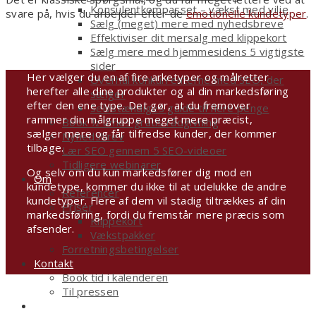
Konsulentkompasset – vækst med vilje
svare på, hvis du arbejder efter de
emotionelle kundetyper
.
Sælg (meget) mere med nyhedsbreve
Effektiviser dit mersalg med klippekort
Sælg mere med hjemmesidens 5 vigtigste
sider
Her vælger du en af fire arketyper og målretter
Overhal konkurrenterne med SEO, der
herefter alle dine produkter og al din markedsføring
sælger
efter den ene type. Det gør, at du fremover
Selvstændiges guide til flere penge
rammer din målgruppe meget mere præcist,
Book ½ times gratis rådgivning
sælger mere og får tilfredse kunder, der kommer
Nyhedsbrev
tilbage.
Lær SEO gennem 5 SEO-videoer
Tidligere webinarer
Og selv om du kun markedsfører dig mod en
Om
kundetype, kommer du ikke til at udelukke de andre
Referencer
kundetyper. Flere af dem vil stadig tiltrækkes af din
Priser
markedsføring, fordi du fremstår mere præcis som
Klippekort
afsender.
Vækstpakker
Forretningsbetingelser
Kontakt
Book tid i kalenderen
Til pressen
Shop