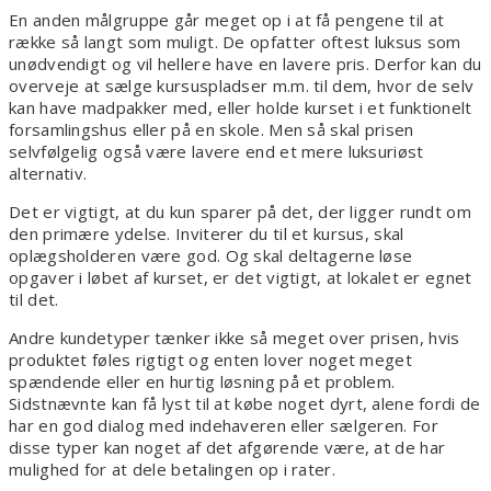
En anden målgruppe går meget op i at få pengene til at
række så langt som muligt. De opfatter oftest luksus som
unødvendigt og vil hellere have en lavere pris. Derfor kan du
overveje at sælge kursuspladser m.m. til dem, hvor de selv
kan have madpakker med, eller holde kurset i et funktionelt
forsamlingshus eller på en skole. Men så skal prisen
selvfølgelig også være lavere end et mere luksuriøst
alternativ.
Det er vigtigt, at du kun sparer på det, der ligger rundt om
den primære ydelse. Inviterer du til et kursus, skal
oplægsholderen være god. Og skal deltagerne løse
opgaver i løbet af kurset, er det vigtigt, at lokalet er egnet
til det.
Andre kundetyper tænker ikke så meget over prisen, hvis
produktet føles rigtigt og enten lover noget meget
spændende eller en hurtig løsning på et problem.
Sidstnævnte kan få lyst til at købe noget dyrt, alene fordi de
har en god dialog med indehaveren eller sælgeren. For
disse typer kan noget af det afgørende være, at de har
mulighed for at dele betalingen op i rater.