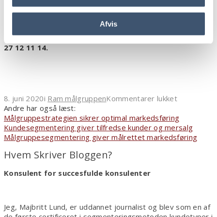
Som certificeret i
emotionelle kundetyper
kan jeg
både rådgive dig i valget af kundetype, ligesom jeg
Afvis
målretter mine
tekstforfatteropgaver
efter
kundetypen. Vil du høre mere, så ring gerne til mig på
27 12 11 14.
til
8. juni 2020
i
Ram målgruppen
Kommentarer lukket
Målret
Andre har også læst:
nye
Målgruppestrategien sikrer optimal markedsføring
produkter
Kundesegmentering giver tilfredse kunder og mersalg
efter
Målgruppesegmentering giver målrettet markedsføring
din
Hvem Skriver Bloggen?
kundetype
Konsulent for succesfulde konsulenter
Jeg, Majbritt Lund, er uddannet journalist og blev som en af
de første certificeret i segmenteringsmetoden kundetyper i