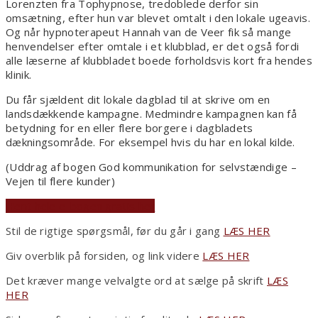
Lorenzten fra Tophypnose, tredoblede derfor sin
omsætning, efter hun var blevet omtalt i den lokale ugeavis.
Og når hypnoterapeut Hannah van de Veer fik så mange
henvendelser efter omtale i et klubblad, er det også fordi
alle læserne af klubbladet boede forholdsvis kort fra hendes
klinik.
Du får sjældent dit lokale dagblad til at skrive om en
landsdækkende kampagne. Medmindre kampagnen kan få
betydning for en eller flere borgere i dagbladets
dækningsområde. For eksempel hvis du har en lokal kilde.
(Uddrag af bogen God kommunikation for selvstændige –
Vejen til flere kunder)
Hent hele e-bogen gratis her
Stil de rigtige spørgsmål, før du går i gang
LÆS HER
Giv overblik på forsiden, og link videre
LÆS HER
Det kræver mange velvalgte ord at sælge på skrift
LÆS
HER