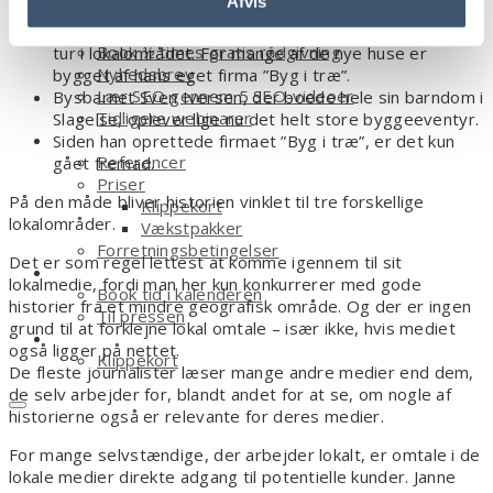
Afvis
sælger
interesse for huse i træ.
Selvstændiges guide til flere penge
Sven Iversen, der bor i Greve, glæder sig, når han går
Book ½ times gratis rådgivning
tur i lokalområdet. For mange af de nye huse er
Nyhedsbrev
bygget af hans eget firma ”Byg i træ”.
Lær SEO gennem 5 SEO-videoer
Bysbarnet Sven Iversen, der boede hele sin barndom i
Tidligere webinarer
Slagelse, oplever lige nu det helt store byggeeventyr.
Om
Siden han oprettede firmaet ”Byg i træ”, er det kun
Referencer
gået fremad.
Priser
På den måde bliver historien vinklet til tre forskellige
Klippekort
lokalområder.
Vækstpakker
Forretningsbetingelser
Det er som regel lettest at komme igennem til sit
Kontakt
lokalmedie, fordi man her kun konkurrerer med gode
Book tid i kalenderen
historier fra et mindre geografisk område. Og der er ingen
Til pressen
grund til at forklejne lokal omtale – især ikke, hvis mediet
Shop
også ligger på nettet.
Klippekort
De fleste journalister læser mange andre medier end dem,
de selv arbejder for, blandt andet for at se, om nogle af
historierne også er relevante for deres medier.
For mange selvstændige, der arbejder lokalt, er omtale i de
lokale medier direkte adgang til potentielle kunder. Janne