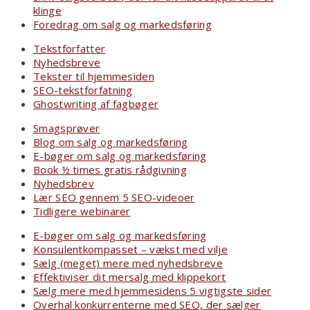
klinge
Foredrag om salg og markedsføring
Tekstforfatter
Nyhedsbreve
Tekster til hjemmesiden
SEO-tekstforfatning
Ghostwriting af fagbøger
Smagsprøver
Blog om salg og markedsføring
E-bøger om salg og markedsføring
Book ½ times gratis rådgivning
Nyhedsbrev
Lær SEO gennem 5 SEO-videoer
Tidligere webinarer
E-bøger om salg og markedsføring
Konsulentkompasset – vækst med vilje
Sælg (meget) mere med nyhedsbreve
Effektiviser dit mersalg med klippekort
Sælg mere med hjemmesidens 5 vigtigste sider
Overhal konkurrenterne med SEO, der sælger