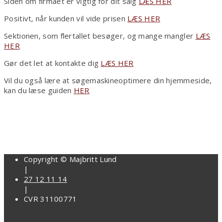
Siden om firmaet er vigtig for dit salg
LÆS HER
Positivt, når kunden vil vide prisen
LÆS HER
Sektionen, som flertallet besøger, og mange mangler
LÆS
HER
Gør det let at kontakte dig
LÆS HER
Vil du også lære at søgemaskineoptimere din hjemmeside,
kan du læse guiden
HER
Copyright © Majbritt Lund
|
27 12 11 14
|
CVR 31100771