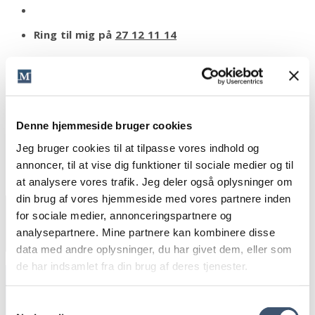
Ring til mig på
27 12 11 14
Denne hjemmeside bruger cookies
Jeg bruger cookies til at tilpasse vores indhold og
annoncer, til at vise dig funktioner til sociale medier og til
at analysere vores trafik. Jeg deler også oplysninger om
din brug af vores hjemmeside med vores partnere inden
for sociale medier, annonceringspartnere og
Rådgivning
analysepartnere. Mine partnere kan kombinere disse
Forretningsudvikling: Tjen penge som
data med andre oplysninger, du har givet dem, eller som
selvstændig
de har indsamlet fra din brug af deres tjenester.
Find din kundetype, og sælg mere
Pressemeddelelser Og Kontakt
Mere salg fra hjemmesiden, ja tak
Sælg med email marketing
Med Journalister
Samtykkevalg
Freebien, der får læserne til at strømme til dit